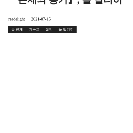
readelight
2021-07-15
글 전체
기독교
철학
폴 틸리히