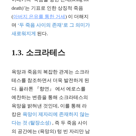
death)’는 기표로 인한 상징적 죽음
(
아버지 은유를 통한 거세
) 이 더해지
며
‘두 죽음 사이의 존재’로 그 의미가
새로워지게
된다.
1.3. 소크라테스
욕망과 죽음의 복잡한 관계는 소크라
테스를 참조하면서 더욱 발전하게 된
다. 플라톤 『향연』 에서 에로스를
예찬하는 변증을 통해 소크라테스의
욕망을 밝혀낸 것인데, 이를 통해 라
캉은
욕망이 제자리에 존재하지 않는
다는 것 (탈장소성)
, 즉 두 죽음 사이
의 공간에는 (욕망의) 텅 빈 자리만 남