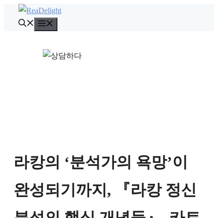
컨
텐
메
뉴
츠
로
건
너
뛰
기
라캉의 ‘분석가의 욕망’이
완성되기까지, 『라캉 정신
분석의 핵심 개념들』, 카트