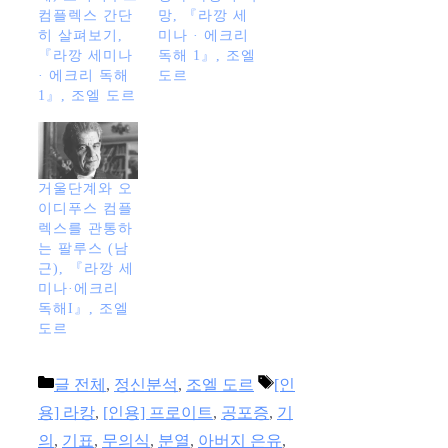
컴플렉스 간단
망, 『라깡 세
히 살펴보기,
미나 · 에크리
『라깡 세미나
독해 1』, 조엘
· 에크리 독해
도르
1』, 조엘 도르
거울단계와 오
이디푸스 컴플
렉스를 관통하
는 팔루스 (남
근), 『라깡 세
미나·에크리
독해I』, 조엘
도르
카
태
글 전체
,
정신분석
,
조엘 도르
[인
테
그
용] 라캉
,
[인용] 프로이트
,
공포증
,
기
고
의
,
기표
,
무의식
,
분열
,
아버지 은유
,