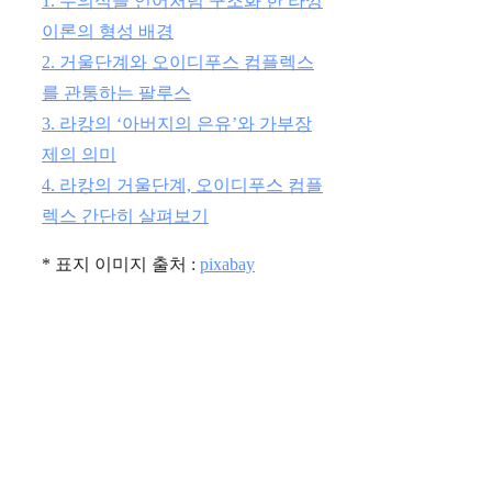
1. 무의식을 언어처럼 구조화 한 라깡
이론의 형성 배경
2. 거울단계와 오이디푸스 컴플렉스
를 관통하는 팔루스
3. 라캉의 ‘아버지의 은유’와 가부장
제의 의미
4. 라캉의 거울단계, 오이디푸스 컴플
렉스 간단히 살펴보기
* 표지 이미지 출처 :
pixabay