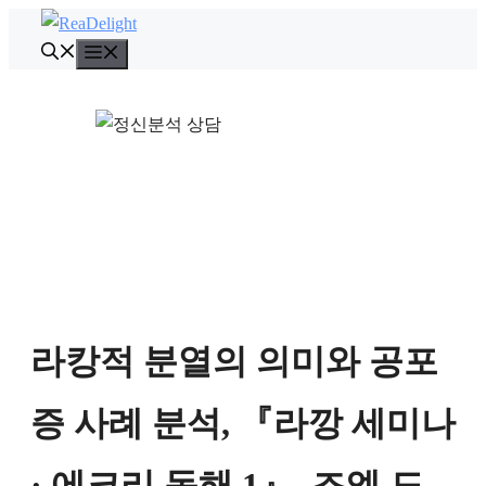
컨
텐
메
뉴
츠
로
건
너
뛰
기
라캉적 분열의 의미와 공포
증 사례 분석, 『라깡 세미나
· 에크리 독해 1』, 조엘 도