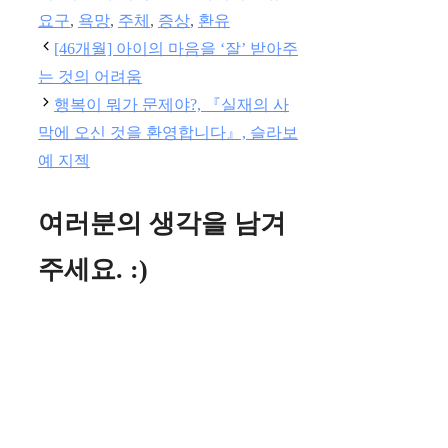
리
요구
,
욕망
,
주체
,
증상
,
환유
[46개월] 아이의 마음을 ‘잘’ 받아주
는 것의 어려움
행복이 뭐가 문제야?, 『실재의 사
막에 오신 것을 환영합니다』, 슬라보
예 지젝
여러분의 생각을 남겨
주세요. :)