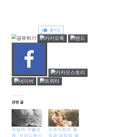
좋아요
관련 글
라캉의 거울단
프로이트의 욕
계, 오이디푸스
망과 라캉의 욕