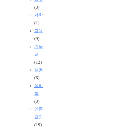
(3)
과학
(1)
교육
(9)
기독
교
(12)
실용
(6)
심리
학
(3)
인문
교양
(19)