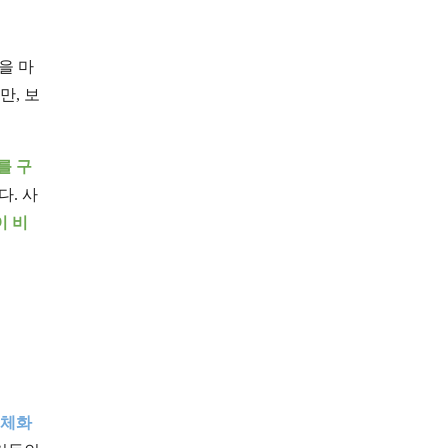
을 마
만, 보
를 구
다. 사
이 비
주체화