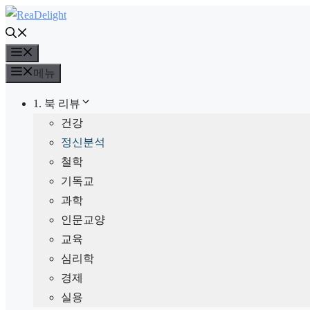
컨
텐
메
츠
뉴
로
메뉴
건
1. 북 리뷰
너
건강
뛰
정신분석
기
철학
기독교
과학
인문교양
교육
심리학
경제
실용