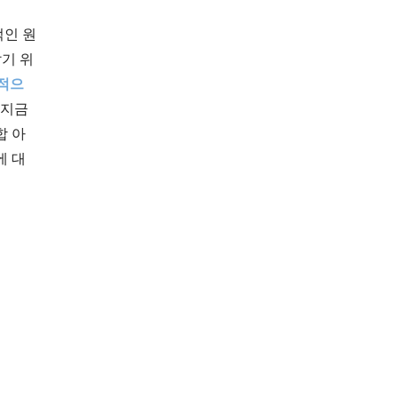
적인 원
알기 위
상적으
 지금
합 아
에 대