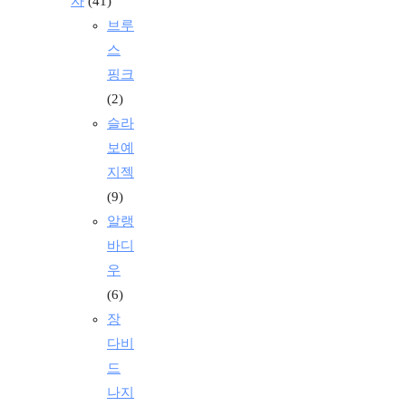
자
(41)
브루
스
핑크
(2)
슬라
보예
지젝
(9)
알랭
바디
우
(6)
장
다비
드
나지