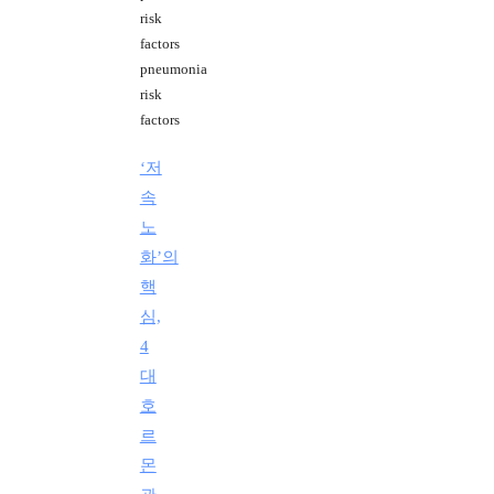
risk
factors
pneumonia
risk
factors
‘저
속
노
화’의
핵
심,
4
대
호
르
몬