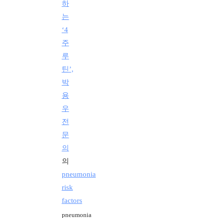
하
는
‘4
주
루
틴’,
박
용
우
전
문
의
의
pneumonia
risk
factors
pneumonia