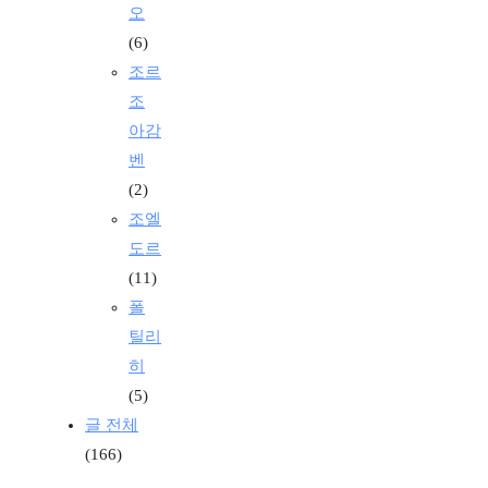
오
(6)
조르
조
아감
벤
(2)
조엘
도르
(11)
폴
틸리
히
(5)
글 전체
(166)