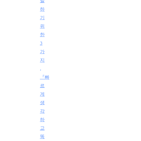
말
하
기
위
한
3
가
지
,
『빠
르
게
생
각
하
고
똑