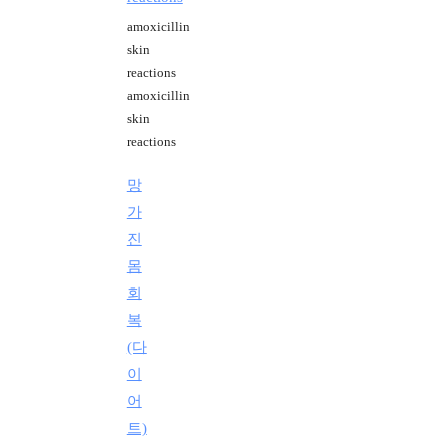
amoxicillin
skin
reactions
amoxicillin
skin
reactions
망
가
진
몸
회
복
(다
이
어
트)