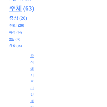
주체
(63)
증상
(28)
진리
(20)
해석
(14)
향락
(12)
환상
(15)
즉
석
에
서
조
리
있
게