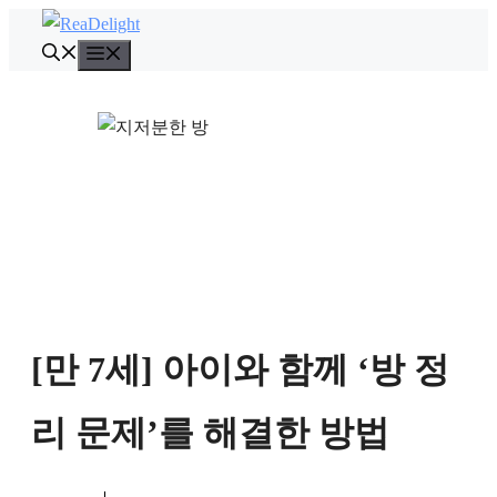
컨
텐
메
뉴
츠
로
건
너
뛰
기
[만 7세] 아이와 함께 ‘방 정
리 문제’를 해결한 방법