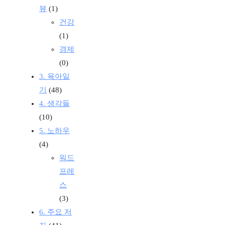
뷰
(1)
건강
(1)
경제
(0)
3. 육아일
기
(48)
4. 생각들
(10)
5. 노하우
(4)
워드
프레
스
(3)
6. 주요 저