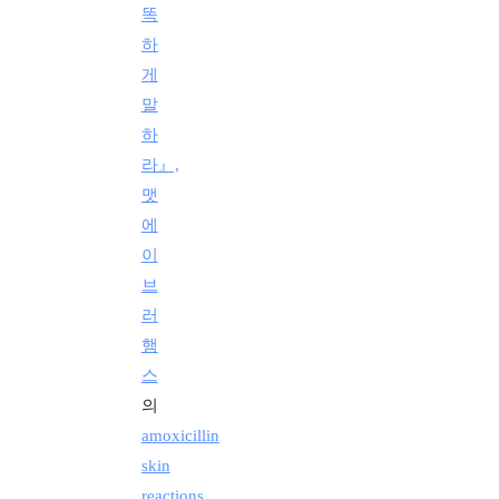
똑
하
게
말
하
라』,
맷
에
이
브
러
햄
스
의
amoxicillin
skin
reactions