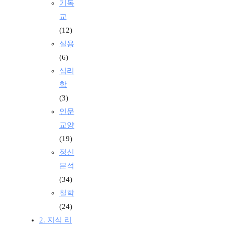
기독
교
(12)
실용
(6)
심리
학
(3)
인문
교양
(19)
정신
분석
(34)
철학
(24)
2. 지식 리