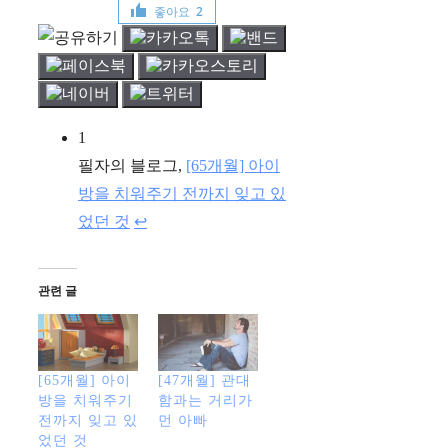
좋아요
2
1
필자의 블로그,
[65개월] 아이
방을 치워주기 전까지 잊고 있
었던 것
↩︎
관련 글
[65개월] 아이
[47개월] 관대
방을 치워주기
함과는 거리가
전까지 잊고 있
먼 아빠
었던 것