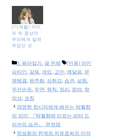
[71개월] 아이
의 틱 증상이
우리에게 알려
주었던 것
카
태
3. 육아일기
,
글 전체
[인용] 아인
테
그
슈타인
,
갈등
,
개입
,
고민
,
깨달음
,
문
고
제해결
,
범주화
,
성취감
,
습관
,
실험
,
리
우선순위
,
우연
,
원칙
,
정리
,
참여
,
창
의성
,
코칭
경영학 창시자에게 배우는 탁월함
의 의미, 『탁월함에 이르는 피터 드
러커의 습관』, 문정엽
정보화의 한계와 치유로써의 이야