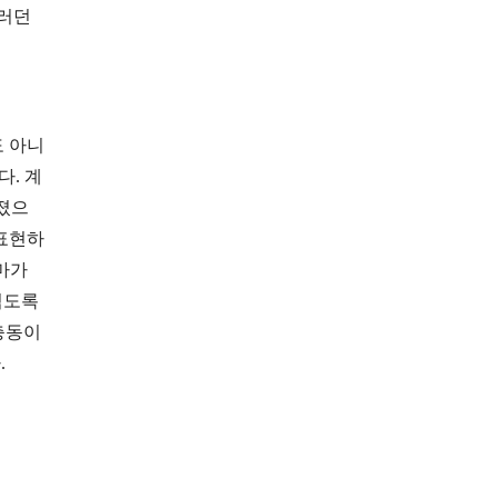
그러던
도 아니
다. 계
겨졌으
 표현하
엄마가
넘도록
충동이
.