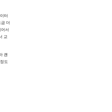
놀이터
조금 더
이어서
서 교
아 괜
 정도