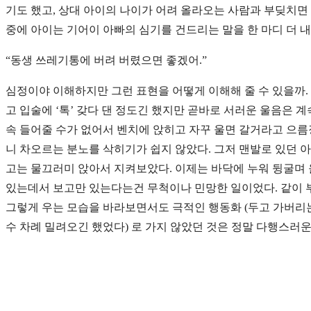
기도 했고, 상대 아이의 나이가 어려 올라오는 사람과 부딪치면 
중에 아이는 기어이 아빠의 심기를 건드리는 말을 한 마디 더 
“동생 쓰레기통에 버려 버렸으면 좋겠어.”
심정이야 이해하지만 그런 표현을 어떻게 이해해 줄 수 있을까.
고 입술에 ‘톡’ 갖다 댄 정도긴 했지만 곧바로 서러운 울음은 
속 들어줄 수가 없어서 벤치에 앉히고 자꾸 울면 갈거라고 으름
니 차오르는 분노를 삭히기가 쉽지 않았다. 그저 맨발로 있던 
고는 물끄러미 앉아서 지켜보았다. 이제는 바닥에 누워 뒹굴며 울
있는데서 보고만 있는다는건 무척이나 민망한 일이었다. 같이 부
그렇게 우는 모습을 바라보면서도 극적인 행동화 (두고 가버리는
수 차례 밀려오긴 했었다) 로 가지 않았던 것은 정말 다행스러