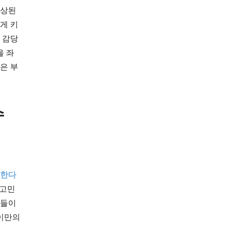
손상된
게 키
 감당
을 좌
은 부
수
 한다
 고민
이들이
아이만의