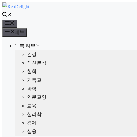
컨
텐
메
츠
뉴
로
메뉴
건
1. 북 리뷰
너
건강
뛰
정신분석
기
철학
기독교
과학
인문교양
교육
심리학
경제
실용