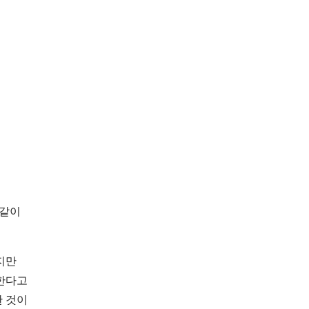
 같이
지만
 한다고
한 것이