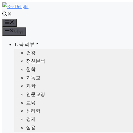
컨
텐
메
츠
뉴
로
메뉴
건
1. 북 리뷰
너
건강
뛰
정신분석
기
철학
기독교
과학
인문교양
교육
심리학
경제
실용