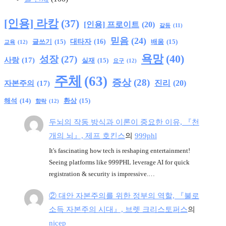
[인용] 라캉
(37)
[인용] 프로이트
(20)
갈등
(11)
믿음
(24)
글쓰기
(15)
대타자
(16)
배움
(15)
교육
(12)
욕망
(40)
성장
(27)
사랑
(17)
실재
(15)
요구
(12)
주체
(63)
증상
(28)
진리
(20)
자본주의
(17)
환상
(15)
해석
(14)
향락
(12)
두뇌의 작동 방식과 이론이 중요한 이유, 『천
개의 뇌』, 제프 호킨스
의
999phl
It's fascinating how tech is reshaping entertainment!
Seeing platforms like 999PHL leverage AI for quick
registration & security is impressive.…
② 대안 자본주의를 위한 정부의 역할, 『불로
소득 자본주의 시대』, 브렛 크리스토퍼스
의
nicep