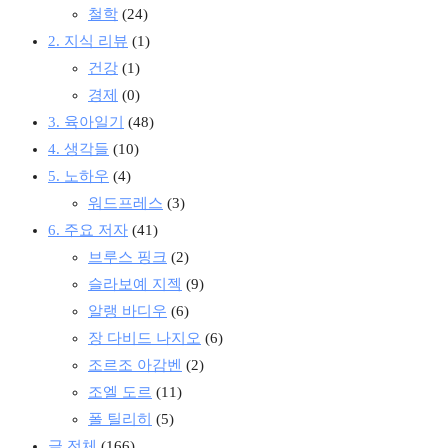
철학
(24)
2. 지식 리뷰
(1)
건강
(1)
경제
(0)
3. 육아일기
(48)
4. 생각들
(10)
5. 노하우
(4)
워드프레스
(3)
6. 주요 저자
(41)
브루스 핑크
(2)
슬라보예 지젝
(9)
알랭 바디우
(6)
장 다비드 나지오
(6)
조르조 아감벤
(2)
조엘 도르
(11)
폴 틸리히
(5)
글 전체
(166)