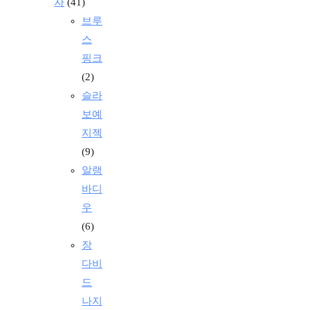
자
(41)
브루
스
핑크
(2)
슬라
보예
지젝
(9)
알랭
바디
우
(6)
장
다비
드
나지