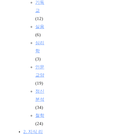
기독
교
(12)
실용
(6)
심리
학
(3)
인문
교양
(19)
정신
분석
(34)
철학
(24)
2. 지식 리