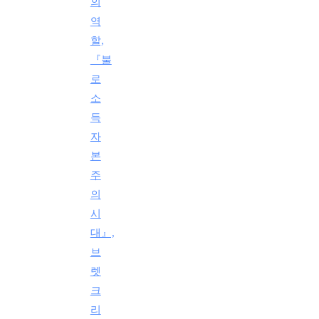
의
역
할,
『불
로
소
득
자
본
주
의
시
대』,
브
렛
크
리