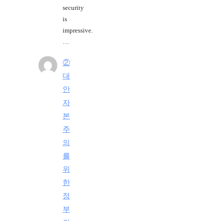
security
is
impressive.
…
②
대
안
자
본
주
의
를
위
한
정
부