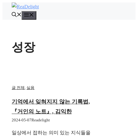
컨
텐
메
뉴
츠
로
건
성장
너
뛰
기
글 전체
,
실용
기억에서 잊혀지지 않는 기록법,
『거인의 노트』, 김익한
2024-05-07
Readelight
일상에서 접하는 의미 있는 지식들을