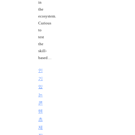
in
the
ecosystem.
Curious
to
test
the
skill-
based…
인
기
있
는
콘
텐
츠
제