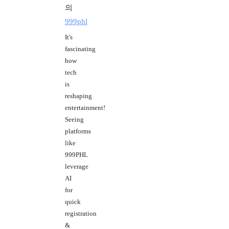
의
999phl
It's
fascinating
how
tech
is
reshaping
entertainment!
Seeing
platforms
like
999PHL
leverage
AI
for
quick
registration
&