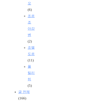
오
(6)
조르
조
아감
벤
(2)
조엘
도르
(11)
폴
틸리
히
(5)
글 전체
(166)