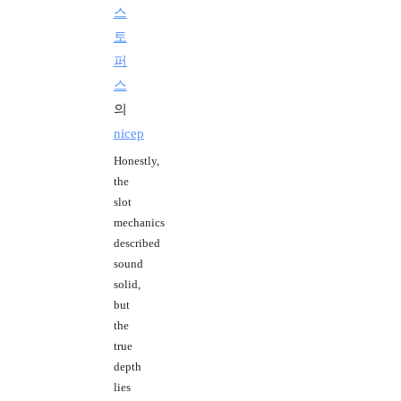
스
토
퍼
스
의
nicep
Honestly,
the
slot
mechanics
described
sound
solid,
but
the
true
depth
lies