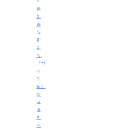
이
론
이
중
요
한
이
유,
『천
개
의
뇌』,
제
프
호
킨
스