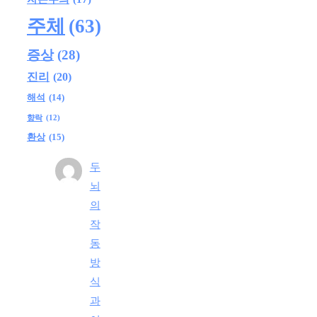
주체
(63)
증상
(28)
진리
(20)
해석
(14)
향락
(12)
환상
(15)
두
뇌
의
작
동
방
식
과