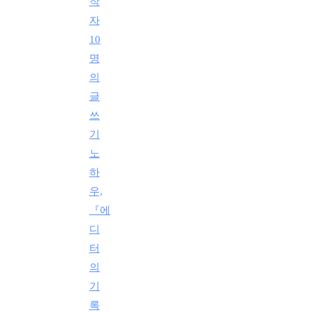
작
자
10
명
의
글
쓰
기
노
하
우,
『에
디
터
의
기
록