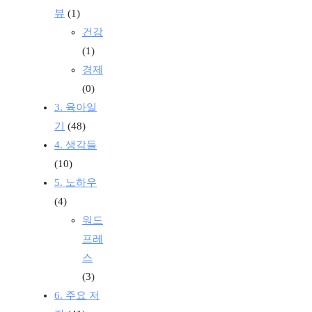
뷰
(1)
건강
(1)
경제
(0)
3. 육아일
기
(48)
4. 생각들
(10)
5. 노하우
(4)
워드
프레
스
(3)
6. 주요 저