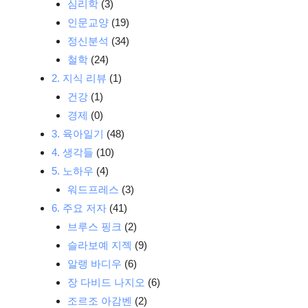
심리학
(3)
인문교양
(19)
정신분석
(34)
철학
(24)
2. 지식 리뷰
(1)
건강
(1)
경제
(0)
3. 육아일기
(48)
4. 생각들
(10)
5. 노하우
(4)
워드프레스
(3)
6. 주요 저자
(41)
브루스 핑크
(2)
슬라보예 지젝
(9)
알랭 바디우
(6)
장 다비드 나지오
(6)
조르조 아감벤
(2)