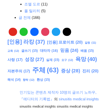
조엘 도르
(11)
폴 틸리히
(5)
글 전체
(166)
[인용] 라캉
(37)
[인용] 프로이트
(20)
갈등
(11)
믿음
(24)
대타자
(16)
글쓰기
(15)
배움
(15)
교육
(12)
욕망
(40)
성장
(27)
사랑
(17)
실재
(15)
요구
(12)
주체
(63)
증상
(28)
진리
(20)
자본주의
(17)
해석
(14)
환상
(15)
향락
(12)
인기있는 콘텐츠 제작자 10명의 글쓰기 노하우,
『에디터의 기록법』
의
sinusitis medical insights
sinusitis medical insights sinusitis medical insights