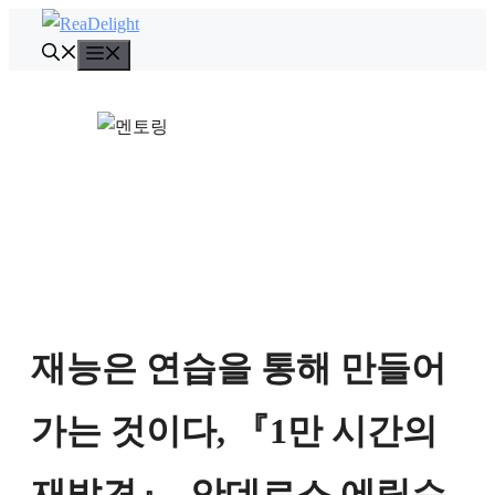
컨
텐
메
뉴
츠
로
건
너
뛰
기
재능은 연습을 통해 만들어
가는 것이다, 『1만 시간의
재발견』, 안데르스 에릭슨