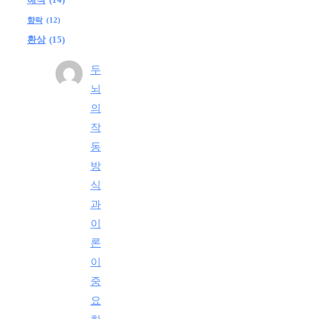
향락
(12)
환상
(15)
두
뇌
의
작
동
방
식
과
이
론
이
중
요