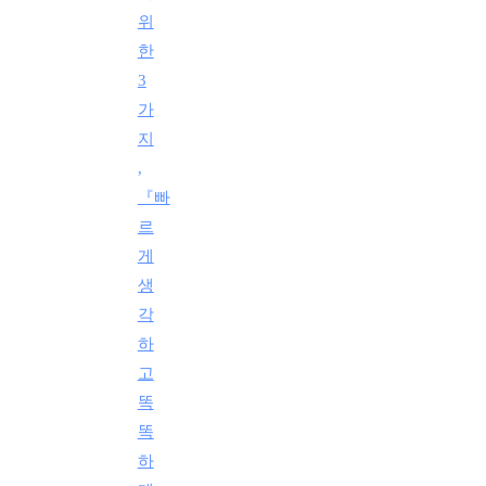
위
한
3
가
지
,
『빠
르
게
생
각
하
고
똑
똑
하