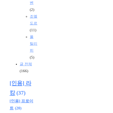
벤
(2)
조엘
도르
(11)
폴
틸리
히
(5)
글 전체
(166)
[인용] 라
캉
(37)
[인용] 프로이
트
(20)