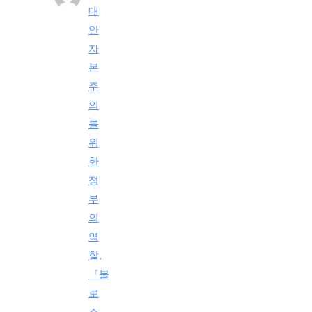
대
안
자
본
주
의
를
위
한
정
부
의
역
할,
『불
로
소