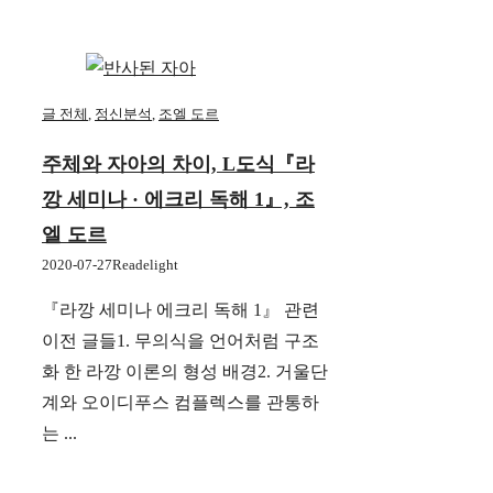
글 전체
,
정신분석
,
조엘 도르
주체와 자아의 차이, L도식『라
깡 세미나 · 에크리 독해 1』, 조
엘 도르
2020-07-27
Readelight
『라깡 세미나 에크리 독해 1』 관련
이전 글들1. 무의식을 언어처럼 구조
화 한 라깡 이론의 형성 배경2. 거울단
계와 오이디푸스 컴플렉스를 관통하
는 ...