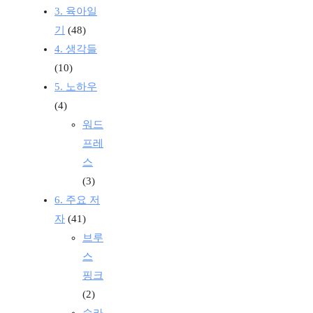
3. 육아일
기
(48)
4. 생각들
(10)
5. 노하우
(4)
워드
프레
스
(3)
6. 주요 저
자
(41)
브루
스
핑크
(2)
슬라