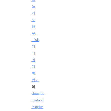
쓰
기
노
하
우,
『에
디
터
의
기
록
법』
의
sinusitis
medical
insights