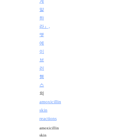
게
말
하
라』,
맷
에
이
브
러
햄
스
의
amoxicillin
skin
reactions
amoxicillin
skin