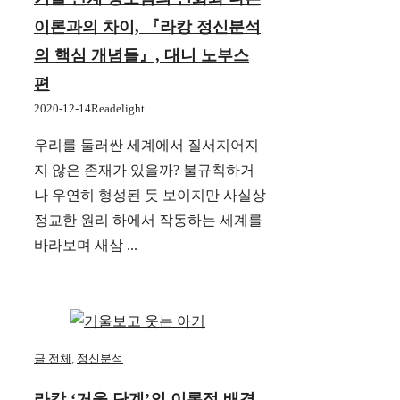
이론과의 차이, 『라캉 정신분석
의 핵심 개념들』, 대니 노부스
편
2020-12-14
Readelight
우리를 둘러싼 세계에서 질서지어지
지 않은 존재가 있을까? 불규칙하거
나 우연히 형성된 듯 보이지만 사실상
정교한 원리 하에서 작동하는 세계를
바라보며 새삼 ...
글 전체
,
정신분석
라캉 ‘거울 단계’의 이론적 배경,