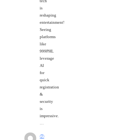
tech
is
reshaping
entertainment!
Seeing
platforms
like
999PHL
leverage
AI
for
quick
registration
&
security
is
impressive.
…
②