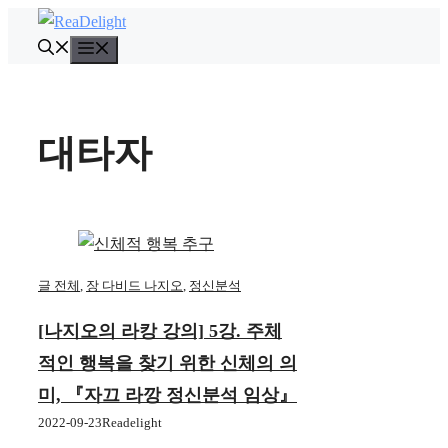
컨
텐
메
뉴
츠
로
건
대타자
너
뛰
기
글 전체
,
장 다비드 나지오
,
정신분석
[나지오의 라캉 강의] 5강. 주체
적인 행복을 찾기 위한 신체의 의
미, 『자끄 라깡 정신분석 임상』
2022-09-23
Readelight