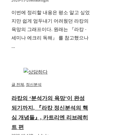
2020-11-26
Readelight
이번에 정리할 내용은 평소 알고 싶었
지만 쉽게 엄두내기 어려웠던 라캉의
욕망의 그래프이다. 원래는 『라캉 ·
세미나 에크리 독해』 를 참고했으나
...
글 전체
,
정신분석
라캉의 ‘분석가의 욕망’이 완성
되기까지, 『라캉 정신분석의 핵
심 개념들』, 카트리엔 리브레히
트 편