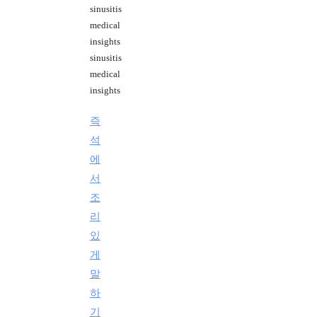
sinusitis
medical
insights
sinusitis
medical
insights
즉
석
에
서
조
리
있
게
말
하
기