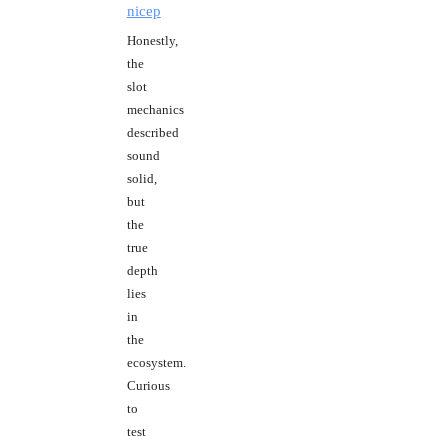
nicep
Honestly,
the
slot
mechanics
described
sound
solid,
but
the
true
depth
lies
in
the
ecosystem.
Curious
to
test