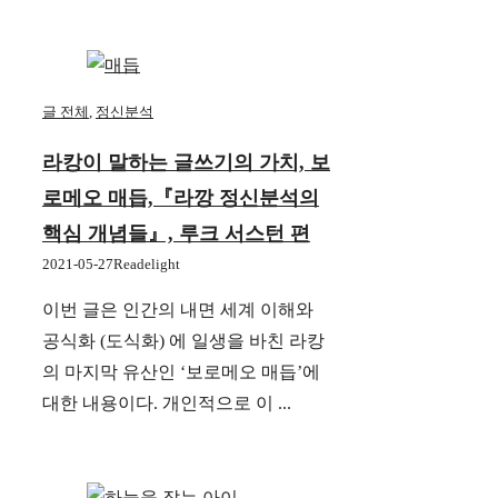
글 전체
,
정신분석
라캉이 말하는 글쓰기의 가치, 보
로메오 매듭,『라깡 정신분석의
핵심 개념들』, 루크 서스턴 편
2021-05-27
Readelight
이번 글은 인간의 내면 세계 이해와
공식화 (도식화) 에 일생을 바친 라캉
의 마지막 유산인 ‘보로메오 매듭’에
대한 내용이다. 개인적으로 이 ...