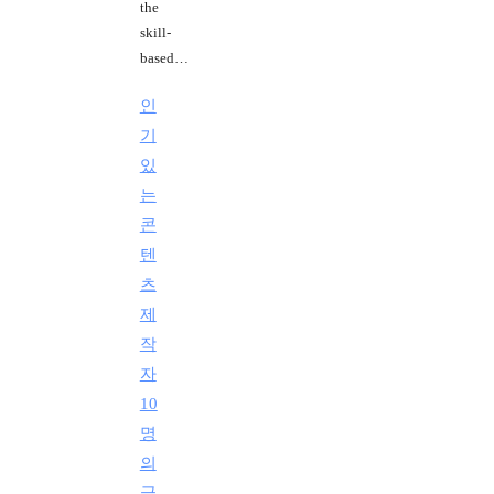
the
skill-
based…
인
기
있
는
콘
텐
츠
제
작
자
10
명
의
글