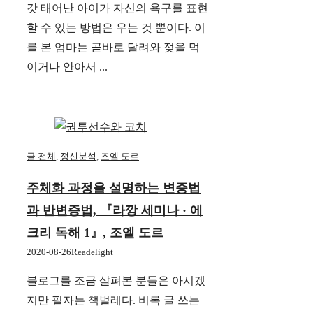
갓 태어난 아이가 자신의 욕구를 표현
할 수 있는 방법은 우는 것 뿐이다. 이
를 본 엄마는 곧바로 달려와 젖을 먹
이거나 안아서 ...
글 전체
,
정신분석
,
조엘 도르
주체화 과정을 설명하는 변증법
과 반변증법, 『라깡 세미나 · 에
크리 독해 1』, 조엘 도르
2020-08-26
Readelight
블로그를 조금 살펴본 분들은 아시겠
지만 필자는 책벌레다. 비록 글 쓰는