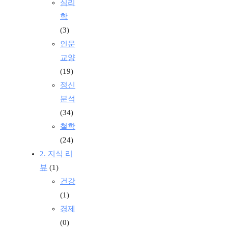
심리
학
(3)
인문
교양
(19)
정신
분석
(34)
철학
(24)
2. 지식 리
뷰
(1)
건강
(1)
경제
(0)