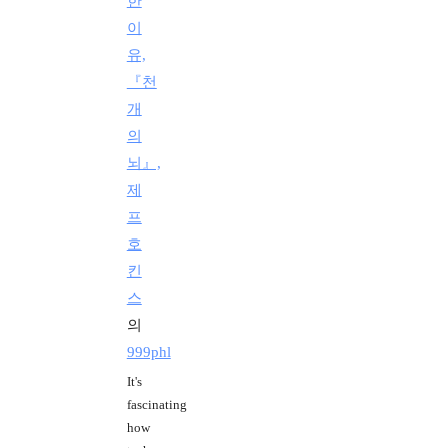
한
이
유,
『천
개
의
뇌』,
제
프
호
킨
스
의
999phl
It's
fascinating
how