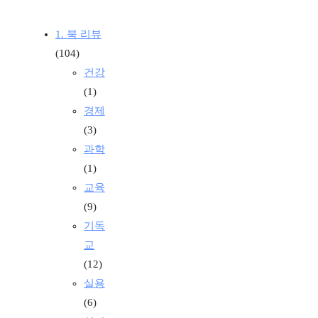
1. 북 리뷰
(104)
건강
(1)
경제
(3)
과학
(1)
교육
(9)
기독
교
(12)
실용
(6)