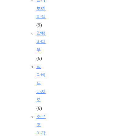
보예
지젝
(9)
알랭
바디
우
(6)
장
다비
드
나지
오
(6)
조르
조
아감