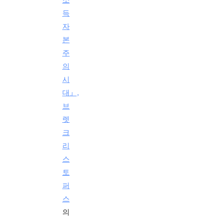
득
자
본
주
의
시
대』,
브
렛
크
리
스
토
퍼
스
의