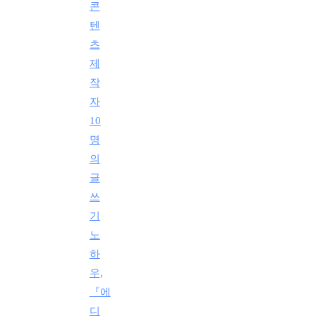
콘
텐
츠
제
작
자
10
명
의
글
쓰
기
노
하
우,
『에
디