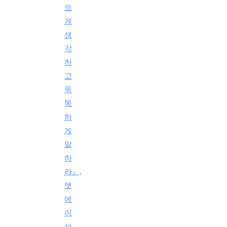
르
게
생
각
하
고
똑
똑
하
게
말
하
라』,
맷
에
이
브