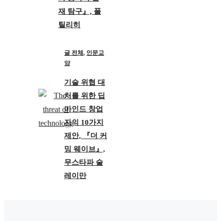
재 탐구』, 폴
틸리히
글 전체
,
인문교
양
기술 위협 대
처를 위한 딥
마인드 창업
자의 10가지
제안, 『더 커
밍 웨이브』,
무스타파 술
레이만