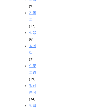
(9)
기독
교
(12)
실용
(6)
심리
학
(3)
인문
교양
(19)
정신
분석
(34)
철학