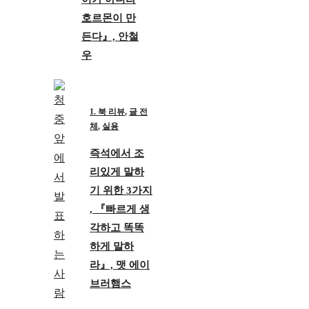
호르몬이 만
든다』, 안철
우
1. 북 리뷰
,
글 전
체
,
실용
즉석에서 조
리있게 말하
기 위한 3가지
, 『빠르게 생
각하고 똑똑
하게 말하
라』, 맷 에이
브러햄스