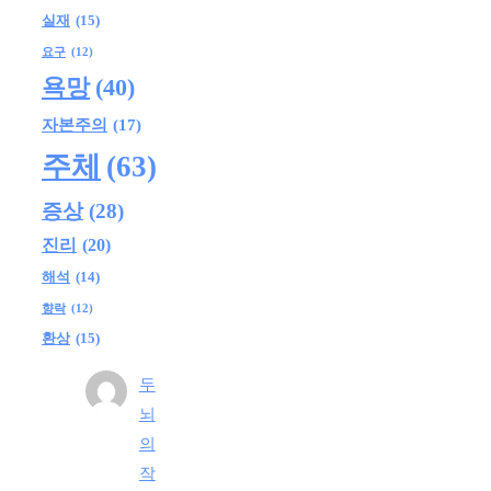
실재
(15)
요구
(12)
욕망
(40)
자본주의
(17)
주체
(63)
증상
(28)
진리
(20)
해석
(14)
향락
(12)
환상
(15)
두
뇌
의
작