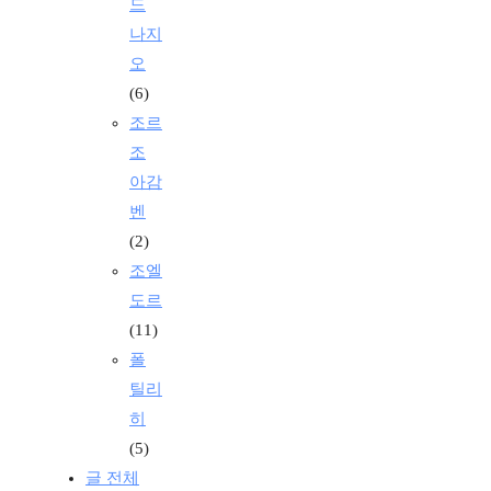
드
나지
오
(6)
조르
조
아감
벤
(2)
조엘
도르
(11)
폴
틸리
히
(5)
글 전체