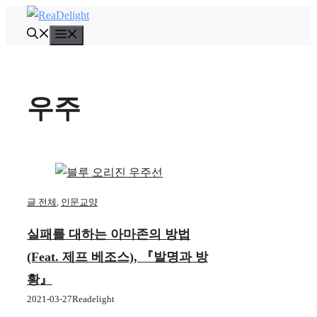
컨
텐
메
뉴
츠
로
건
우주
너
뛰
기
글 전체
,
인문교양
실패를 대하는 아마존의 방법
(feat. 제프 베조스), 『발명과 방
황』
2021-03-27
Readelight