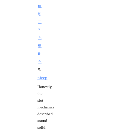
브
렛
크
리
스
토
퍼
스
의
nicep
Honestly,
the
slot
mechanics
described
sound
solid,