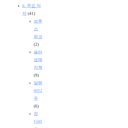
6. 주요 저
자
(41)
브루
스
핑크
(2)
슬라
보예
지젝
(9)
알랭
바디
우
(6)
장
다비