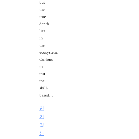
but
the
true
depth
lies
in
the
ecosystem.
Curious
to
test
the
skill-
based…
인
기
있
는