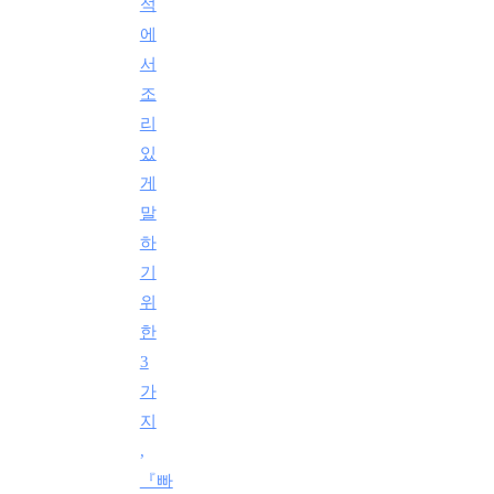
석
에
서
조
리
있
게
말
하
기
위
한
3
가
지
,
『빠