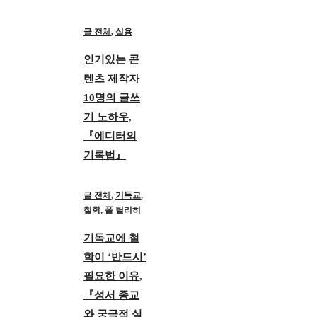
글 전체
,
실용
인기있는 콘
텐츠 제작자
10명의 글쓰
기 노하우,
『에디터의
기록법』
글 전체
,
기독교
,
철학
,
폴 틸리히
기독교에 철
학이 ‘반드시’
필요한 이유,
『성서 종교
와 궁극적 실