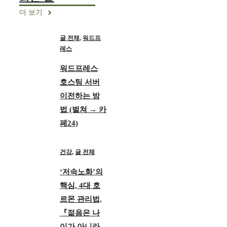
더 보기
글 전체
,
워드프
레스
워드프레스
호스팅 서버
이전하는 방
법 (벌쳐 → 카
페24)
건강
,
글 전체
‘저속노화’의
핵심, 4대 호
르몬 관리법,
『젊음은 나
이가 아니라