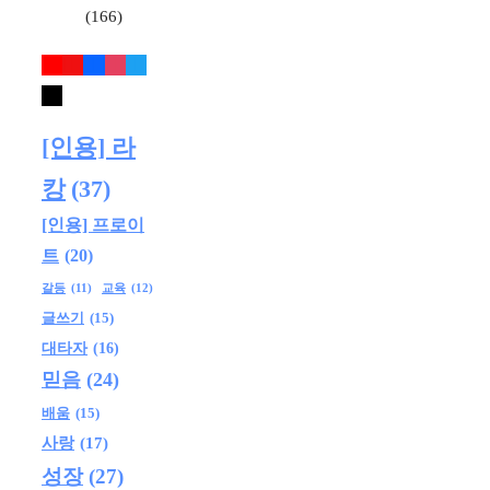
(166)
[인용] 라
캉
(37)
[인용] 프로이
트
(20)
교육
(12)
갈등
(11)
글쓰기
(15)
대타자
(16)
믿음
(24)
배움
(15)
사랑
(17)
성장
(27)