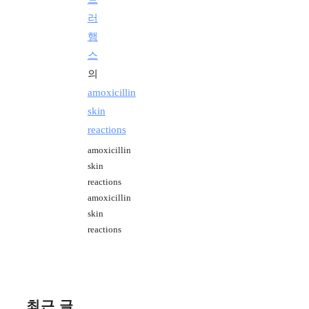
러
햄
스
의
amoxicillin
skin
reactions
amoxicillin
skin
reactions
amoxicillin
skin
reactions
최근 글