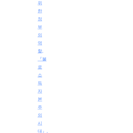
위
한
정
부
의
역
할,
『불
로
소
득
자
본
주
의
시
대』,