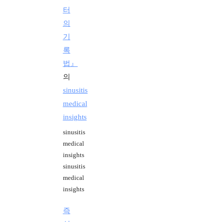
터
의
기
록
법』
의
sinusitis
medical
insights
sinusitis
medical
insights
sinusitis
medical
insights
즉