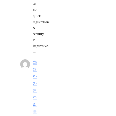
AI
for
quick
registration
&
security
is
impressive.
…
②
대
안
자
본
주
의
를