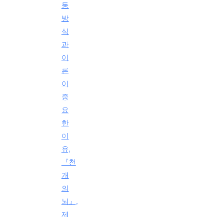
동
방
식
과
이
론
이
중
요
한
이
유,
『천
개
의
뇌』,
제