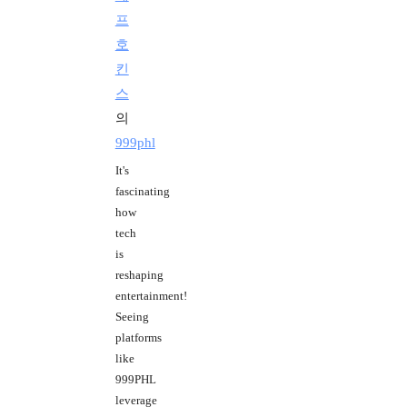
프
호
킨
스
의
999phl
It's
fascinating
how
tech
is
reshaping
entertainment!
Seeing
platforms
like
999PHL
leverage