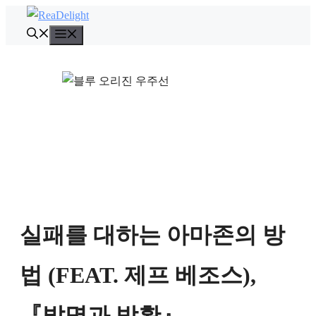
컨
텐
메
뉴
츠
로
건
너
뛰
기
실패를 대하는 아마존의 방
법 (FEAT. 제프 베조스),
『발명과 방황』