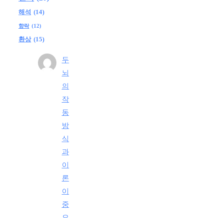
해석
(14)
향락
(12)
환상
(15)
두
뇌
의
작
동
방
식
과
이
론
이
중
요