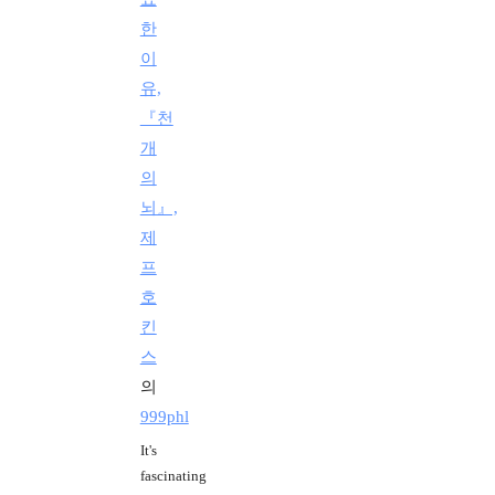
한
이
유,
『천
개
의
뇌』,
제
프
호
킨
스
의
999phl
It's
fascinating