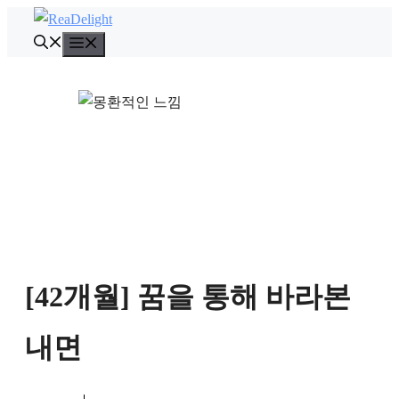
컨
텐
메
뉴
츠
로
건
너
뛰
기
[42개월] 꿈을 통해 바라본
내면