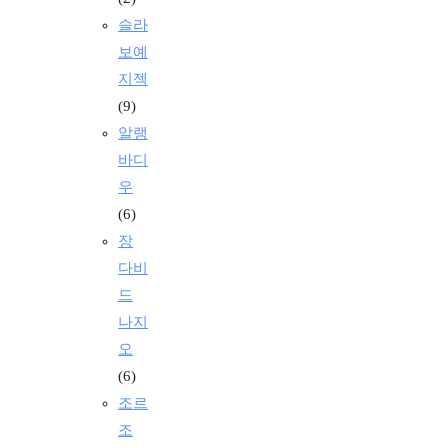
슬라
보예
지젝
(9)
알랭
바디
우
(6)
장
다비
드
나지
오
(6)
조르
조