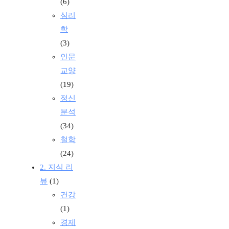
(6)
심리
학
(3)
인문
교양
(19)
정신
분석
(34)
철학
(24)
2. 지식 리
뷰
(1)
건강
(1)
경제