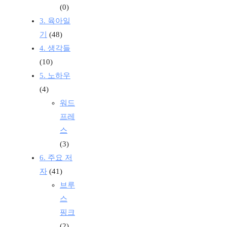
(0)
3. 육아일
기
(48)
4. 생각들
(10)
5. 노하우
(4)
워드
프레
스
(3)
6. 주요 저
자
(41)
브루
스
핑크
(2)