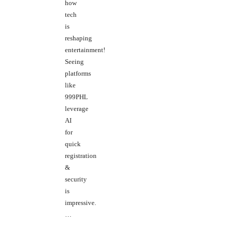
how
tech
is
reshaping
entertainment!
Seeing
platforms
like
999PHL
leverage
AI
for
quick
registration
&
security
is
impressive.
…