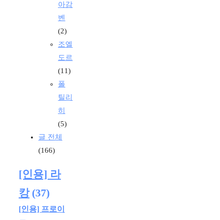
아감
벤
(2)
조엘
도르
(11)
폴
틸리
히
(5)
글 전체
(166)
[인용] 라
캉
(37)
[인용] 프로이