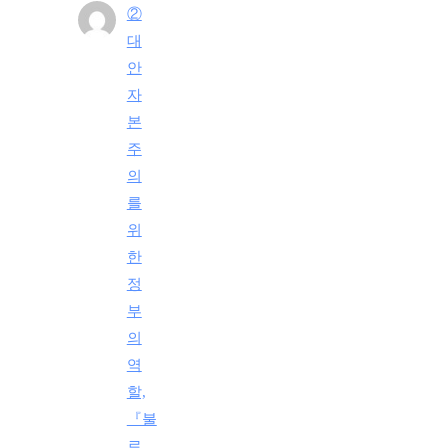
②
대
안
자
본
주
의
를
위
한
정
부
의
역
할,
『불
로