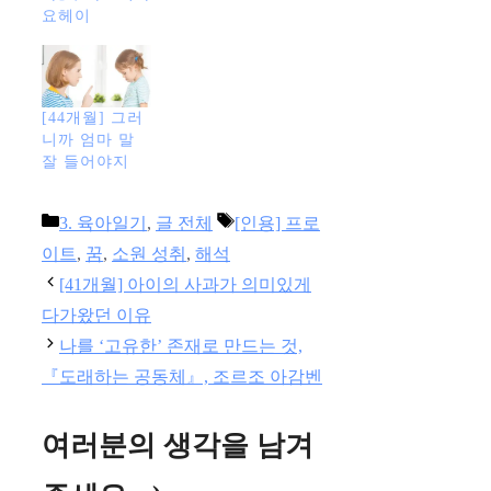
요헤이
[44개월] 그러
니까 엄마 말
잘 들어야지
카
태
3. 육아일기
,
글 전체
[인용] 프로
테
그
이트
,
꿈
,
소원 성취
,
해석
고
[41개월] 아이의 사과가 의미있게
리
다가왔던 이유
나를 ‘고유한’ 존재로 만드는 것,
『도래하는 공동체』, 조르조 아감벤
여러분의 생각을 남겨