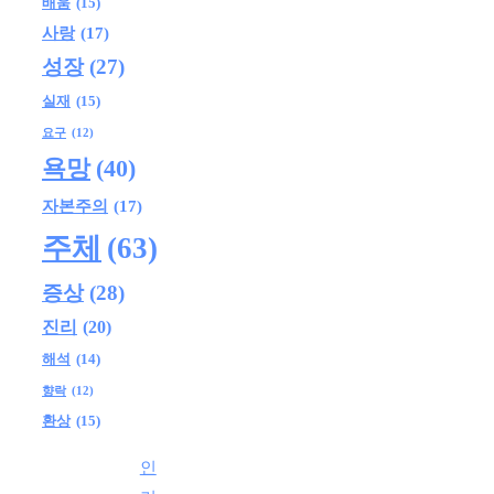
배움
(15)
사랑
(17)
성장
(27)
실재
(15)
요구
(12)
욕망
(40)
자본주의
(17)
주체
(63)
증상
(28)
진리
(20)
해석
(14)
향락
(12)
환상
(15)
인