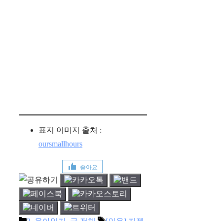
표지 이미지 출처 :
oursmallhours
좋아요
카
태