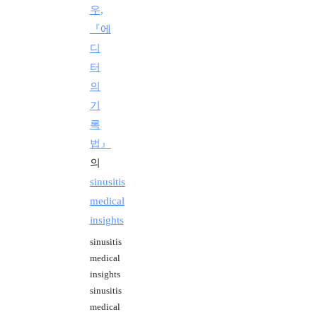
우,
『에
디
터
의
기
록
법』
의
sinusitis
medical
insights
sinusitis
medical
insights
sinusitis
medical