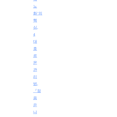
노
화’의
핵
심,
4
대
호
르
몬
관
리
법,
『젊
음
은
나