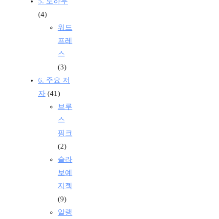
5. 노하우
(4)
워드
프레
스
(3)
6. 주요 저
자
(41)
브루
스
핑크
(2)
슬라
보예
지젝
(9)
알랭