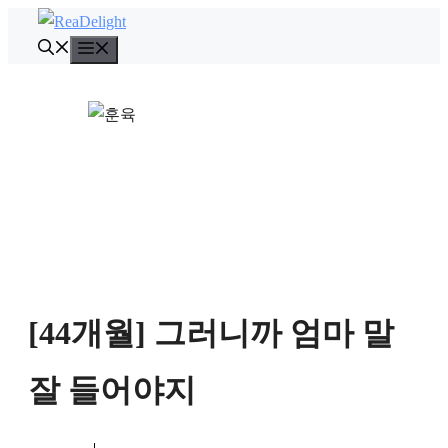
컨
텐
메
뉴
츠
로
건
너
뛰
기
[44개월] 그러니까 엄마 말
잘 들어야지