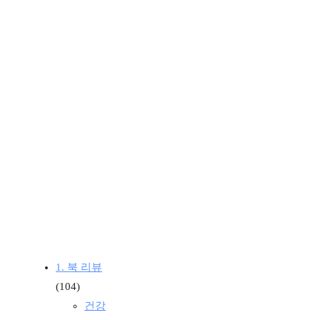
1. 북 리뷰
(104)
건강