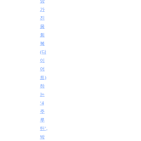
망
가
진
몸
회
복
(다
이
어
트)
하
는
‘4
주
루
틴’,
박