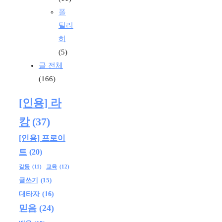
폴
틸리
히
(5)
글 전체
(166)
[인용] 라
캉
(37)
[인용] 프로이
트
(20)
교육
(12)
갈등
(11)
글쓰기
(15)
대타자
(16)
믿음
(24)