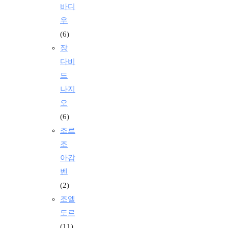
바디
우
(6)
장
다비
드
나지
오
(6)
조르
조
아감
벤
(2)
조엘
도르
(11)