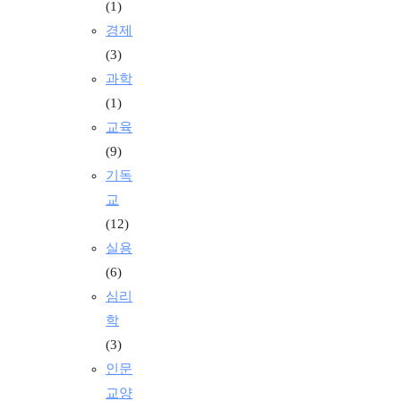
(1)
경제
(3)
과학
(1)
교육
(9)
기독
교
(12)
실용
(6)
심리
학
(3)
인문
교양