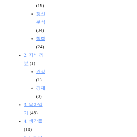
(19)
정신
분석
(34)
철학
(24)
2. 지식 리
뷰
(1)
건강
(1)
경제
(0)
3. 육아일
기
(48)
4. 생각들
(10)