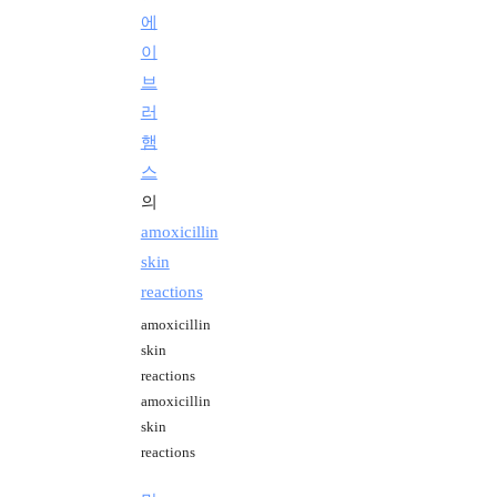
에
이
브
러
햄
스
의
amoxicillin
skin
reactions
amoxicillin
skin
reactions
amoxicillin
skin
reactions