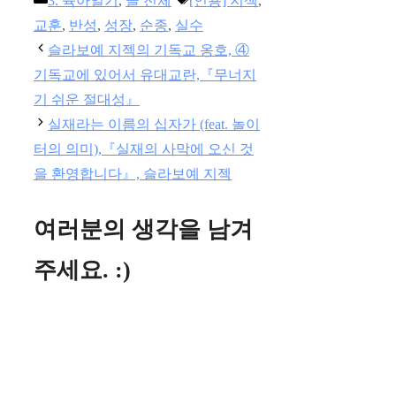
3. 육아일기
,
글 전체
[인용] 지젝
,
테
그
교훈
,
반성
,
성장
,
순종
,
실수
고
슬라보예 지젝의 기독교 옹호, ④
리
기독교에 있어서 유대교란,『무너지
기 쉬운 절대성』
실재라는 이름의 십자가 (feat. 놀이
터의 의미),『실재의 사막에 오신 것
을 환영합니다』, 슬라보예 지젝
여러분의 생각을 남겨
주세요. :)