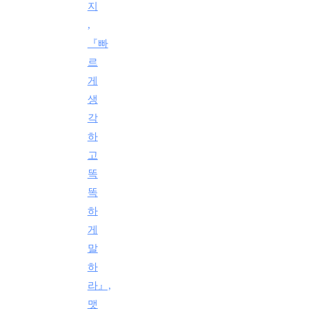
지
,
『빠
르
게
생
각
하
고
똑
똑
하
게
말
하
라』,
맷