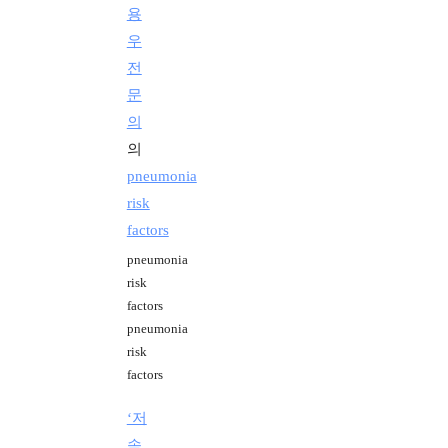
용
우
전
문
의
의
pneumonia
risk
factors
pneumonia
risk
factors
pneumonia
risk
factors
‘저
속