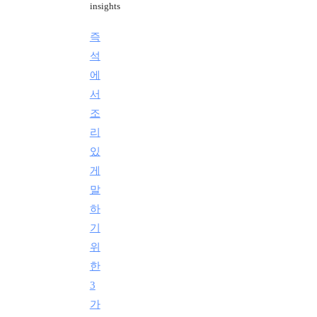
insights
즉
석
에
서
조
리
있
게
말
하
기
위
한
3
가