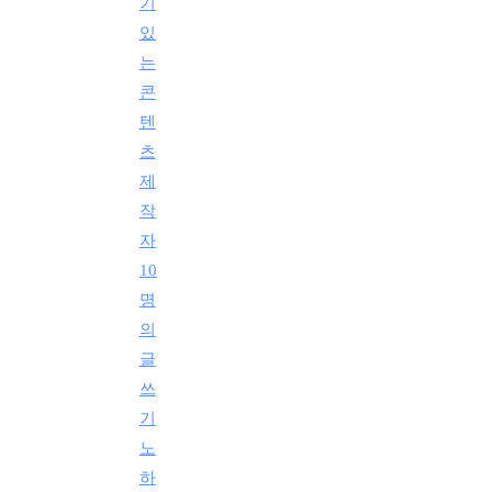
기
있
는
콘
텐
츠
제
작
자
10
명
의
글
쓰
기
노
하