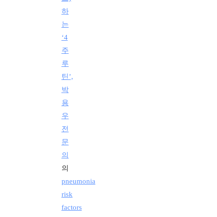
하
는
‘4
주
루
틴’,
박
용
우
전
문
의
의
pneumonia
risk
factors