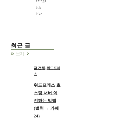
things-
it’s
like…
최근 글
더 보기
글 전체
,
워드프레
스
워드프레스 호
스팅 서버 이
전하는 방법
(벌쳐 → 카페
24)