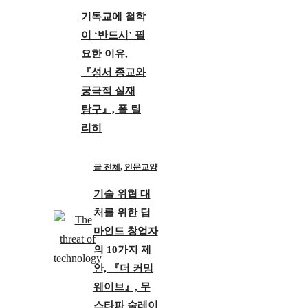
기독교에 철학
이 ‘반드시’ 필
요한 이유,
『성서 종교와
궁극적 실재
탐구』, 폴 틸
리히
글 전체
,
인문교양
기술 위협 대
처를 위한 딥
마인드 창업자
의 10가지 제
안, 『더 커밍
웨이브』, 무
스타파 술레이