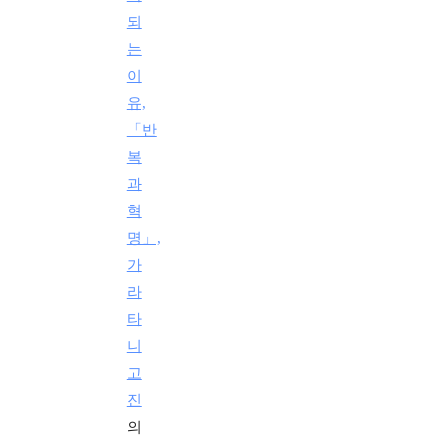
되
는
이
유,
「반
복
과
혁
명」,
가
라
타
니
고
진
의