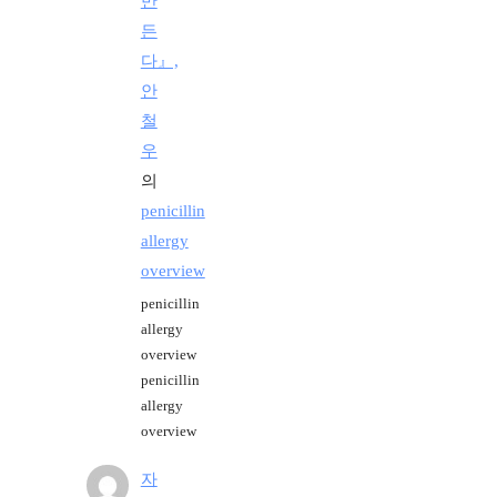
만
든
다』,
안
철
우
의
penicillin
allergy
overview
penicillin
allergy
overview
penicillin
allergy
overview
자