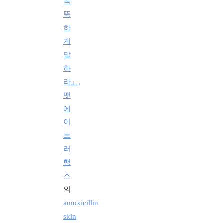
똑
똑
하
게
말
하
라』,
맷
에
이
브
러
햄
스
의
amoxicillin
skin