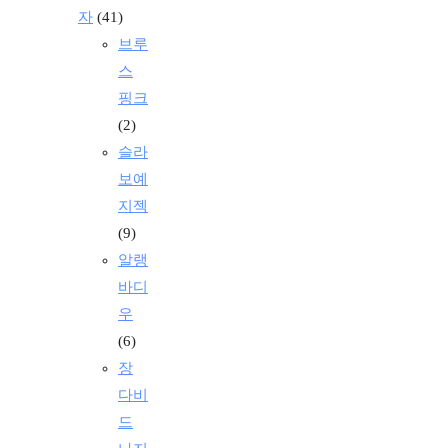
자
(41)
브루
스
핑크
(2)
슬라
보예
지젝
(9)
알랭
바디
우
(6)
장
다비
드