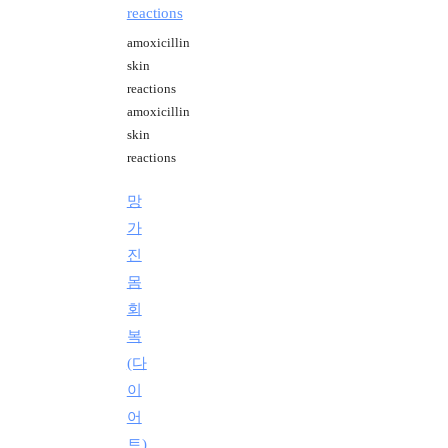
reactions
amoxicillin
skin
reactions
amoxicillin
skin
reactions
망
가
진
몸
회
복
(다
이
어
트)