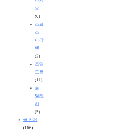
나지
오
(6)
조르
조
아감
벤
(2)
조엘
도르
(11)
폴
틸리
히
(5)
글 전체
(166)