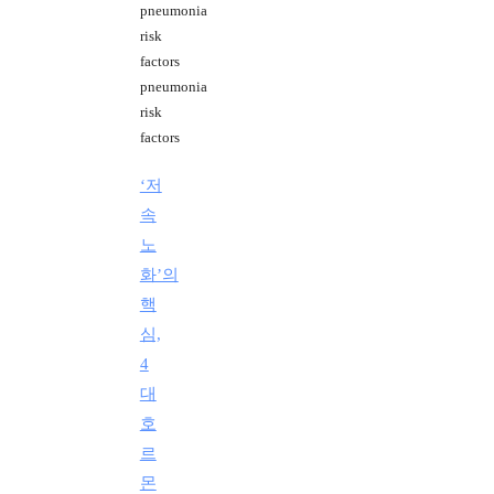
pneumonia
risk
factors
pneumonia
risk
factors
‘저
속
노
화’의
핵
심,
4
대
호
르
몬