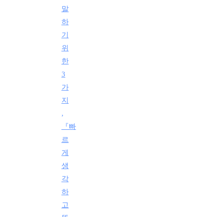
말
하
기
위
한
3
가
지
,
『빠
르
게
생
각
하
고