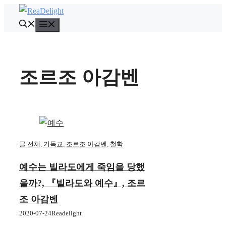
컨
텐
메
뉴
츠
로
건
조르조 아감벤
너
뛰
기
글 전체
,
기독교
,
조르조 아감벤
,
철학
예수는 빌라도에게 죽임을 당했
을까?, 『빌라도와 예수』, 조르
조 아감벤
2020-07-24
Readelight