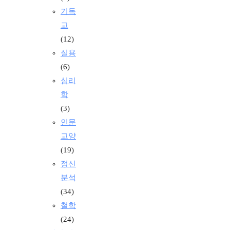
기독
교
(12)
실용
(6)
심리
학
(3)
인문
교양
(19)
정신
분석
(34)
철학
(24)