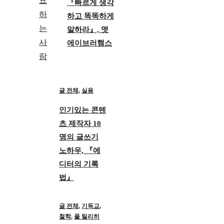
『빠르게 생각
하고 똑똑하게
말하라』, 맷
에이브러햄스
글 전체
,
실용
인기있는 콘텐
츠 제작자 10
명의 글쓰기
노하우, 『에
디터의 기록
법』
글 전체
,
기독교
,
철학
,
폴 틸리히