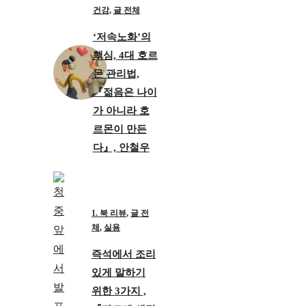
건강
,
글 전체
‘저속노화’의
핵심, 4대 호르
몬 관리법,
『젊음은 나이
가 아니라 호
르몬이 만든
다』, 안철우
1. 북 리뷰
,
글 전
체
,
실용
즉석에서 조리
있게 말하기
위한 3가지 ,