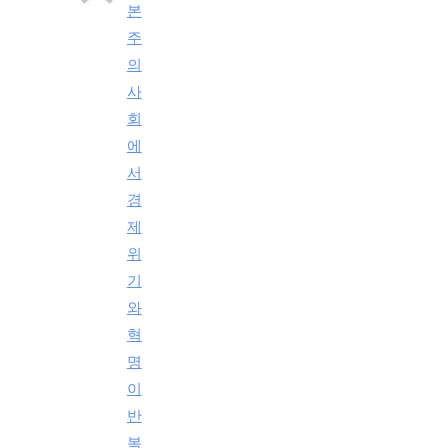
본
주
의
사
회
에
서
경
제
위
기
와
혁
명
이
반
복