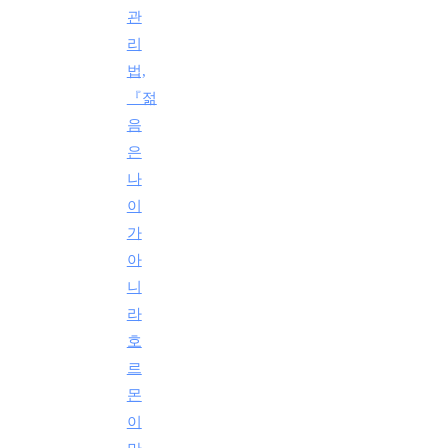
관
리
법,
『젊
음
은
나
이
가
아
니
라
호
르
몬
이