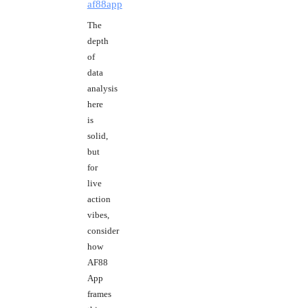
af88app
The
depth
of
data
analysis
here
is
solid,
but
for
live
action
vibes,
consider
how
AF88
App
frames