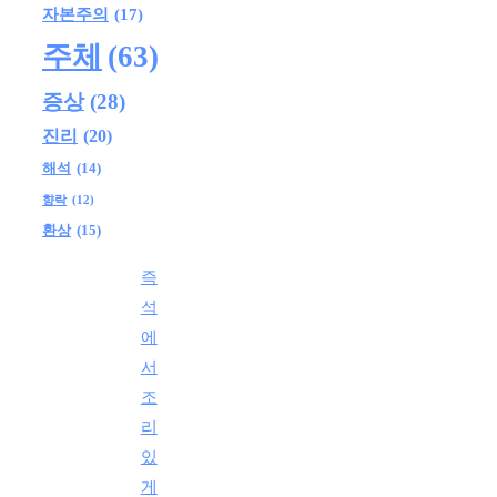
자본주의
(17)
주체
(63)
증상
(28)
진리
(20)
해석
(14)
향락
(12)
환상
(15)
즉
석
에
서
조
리
있
게