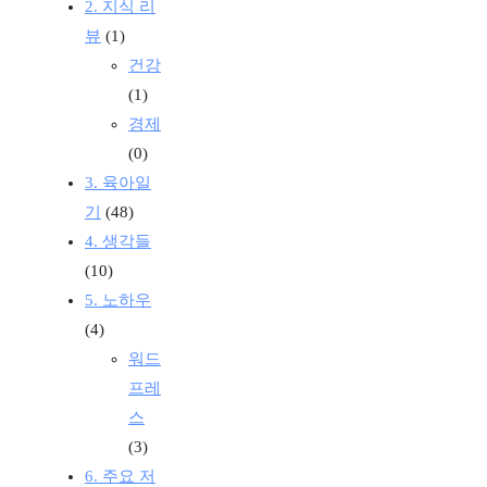
2. 지식 리
뷰
(1)
건강
(1)
경제
(0)
3. 육아일
기
(48)
4. 생각들
(10)
5. 노하우
(4)
워드
프레
스
(3)
6. 주요 저