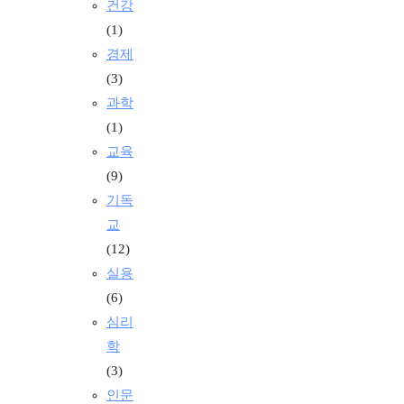
건강
(1)
경제
(3)
과학
(1)
교육
(9)
기독
교
(12)
실용
(6)
심리
학
(3)
인문