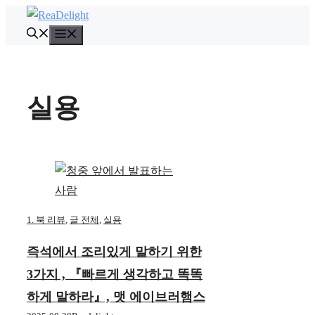
컨
텐
메
뉴
츠
로
건
실용
너
뛰
기
1. 북 리뷰
,
글 전체
,
실용
즉석에서 조리있게 말하기 위한
3가지 , 『빠르게 생각하고 똑똑
하게 말하라』, 맷 에이브러햄스