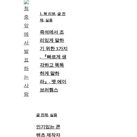
1. 북 리뷰
,
글 전
체
,
실용
즉석에서 조
리있게 말하
기 위한 3가지
, 『빠르게 생
각하고 똑똑
하게 말하
라』, 맷 에이
브러햄스
글 전체
,
실용
인기있는 콘
텐츠 제작자