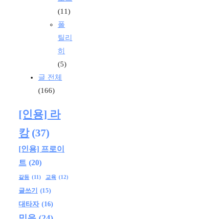
(11)
폴
틸리
히
(5)
글 전체
(166)
[인용] 라
캉
(37)
[인용] 프로이
트
(20)
교육
(12)
갈등
(11)
글쓰기
(15)
대타자
(16)
믿음
(24)