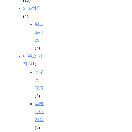
(10)
5. 노하우
(4)
워드
프레
스
(3)
6. 주요 저
자
(41)
브루
스
핑크
(2)
슬라
보예
지젝
(9)