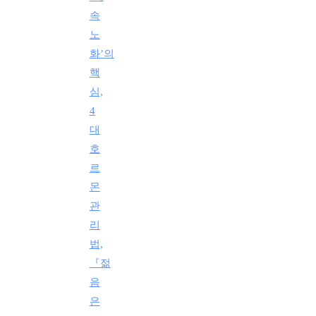
속
노
화’의
핵
심,
4
대
호
르
몬
관
리
법,
『젊
음
은