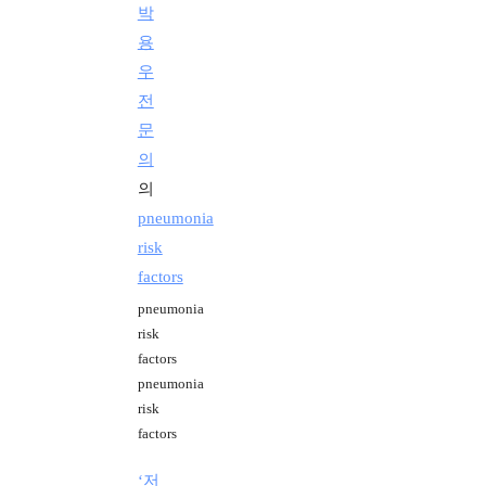
박
용
우
전
문
의
의
pneumonia
risk
factors
pneumonia
risk
factors
pneumonia
risk
factors
‘저