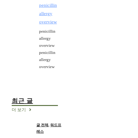
penicillin
allergy
overview
penicillin
allergy
overview
penicillin
allergy
overview
최근 글
더 보기
글 전체
,
워드프
레스