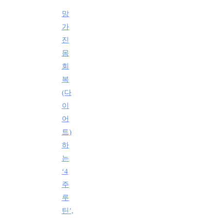
망
가
진
몸
회
복
(다
이
어
트)
하
는
‘4
주
루
틴’,