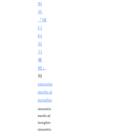
하
우,
『에
디
터
의
기
록
법』
의
sinusitis
medical
insights
sinusitis
medical
insights
sinusitis