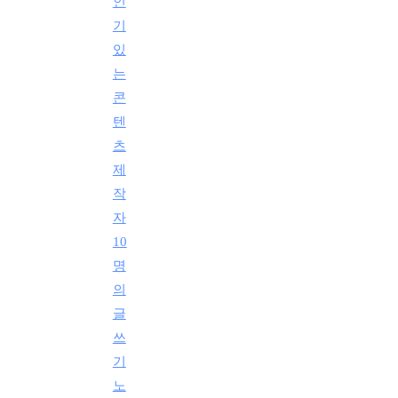
인
기
있
는
콘
텐
츠
제
작
자
10
명
의
글
쓰
기
노