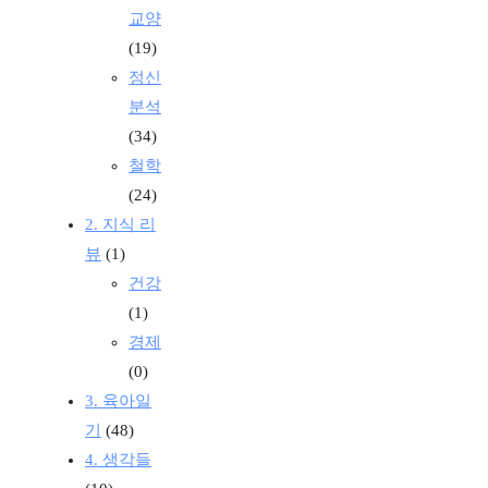
교양
(19)
정신
분석
(34)
철학
(24)
2. 지식 리
뷰
(1)
건강
(1)
경제
(0)
3. 육아일
기
(48)
4. 생각들