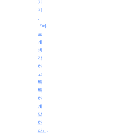
가
지
,
『빠
르
게
생
각
하
고
똑
똑
하
게
말
하
라』,