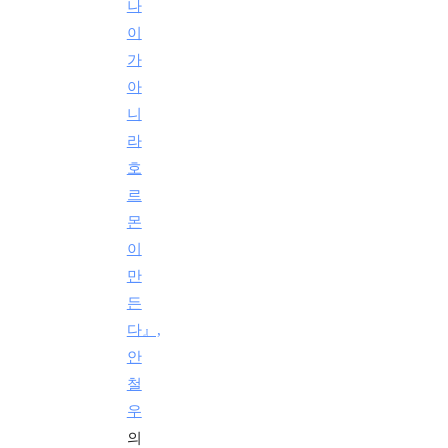
나
이
가
아
니
라
호
르
몬
이
만
든
다』,
안
철
우
의