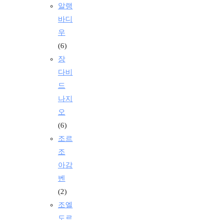
알랭
바디
우
(6)
장
다비
드
나지
오
(6)
조르
조
아감
벤
(2)
조엘
도르