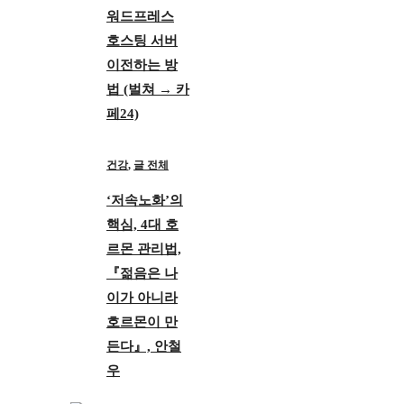
워드프레스
호스팅 서버
이전하는 방
법 (벌쳐 → 카
페24)
건강
,
글 전체
‘저속노화’의
핵심, 4대 호
르몬 관리법,
『젊음은 나
이가 아니라
호르몬이 만
든다』, 안철
우