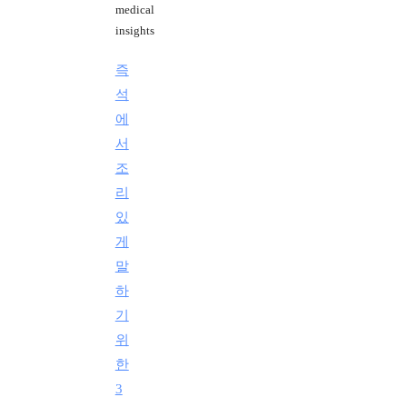
medical
insights
즉
석
에
서
조
리
있
게
말
하
기
위
한
3