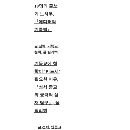
10명의 글쓰
기 노하우,
『에디터의
기록법』
글 전체
,
기독교
,
철학
,
폴 틸리히
기독교에 철
학이 ‘반드시’
필요한 이유,
『성서 종교
와 궁극적 실
재 탐구』, 폴
틸리히
글 전체
,
인문교