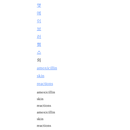
맷
에
이
브
러
햄
스
의
amoxicillin
skin
reactions
amoxicillin
skin
reactions
amoxicillin
skin
reactions