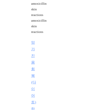
amoxicillin
skin
reactions
amoxicillin
skin
reactions
망
가
진
몸
회
복
(다
이
어
트)
하