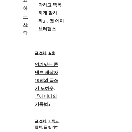
각하고 똑똑
하게 말하
라』, 맷 에이
브러햄스
글 전체
,
실용
인기있는 콘
텐츠 제작자
10명의 글쓰
기 노하우,
『에디터의
기록법』
글 전체
,
기독교
,
철학
,
폴 틸리히