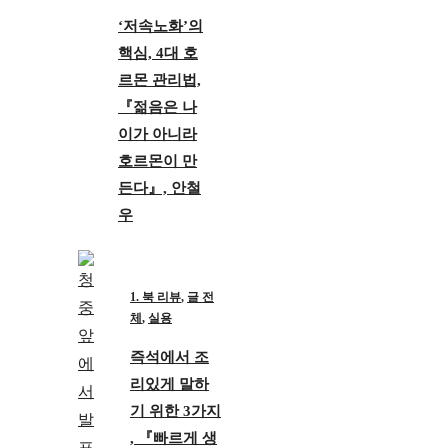
‘저속노화’의
핵심, 4대 호
르몬 관리법,
『젊음은 나
이가 아니라
호르몬이 만
든다』, 안철
우
1. 북 리뷰
,
글 전
체
,
실용
즉석에서 조
리있게 말하
기 위한 3가지
, 『빠르게 생