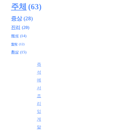
주체
(63)
증상
(28)
진리
(20)
해석
(14)
향락
(12)
환상
(15)
즉
석
에
서
조
리
있
게
말