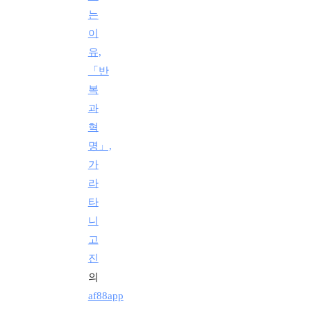
는
이
유,
「반
복
과
혁
명」,
가
라
타
니
고
진
의
af88app