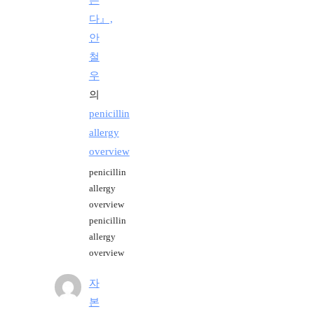
다』,
안
철
우
의
penicillin
allergy
overview
penicillin
allergy
overview
penicillin
allergy
overview
자
본