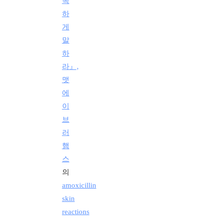
똑
하
게
말
하
라』,
맷
에
이
브
러
햄
스
의
amoxicillin
skin
reactions