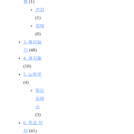
뷰
(1)
건강
(1)
경제
(0)
3. 육아일
기
(48)
4. 생각들
(10)
5. 노하우
(4)
워드
프레
스
(3)
6. 주요 저
자
(41)