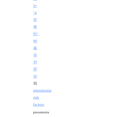
는
‘4
주
루
틴’,
박
용
우
전
문
의
의
pneumonia
risk
factors
pneumonia