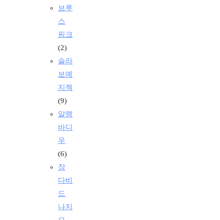
브루
스
핑크
(2)
슬라
보예
지젝
(9)
알랭
바디
우
(6)
장
다비
드
나지
오