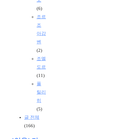
(6)
조르
조
아감
벤
(2)
조엘
도르
(11)
폴
틸리
히
(5)
글 전체
(166)