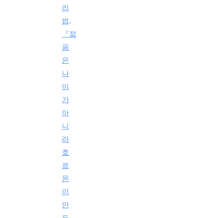
리
법,
『젊
음
은
나
이
가
아
니
라
호
르
몬
이
만
든