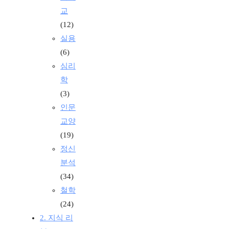
교
(12)
실용
(6)
심리
학
(3)
인문
교양
(19)
정신
분석
(34)
철학
(24)
2. 지식 리