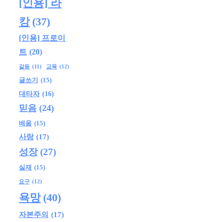
[인용] 라
캉
(37)
[인용] 프로이
트
(20)
교육
(12)
갈등
(11)
글쓰기
(15)
대타자
(16)
믿음
(24)
배움
(15)
사랑
(17)
성장
(27)
실재
(15)
요구
(12)
욕망
(40)
자본주의
(17)