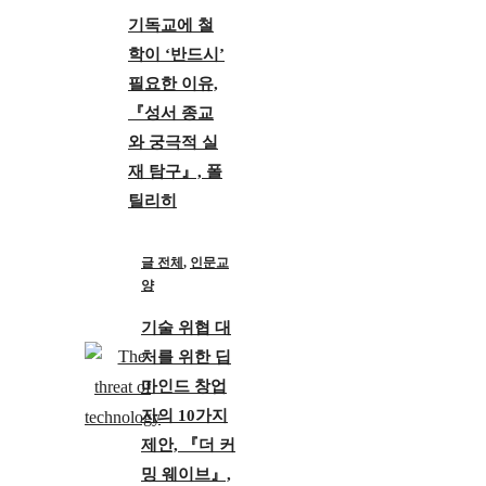
기독교에 철
학이 ‘반드시’
필요한 이유,
『성서 종교
와 궁극적 실
재 탐구』, 폴
틸리히
글 전체
,
인문교
양
기술 위협 대
처를 위한 딥
마인드 창업
자의 10가지
제안, 『더 커
밍 웨이브』,