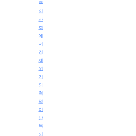
주
의
사
회
에
서
경
제
위
기
와
혁
명
이
반
복
되