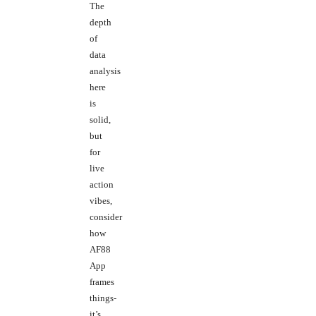
The
depth
of
data
analysis
here
is
solid,
but
for
live
action
vibes,
consider
how
AF88
App
frames
things-
it’s