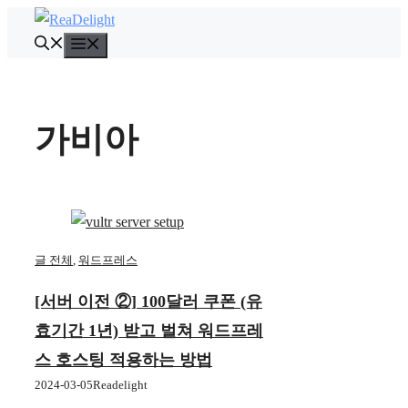
컨
텐
메
뉴
츠
로
건
가비아
너
뛰
기
글 전체
,
워드프레스
[서버 이전 ②] 100달러 쿠폰 (유
효기간 1년) 받고 벌쳐 워드프레
스 호스팅 적용하는 방법
2024-03-05
Readelight