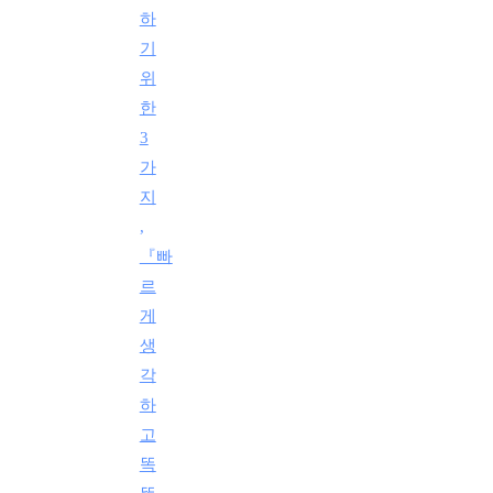
하
기
위
한
3
가
지
,
『빠
르
게
생
각
하
고
똑