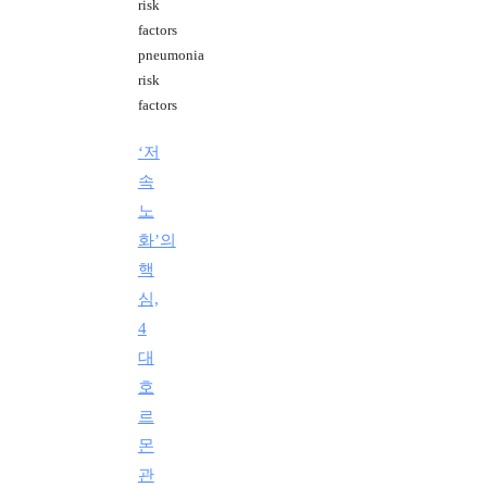
risk
factors
pneumonia
risk
factors
‘저
속
노
화’의
핵
심,
4
대
호
르
몬
관