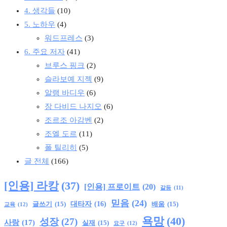
4. 생각들
(10)
5. 노하우
(4)
워드프레스
(3)
6. 주요 저자
(41)
브루스 핑크
(2)
슬라보예 지젝
(9)
알랭 바디우
(6)
장 다비드 나지오
(6)
조르조 아감벤
(2)
조엘 도르
(11)
폴 틸리히
(5)
글 전체
(166)
[인용] 라캉
(37)
[인용] 프로이트
(20)
갈등
(11)
믿음
(24)
글쓰기
(15)
대타자
(16)
배움
(15)
교육
(12)
욕망
(40)
성장
(27)
사랑
(17)
실재
(15)
요구
(12)