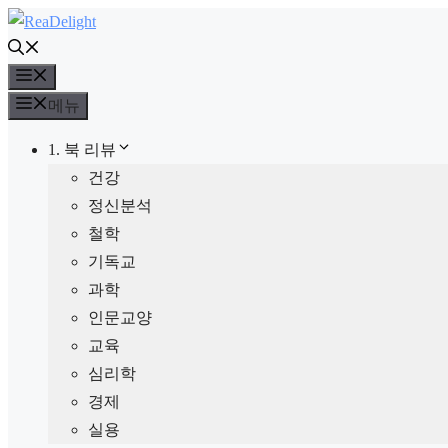
컨
텐
메
츠
뉴
로
메뉴
건
1. 북 리뷰
너
건강
뛰
정신분석
기
철학
기독교
과학
인문교양
교육
심리학
경제
실용