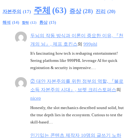
주체
(63)
증상
(28)
진리
(20)
자본주의
(17)
환상
(15)
해석
(14)
향락
(12)
두뇌의 작동 방식과 이론이 중요한 이유, 『천
개의 뇌』, 제프 호킨스
의
999phl
It's fascinating how tech is reshaping entertainment!
Seeing platforms like 999PHL leverage AI for quick
registration & security is impressive.…
② 대안 자본주의를 위한 정부의 역할, 『불로
소득 자본주의 시대』, 브렛 크리스토퍼스
의
nicep
Honestly, the slot mechanics described sound solid, but
the true depth lies in the ecosystem. Curious to test the
skill-based…
인기있는 콘텐츠 제작자 10명의 글쓰기 노하