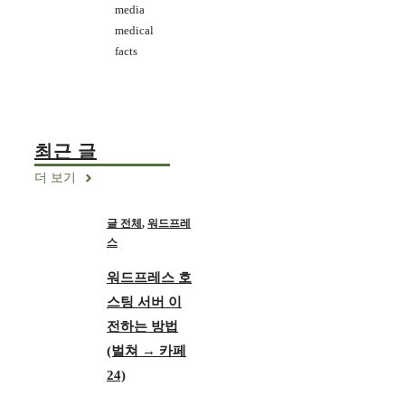
media
medical
facts
최근 글
더 보기
글 전체
,
워드프레
스
워드프레스 호
스팅 서버 이
전하는 방법
(벌쳐 → 카페
24)