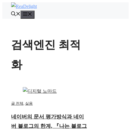
컨
텐
메
뉴
츠
로
건
검색엔진 최적
너
뛰
화
기
글 전체
,
실용
네이버의 문서 평가방식과 네이
버 블로그의 한계, 『나는 블로그