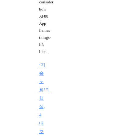
consider
how
AF88
App
frames
things-
it’s
like…
‘저
속
노
화’의
핵
심,
4
대
호