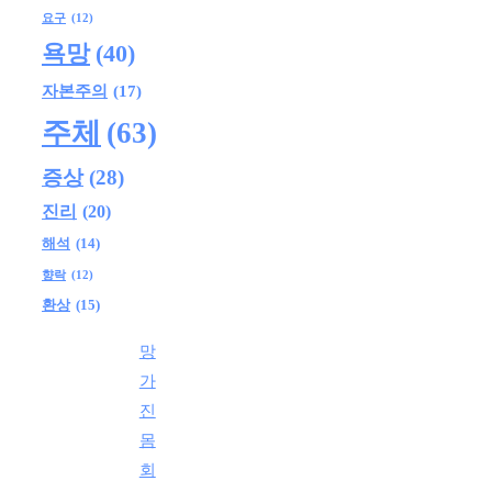
요구
(12)
욕망
(40)
자본주의
(17)
주체
(63)
증상
(28)
진리
(20)
해석
(14)
향락
(12)
환상
(15)
망
가
진
몸
회