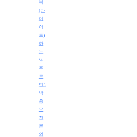
복
(다
이
어
트)
하
는
‘4
주
루
틴’,
박
용
우
전
문
의