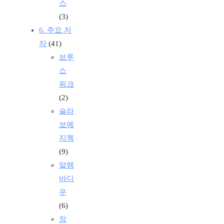
스
(3)
6. 주요 저
자
(41)
브루
스
핑크
(2)
슬라
보예
지젝
(9)
알랭
바디
우
(6)
장