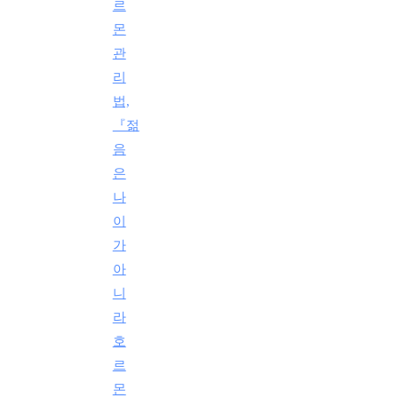
르
몬
관
리
법,
『젊
음
은
나
이
가
아
니
라
호
르
몬