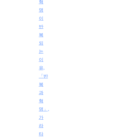
혁
명
이
반
복
되
는
이
유,
「반
복
과
혁
명」,
가
라
타