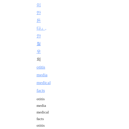
이
만
든
다』,
안
철
우
의
otitis
media
medical
facts
otitis
media
medical
facts
otitis