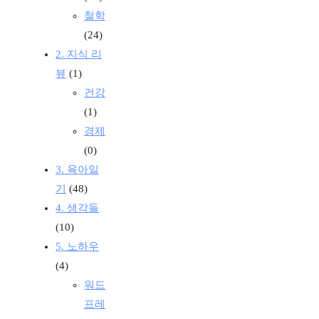
철학
(24)
2. 지식 리
뷰
(1)
건강
(1)
경제
(0)
3. 육아일
기
(48)
4. 생각들
(10)
5. 노하우
(4)
워드
프레