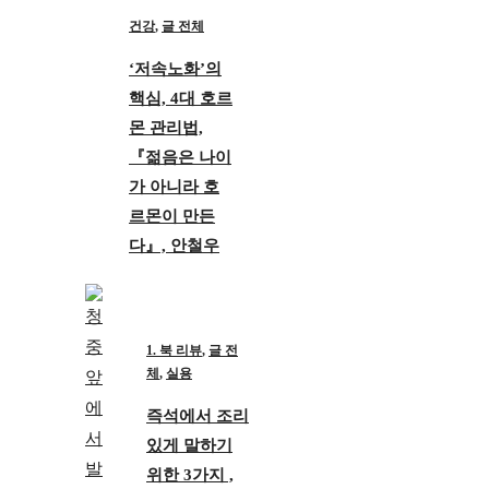
건강
,
글 전체
‘저속노화’의
핵심, 4대 호르
몬 관리법,
『젊음은 나이
가 아니라 호
르몬이 만든
다』, 안철우
1. 북 리뷰
,
글 전
체
,
실용
즉석에서 조리
있게 말하기
위한 3가지 ,