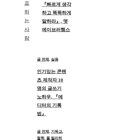
『빠르게 생각
하고 똑똑하게
말하라』, 맷
에이브러햄스
글 전체
,
실용
인기있는 콘텐
츠 제작자 10
명의 글쓰기
노하우, 『에
디터의 기록
법』
글 전체
,
기독교
,
철학
,
폴 틸리히