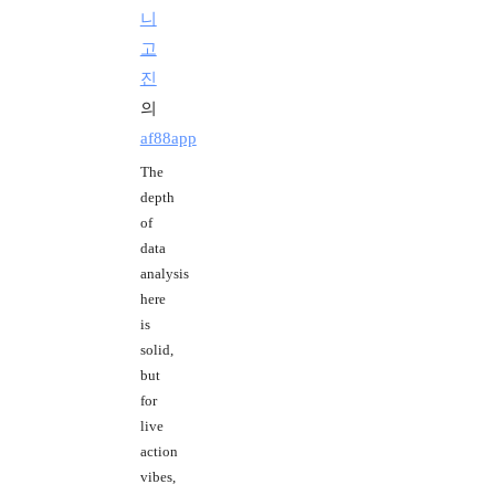
니
고
진
의
af88app
The
depth
of
data
analysis
here
is
solid,
but
for
live
action
vibes,