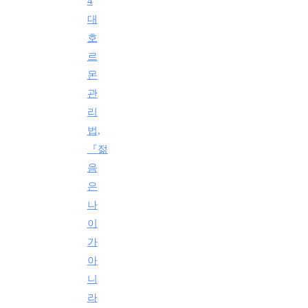
4
대
호
르
몬
관
리
법,
『젊
음
은
나
이
가
아
니
라