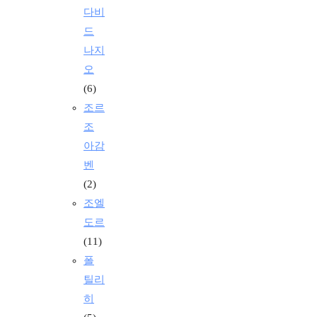
다비
드
나지
오
(6)
조르
조
아감
벤
(2)
조엘
도르
(11)
폴
틸리
히