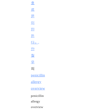
호
르
몬
이
만
든
다』,
안
철
우
의
penicillin
allergy
overview
penicillin
allergy
overview