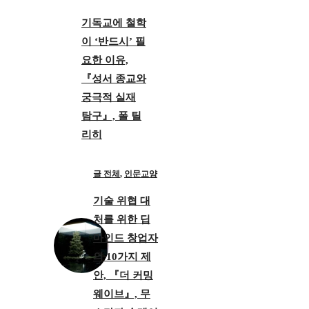
기독교에 철학
이 ‘반드시’ 필
요한 이유,
『성서 종교와
궁극적 실재
탐구』, 폴 틸
리히
글 전체
,
인문교양
기술 위협 대
처를 위한 딥
마인드 창업자
의 10가지 제
안, 『더 커밍
웨이브』, 무