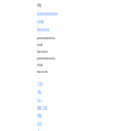
의
pneumonia
risk
factors
pneumonia
risk
factors
pneumonia
risk
factors
‘저
속
노
화’의
핵
심,