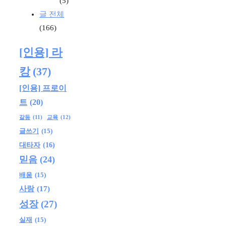
(5)
글 전체
(166)
[인용] 라
캉
(37)
[인용] 프로이
트
(20)
교육
(12)
갈등
(11)
글쓰기
(15)
대타자
(16)
믿음
(24)
배움
(15)
사랑
(17)
성장
(27)
실재
(15)