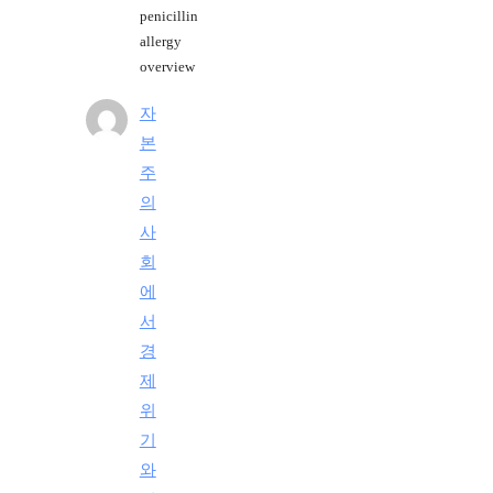
penicillin
allergy
overview
자
본
주
의
사
회
에
서
경
제
위
기
와