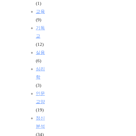
(1)
교육
(9)
기독
교
(12)
실용
(6)
심리
학
(3)
인문
교양
(19)
정신
분석
(34)