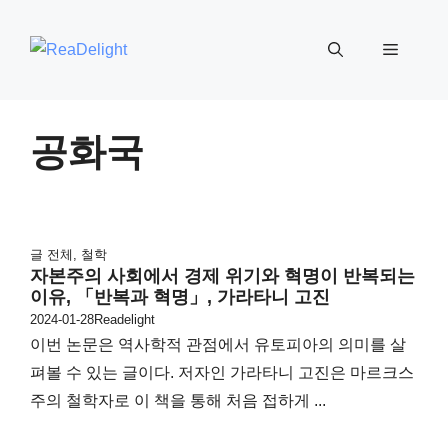
컨
텐
메
츠
로
뉴
건
공화국
너
뛰
기
글 전체
,
철학
자본주의 사회에서 경제 위기와 혁명이 반복되는
이유, 「반복과 혁명」, 가라타니 고진
2024-01-28
Readelight
이번 논문은 역사학적 관점에서 유토피아의 의미를 살
펴볼 수 있는 글이다. 저자인 가라타니 고진은 마르크스
주의 철학자로 이 책을 통해 처음 접하게 ...