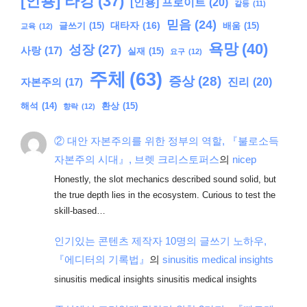
[인용] 라캉
(37)
[인용] 프로이트
(20)
갈등
(11)
믿음
(24)
대타자
(16)
글쓰기
(15)
배움
(15)
교육
(12)
욕망
(40)
성장
(27)
사랑
(17)
실재
(15)
요구
(12)
주체
(63)
증상
(28)
진리
(20)
자본주의
(17)
해석
(14)
환상
(15)
향락
(12)
② 대안 자본주의를 위한 정부의 역할, 『불로소득
자본주의 시대』, 브렛 크리스토퍼스
의
nicep
Honestly, the slot mechanics described sound solid, but
the true depth lies in the ecosystem. Curious to test the
skill-based…
인기있는 콘텐츠 제작자 10명의 글쓰기 노하우,
『에디터의 기록법』
의
sinusitis medical insights
sinusitis medical insights sinusitis medical insights