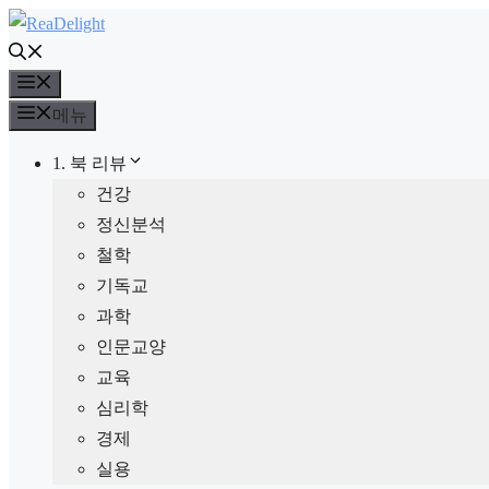
컨
텐
메
츠
뉴
로
메뉴
건
1. 북 리뷰
너
건강
뛰
정신분석
기
철학
기독교
과학
인문교양
교육
심리학
경제
실용