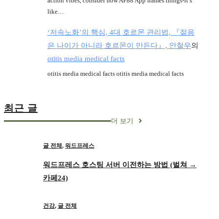
action vibes, consider how AF88 App frames things-it’s
like…
‘저속노화’의 핵심, 4대 호르몬 관리법, 『젊음
은 나이가 아니라 호르몬이 만든다』, 안철우
의
otitis media medical facts
otitis media medical facts otitis media medical facts
최근 글
더 보기
글 전체
,
워드프레스
워드프레스 호스팅 서버 이전하는 방법 (벌쳐 →
카페24)
건강
,
글 전체