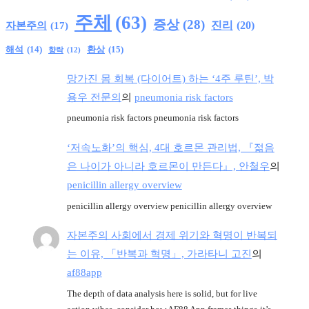
주체
(63)
증상
(28)
진리
(20)
자본주의
(17)
환상
(15)
해석
(14)
향락
(12)
망가진 몸 회복 (다이어트) 하는 ‘4주 루틴’, 박
용우 전문의
의
pneumonia risk factors
pneumonia risk factors pneumonia risk factors
‘저속노화’의 핵심, 4대 호르몬 관리법, 『젊음
은 나이가 아니라 호르몬이 만든다』, 안철우
의
penicillin allergy overview
penicillin allergy overview penicillin allergy overview
자본주의 사회에서 경제 위기와 혁명이 반복되
는 이유, 「반복과 혁명」, 가라타니 고진
의
af88app
The depth of data analysis here is solid, but for live