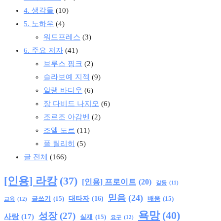
4. 생각들
(10)
5. 노하우
(4)
워드프레스
(3)
6. 주요 저자
(41)
브루스 핑크
(2)
슬라보예 지젝
(9)
알랭 바디우
(6)
장 다비드 나지오
(6)
조르조 아감벤
(2)
조엘 도르
(11)
폴 틸리히
(5)
글 전체
(166)
[인용] 라캉
(37)
[인용] 프로이트
(20)
갈등
(11)
믿음
(24)
글쓰기
(15)
대타자
(16)
배움
(15)
교육
(12)
욕망
(40)
성장
(27)
사랑
(17)
실재
(15)
요구
(12)