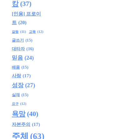
캉
(37)
[인용] 프로이
트
(20)
교육
(12)
갈등
(11)
글쓰기
(15)
대타자
(16)
믿음
(24)
배움
(15)
사랑
(17)
성장
(27)
실재
(15)
요구
(12)
욕망
(40)
자본주의
(17)
주체
(63)