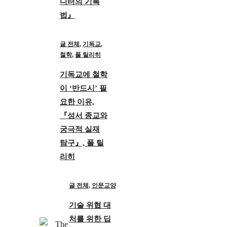
디터의 기록
법』
글 전체
,
기독교
,
철학
,
폴 틸리히
기독교에 철학
이 ‘반드시’ 필
요한 이유,
『성서 종교와
궁극적 실재
탐구』, 폴 틸
리히
글 전체
,
인문교양
기술 위협 대
처를 위한 딥