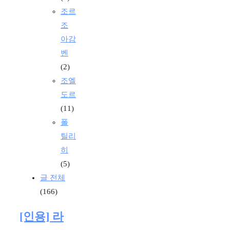
조르
조
아감
벤
(2)
조엘
도르
(11)
폴
틸리
히
(5)
글 전체
(166)
[인용] 라