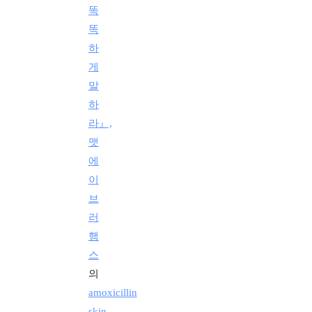
똑
똑
하
게
말
하
라』,
맷
에
이
브
러
햄
스
의
amoxicillin
skin