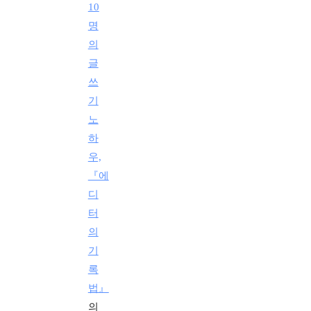
10
명
의
글
쓰
기
노
하
우,
『에
디
터
의
기
록
법』
의