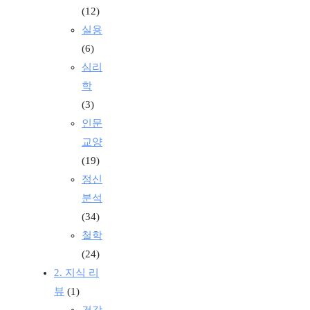
(12)
실용
(6)
심리
학
(3)
인문
교양
(19)
정신
분석
(34)
철학
(24)
2. 지식 리
뷰
(1)
건강