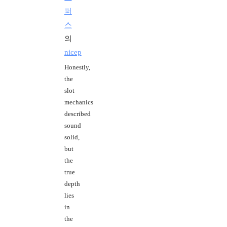
퍼
스
의
nicep
Honestly,
the
slot
mechanics
described
sound
solid,
but
the
true
depth
lies
in
the