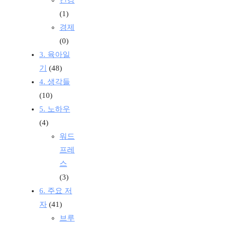
(1)
경제
(0)
3. 육아일
기
(48)
4. 생각들
(10)
5. 노하우
(4)
워드
프레
스
(3)
6. 주요 저
자
(41)
브루