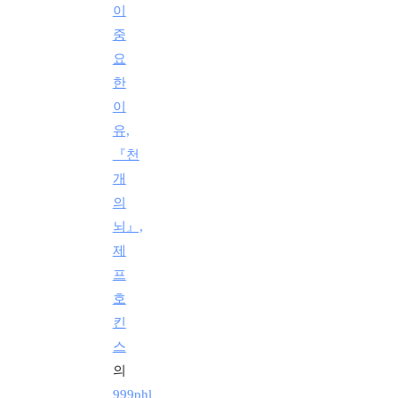
이
중
요
한
이
유,
『천
개
의
뇌』,
제
프
호
킨
스
의
999phl