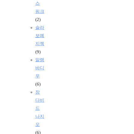
스
핑크
(2)
슬라
보예
지젝
(9)
알랭
바디
우
(6)
장
다비
드
나지
오
(6)