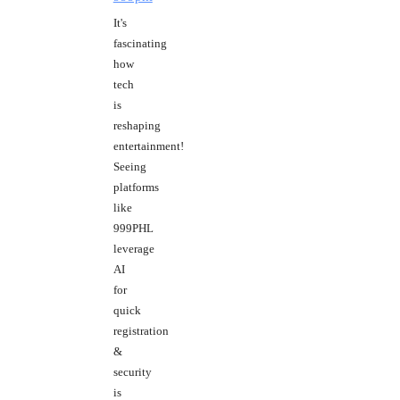
It's
fascinating
how
tech
is
reshaping
entertainment!
Seeing
platforms
like
999PHL
leverage
AI
for
quick
registration
&
security
is