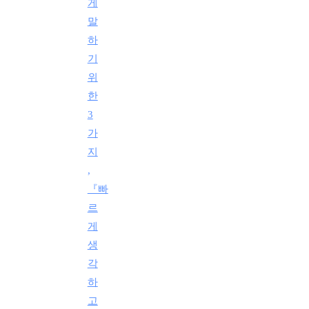
게
말
하
기
위
한
3
가
지
,
『빠
르
게
생
각
하
고