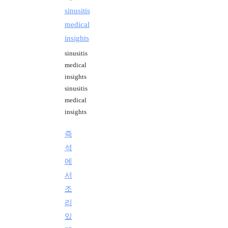
sinusitis
medical
insights
sinusitis
medical
insights
sinusitis
medical
insights
즉
석
에
서
조
리
있