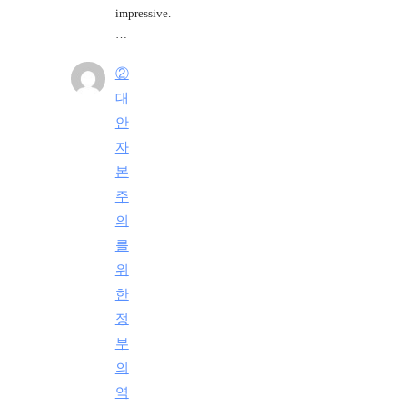
impressive.
…
②
대
안
자
본
주
의
를
위
한
정
부
의
역