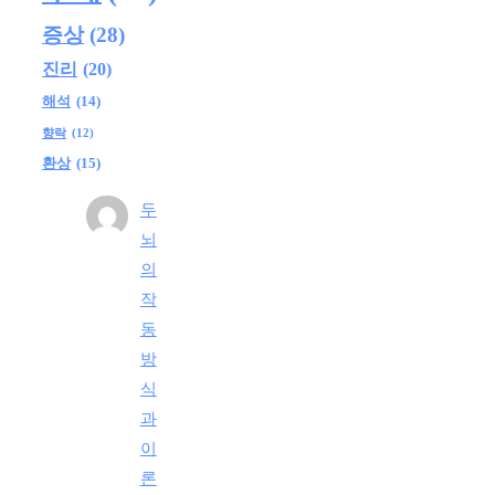
증상
(28)
진리
(20)
해석
(14)
향락
(12)
환상
(15)
두
뇌
의
작
동
방
식
과
이
론