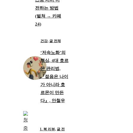
스팅 서버 이
전하는 방법
(벌쳐 → 카페
24)
건강
,
글 전체
‘저속노화’의
핵심, 4대 호르
몬 관리법,
『젊음은 나이
가 아니라 호
르몬이 만든
다』, 안철우
1. 북 리뷰
,
글 전