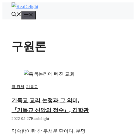
컨
텐
메
뉴
츠
로
건
구원론
너
뛰
기
글 전체
,
기독교
기독교 교리 논쟁과 그 의미,
『기독교 신앙의 정수』, 김학관
2022-05-27
Readelight
익숙함이란 참 무서운 단어다. 분명