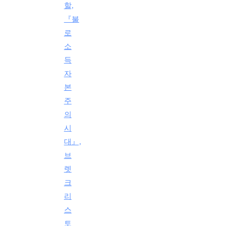
할,
『불
로
소
득
자
본
주
의
시
대』,
브
렛
크
리
스
토