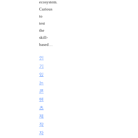
ecosystem.
Curious
to
test
the
skill-
based…
인
기
있
는
콘
텐
츠
제
작
자