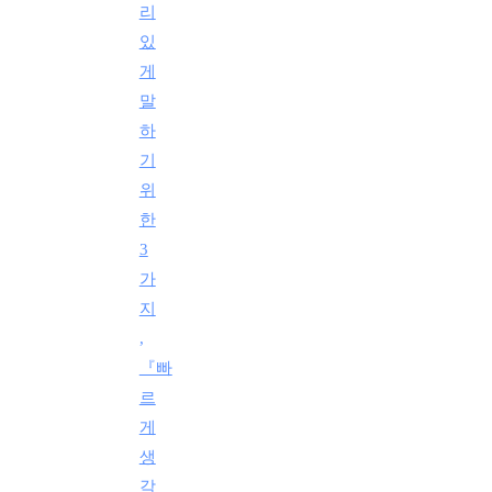
리
있
게
말
하
기
위
한
3
가
지
,
『빠
르
게
생
각