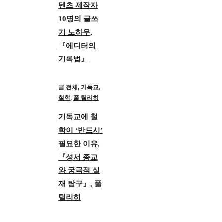
텐츠 제작자
10명의 글쓰
기 노하우,
『에디터의
기록법』
글 전체
,
기독교
,
철학
,
폴 틸리히
기독교에 철
학이 ‘반드시’
필요한 이유,
『성서 종교
와 궁극적 실
재 탐구』, 폴
틸리히