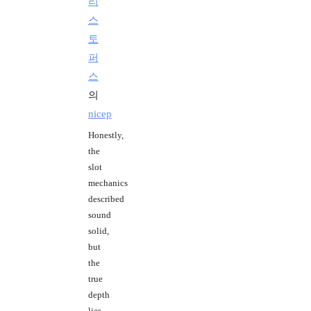
리
스
토
퍼
스
의
nicep
Honestly,
the
slot
mechanics
described
sound
solid,
but
the
true
depth
lies