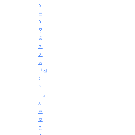
이
론
이
중
요
한
이
유,
『천
개
의
뇌』,
제
프
호
킨