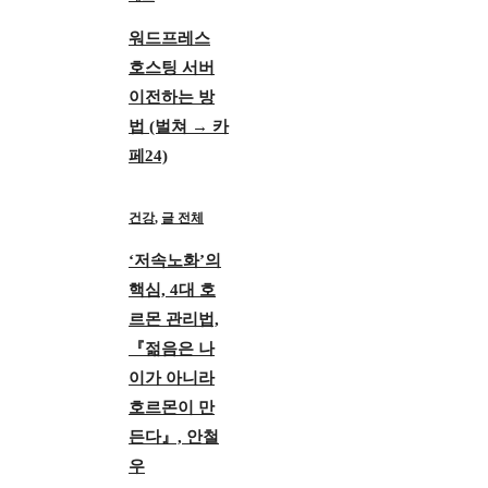
워드프레스
호스팅 서버
이전하는 방
법 (벌쳐 → 카
페24)
건강
,
글 전체
‘저속노화’의
핵심, 4대 호
르몬 관리법,
『젊음은 나
이가 아니라
호르몬이 만
든다』, 안철
우