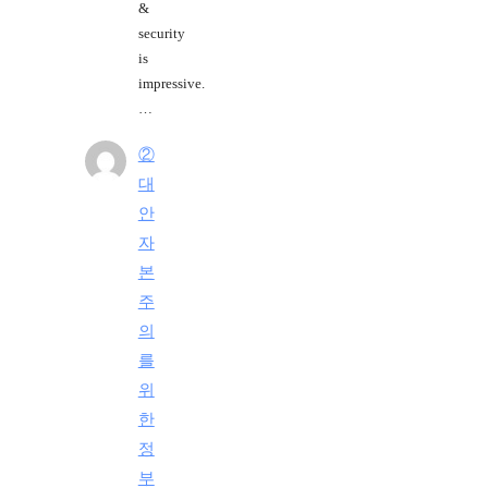
&
security
is
impressive.
…
②
대
안
자
본
주
의
를
위
한
정
부