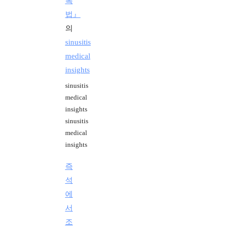
록
법』
의
sinusitis
medical
insights
sinusitis
medical
insights
sinusitis
medical
insights
즉
석
에
서
조