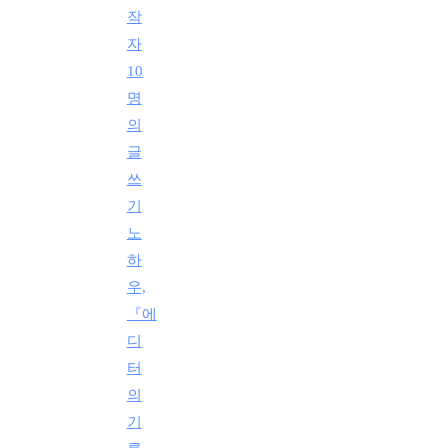
작
자
10
명
의
글
쓰
기
노
하
우,
『에
디
터
의
기