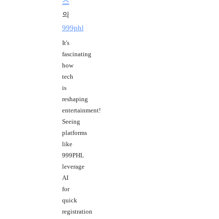
스
의
999phl
It's
fascinating
how
tech
is
reshaping
entertainment!
Seeing
platforms
like
999PHL
leverage
AI
for
quick
registration