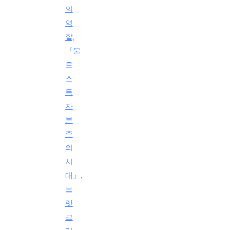
의
역
할,
『불
로
소
득
자
본
주
의
시
대』,
브
렛
크