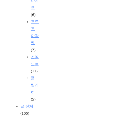
나지
오
(6)
조르
조
아감
벤
(2)
조엘
도르
(11)
폴
틸리
히
(5)
글 전체
(166)