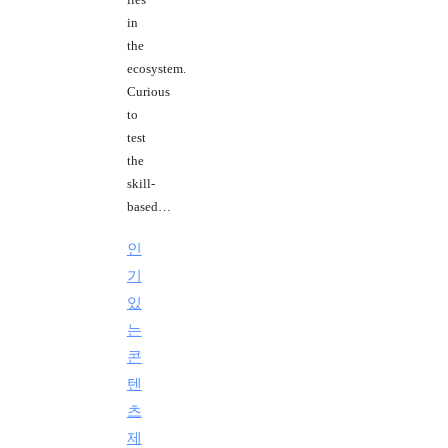
in
the
ecosystem.
Curious
to
test
the
skill-
based…
인
기
있
는
콘
텐
츠
제