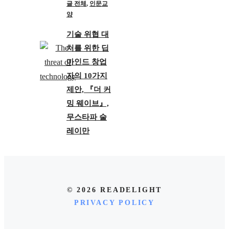
글 전체
,
인문교
양
기술 위협 대
처를 위한 딥
마인드 창업
자의 10가지
제안, 『더 커
밍 웨이브』,
무스타파 술
레이만
© 2026 READELIGHT
PRIVACY POLICY