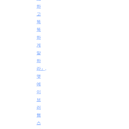
하
고
똑
똑
하
게
말
하
라』,
맷
에
이
브
러
햄
스