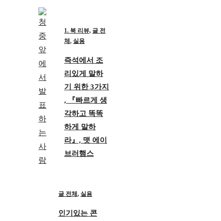
1. 북 리뷰
,
글 전
체
,
실용
즉석에서 조
리있게 말하
기 위한 3가지
, 『빠르게 생
각하고 똑똑
하게 말하
라』, 맷 에이
브러햄스
글 전체
,
실용
인기있는 콘