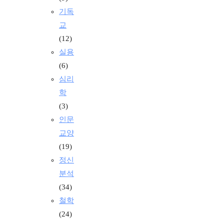
기독
교
(12)
실용
(6)
심리
학
(3)
인문
교양
(19)
정신
분석
(34)
철학
(24)