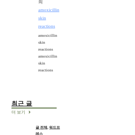
의
amoxicillin
skin
reactions
amoxicillin
skin
reactions
amoxicillin
skin
reactions
최근 글
더 보기
글 전체
,
워드프
레스