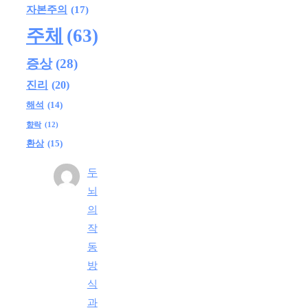
자본주의
(17)
주체
(63)
증상
(28)
진리
(20)
해석
(14)
향락
(12)
환상
(15)
두
뇌
의
작
동
방
식
과