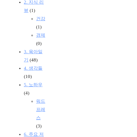
2. 지식 리
뷰
(1)
건강
(1)
경제
(0)
3. 육아일
기
(48)
4. 생각들
(10)
5. 노하우
(4)
워드
프레
스
(3)
6. 주요 저