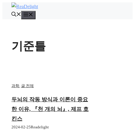
컨
텐
메
뉴
츠
로
건
기준틀
너
뛰
기
과학
,
글 전체
두뇌의 작동 방식과 이론이 중요
한 이유, 『천 개의 뇌』, 제프 호
킨스
2024-02-25
Readelight