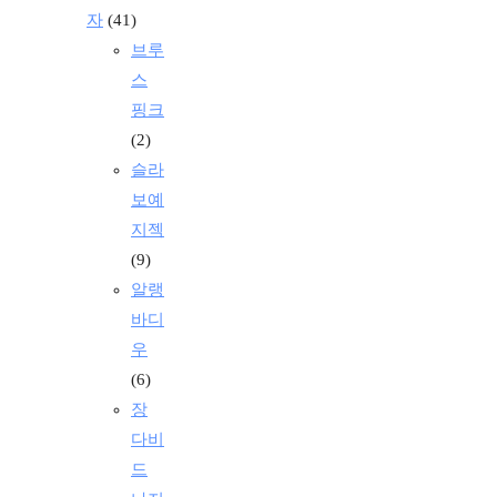
자
(41)
브루
스
핑크
(2)
슬라
보예
지젝
(9)
알랭
바디
우
(6)
장
다비
드