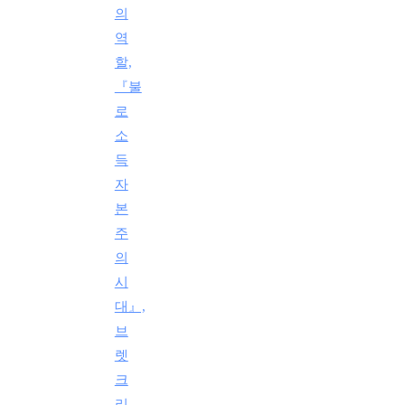
의
역
할,
『불
로
소
득
자
본
주
의
시
대』,
브
렛
크
리