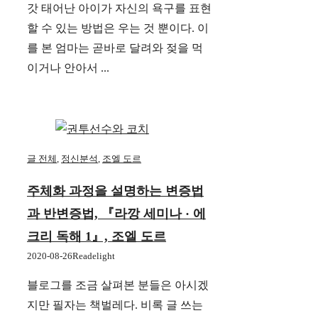
갓 태어난 아이가 자신의 욕구를 표현
할 수 있는 방법은 우는 것 뿐이다. 이
를 본 엄마는 곧바로 달려와 젖을 먹
이거나 안아서 ...
글 전체
,
정신분석
,
조엘 도르
주체화 과정을 설명하는 변증법
과 반변증법, 『라깡 세미나 · 에
크리 독해 1』, 조엘 도르
2020-08-26
Readelight
블로그를 조금 살펴본 분들은 아시겠
지만 필자는 책벌레다. 비록 글 쓰는