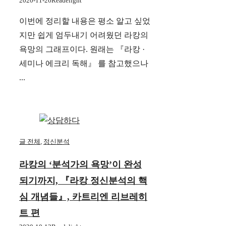
2020-11-26
Readelight
이번에 정리할 내용은 평소 알고 싶었
지만 쉽게 엄두내기 어려웠던 라캉의
욕망의 그래프이다. 원래는 『라캉 ·
세미나 에크리 독해』 를 참고했으나
...
글 전체
,
정신분석
라캉의 ‘분석가의 욕망’이 완성
되기까지, 『라캉 정신분석의 핵
심 개념들』, 카트리엔 리브레히
트 편