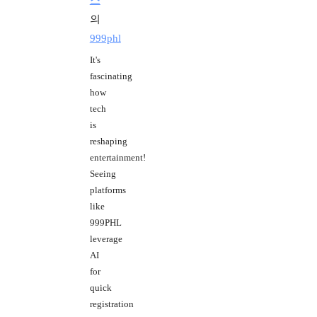
스
의
999phl
It's
fascinating
how
tech
is
reshaping
entertainment!
Seeing
platforms
like
999PHL
leverage
AI
for
quick
registration