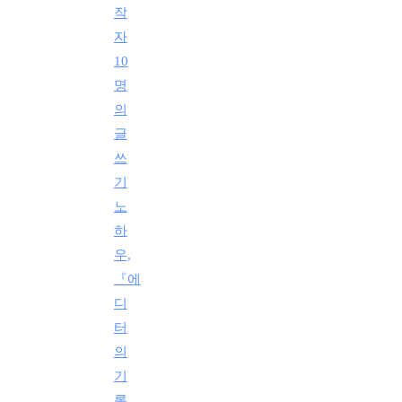
작
자
10
명
의
글
쓰
기
노
하
우,
『에
디
터
의
기
록