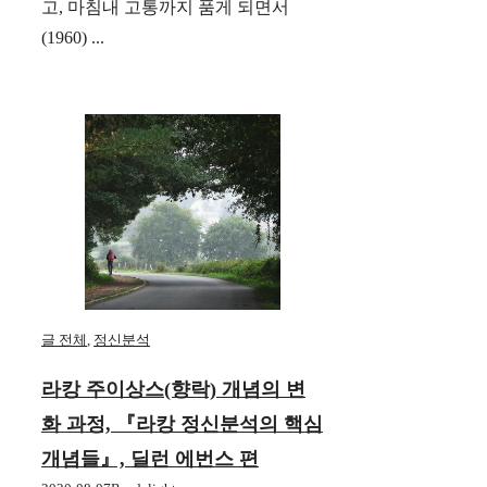
고, 마침내 고통까지 품게 되면서
(1960) ...
글 전체
,
정신분석
라캉 주이상스(향락) 개념의 변
화 과정, 『라캉 정신분석의 핵심
개념들』, 딜런 에번스 편