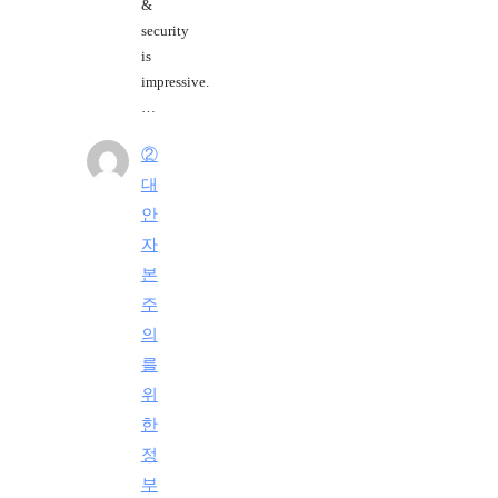
&
security
is
impressive.
…
②
대
안
자
본
주
의
를
위
한
정
부