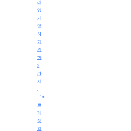
리
있
게
말
하
기
위
한
3
가
지
,
『빠
르
게
생
각