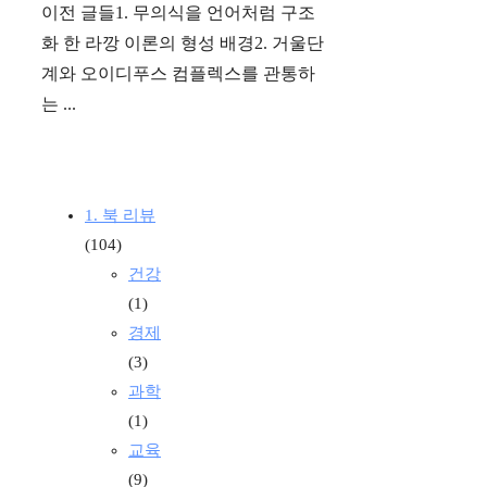
이전 글들1. 무의식을 언어처럼 구조
화 한 라깡 이론의 형성 배경2. 거울단
계와 오이디푸스 컴플렉스를 관통하
는 ...
1. 북 리뷰
(104)
건강
(1)
경제
(3)
과학
(1)
교육
(9)