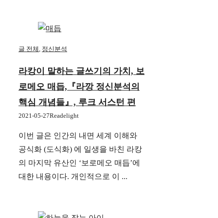
글 전체
,
정신분석
라캉이 말하는 글쓰기의 가치, 보
로메오 매듭,『라깡 정신분석의
핵심 개념들』, 루크 서스턴 편
2021-05-27
Readelight
이번 글은 인간의 내면 세계 이해와
공식화 (도식화) 에 일생을 바친 라캉
의 마지막 유산인 ‘보로메오 매듭’에
대한 내용이다. 개인적으로 이 ...