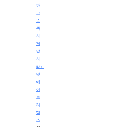
하
고
똑
똑
하
게
말
하
라』,
맷
에
이
브
러
햄
스