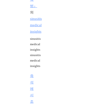
법』
의
sinusitis
medical
insights
sinusitis
medical
insights
sinusitis
medical
insights
즉
석
에
서
조