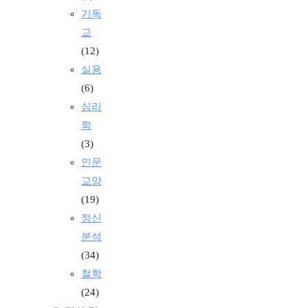
기독
교
(12)
실용
(6)
심리
학
(3)
인문
교양
(19)
정신
분석
(34)
철학
(24)