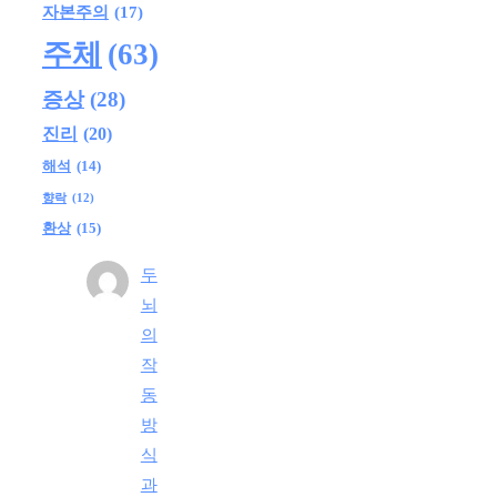
자본주의
(17)
주체
(63)
증상
(28)
진리
(20)
해석
(14)
향락
(12)
환상
(15)
두
뇌
의
작
동
방
식
과