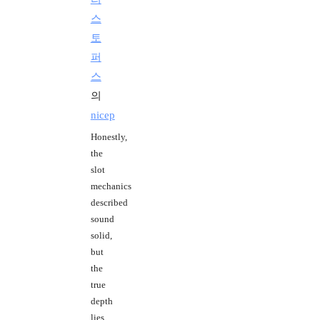
스
토
퍼
스
의
nicep
Honestly,
the
slot
mechanics
described
sound
solid,
but
the
true
depth
lies