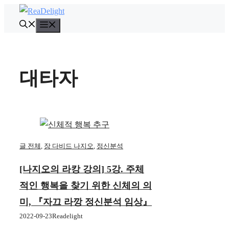
컨
텐
메
뉴
츠
로
건
대타자
너
뛰
기
글 전체
,
장 다비드 나지오
,
정신분석
[나지오의 라캉 강의] 5강. 주체
적인 행복을 찾기 위한 신체의 의
미, 『자끄 라깡 정신분석 임상』
2022-09-23
Readelight