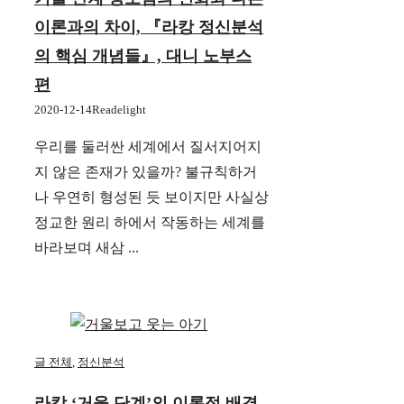
이론과의 차이, 『라캉 정신분석
의 핵심 개념들』, 대니 노부스
편
2020-12-14
Readelight
우리를 둘러싼 세계에서 질서지어지
지 않은 존재가 있을까? 불규칙하거
나 우연히 형성된 듯 보이지만 사실상
정교한 원리 하에서 작동하는 세계를
바라보며 새삼 ...
글 전체
,
정신분석
라캉 ‘거울 단계’의 이론적 배경,