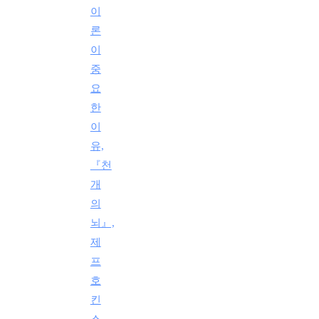
이
론
이
중
요
한
이
유,
『천
개
의
뇌』,
제
프
호
킨