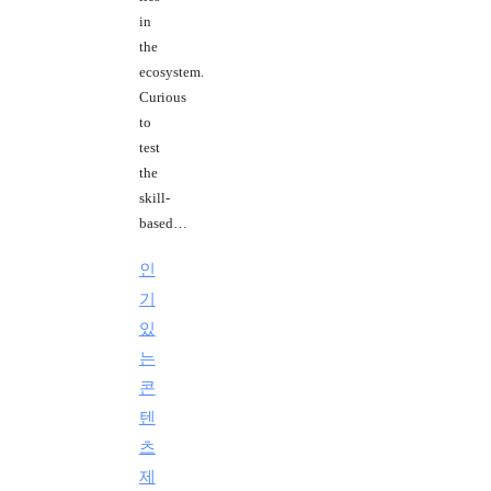
in
the
ecosystem.
Curious
to
test
the
skill-
based…
인
기
있
는
콘
텐
츠
제