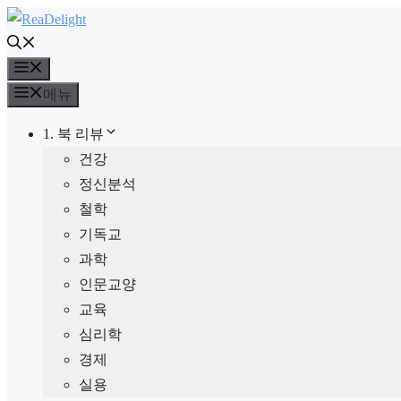
컨
텐
메
츠
뉴
로
메뉴
건
1. 북 리뷰
너
건강
뛰
정신분석
기
철학
기독교
과학
인문교양
교육
심리학
경제
실용