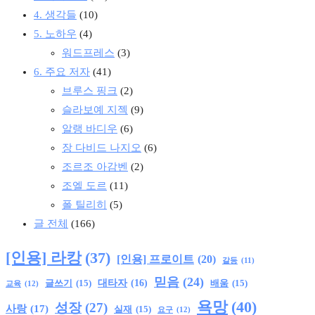
4. 생각들
(10)
5. 노하우
(4)
워드프레스
(3)
6. 주요 저자
(41)
브루스 핑크
(2)
슬라보예 지젝
(9)
알랭 바디우
(6)
장 다비드 나지오
(6)
조르조 아감벤
(2)
조엘 도르
(11)
폴 틸리히
(5)
글 전체
(166)
[인용] 라캉
(37)
[인용] 프로이트
(20)
갈등
(11)
믿음
(24)
글쓰기
(15)
대타자
(16)
배움
(15)
교육
(12)
욕망
(40)
성장
(27)
사랑
(17)
실재
(15)
요구
(12)