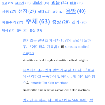
믿음
(24)
글쓰기
(15)
대타자
(16)
배움
(15)
교육
(12)
욕망
(40)
성장
(27)
사랑
(17)
실재
(15)
요구
(12)
주체
(63)
증상
(28)
진리
(20)
자본주의
(17)
환상
(15)
해석
(14)
향락
(12)
인기있는 콘텐츠 제작자 10명의 글쓰기 노하
우, 『에디터의 기록법』
의
sinusitis medical
insights
sinusitis medical insights sinusitis medical insights
즉석에서 조리있게 말하기 위한 3가지 , 『빠르
게 생각하고 똑똑하게 말하라』, 맷 에이브러햄
스
의
amoxicillin skin reactions
amoxicillin skin reactions amoxicillin skin reactions
망가진 몸 회복 (다이어트) 하는 ‘4주 루틴’, 박