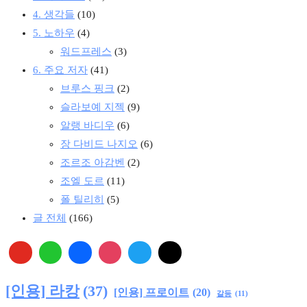
4. 생각들
(10)
5. 노하우
(4)
워드프레스
(3)
6. 주요 저자
(41)
브루스 핑크
(2)
슬라보예 지젝
(9)
알랭 바디우
(6)
장 다비드 나지오
(6)
조르조 아감벤
(2)
조엘 도르
(11)
폴 틸리히
(5)
글 전체
(166)
[인용] 라캉
(37)
[인용] 프로이트
(20)
갈등
(11)