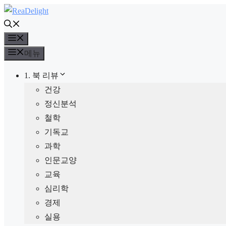
컨
텐
메
츠
뉴
로
메뉴
건
1. 북 리뷰
너
건강
뛰
정신분석
기
철학
기독교
과학
인문교양
교육
심리학
경제
실용