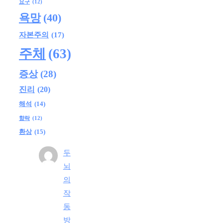
요구
(12)
욕망
(40)
자본주의
(17)
주체
(63)
증상
(28)
진리
(20)
해석
(14)
향락
(12)
환상
(15)
두
뇌
의
작
동
방