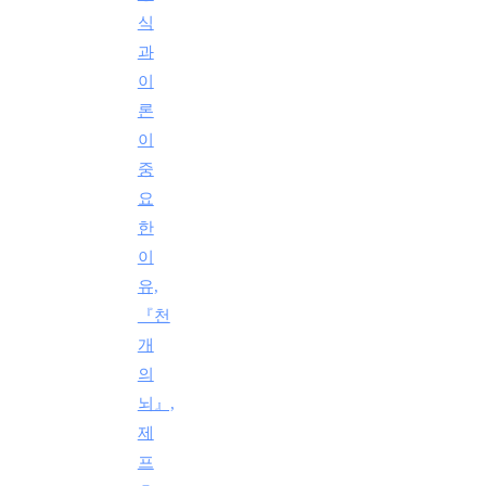
식
과
이
론
이
중
요
한
이
유,
『천
개
의
뇌』,
제
프