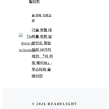
틸리히
글 전체
,
인문교
양
기술 위협 대
처를 위한 딥
마인드 창업
자의 10가지
제안, 『더 커
밍 웨이브』,
무스타파 술
레이만
© 2026 READELIGHT