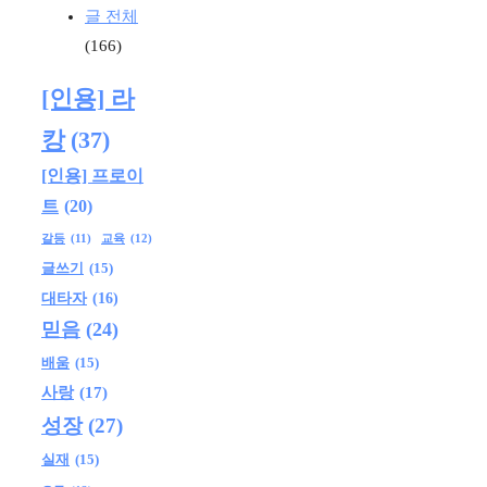
글 전체
(166)
[인용] 라
캉
(37)
[인용] 프로이
트
(20)
교육
(12)
갈등
(11)
글쓰기
(15)
대타자
(16)
믿음
(24)
배움
(15)
사랑
(17)
성장
(27)
실재
(15)