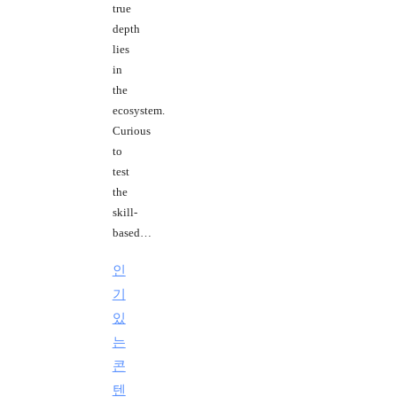
true
depth
lies
in
the
ecosystem.
Curious
to
test
the
skill-
based…
인
기
있
는
콘
텐