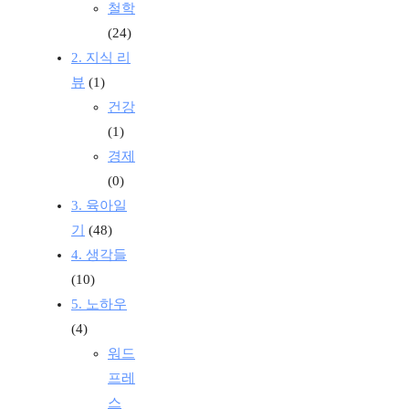
철학
(24)
2. 지식 리
뷰
(1)
건강
(1)
경제
(0)
3. 육아일
기
(48)
4. 생각들
(10)
5. 노하우
(4)
워드
프레
스