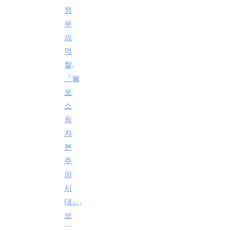
정
부
의
역
할,
『불
로
소
득
자
본
주
의
시
대』,
브