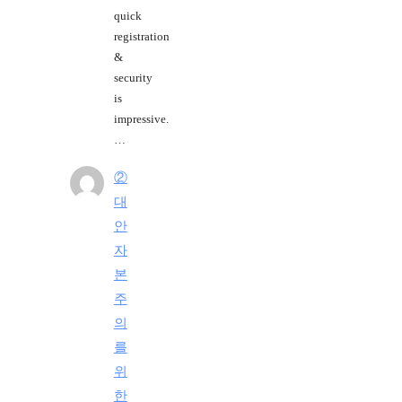
quick
registration
&
security
is
impressive.
…
②
대
안
자
본
주
의
를
위
한