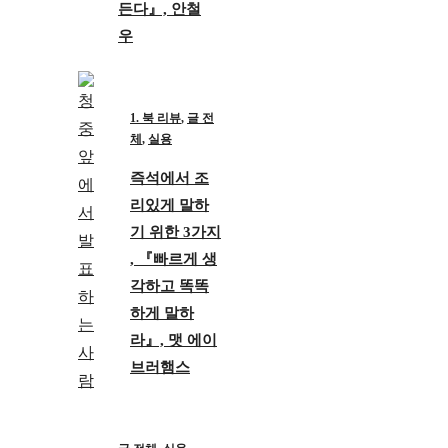
든다』, 안철
우
1. 북 리뷰
,
글 전
체
,
실용
즉석에서 조
리있게 말하
기 위한 3가지
, 『빠르게 생
각하고 똑똑
하게 말하
라』, 맷 에이
브러햄스