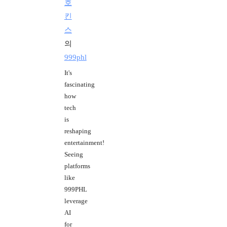
호
킨
스
의
999phl
It's
fascinating
how
tech
is
reshaping
entertainment!
Seeing
platforms
like
999PHL
leverage
AI
for