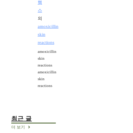
햄
스
의
amoxicillin
skin
reactions
amoxicillin
skin
reactions
amoxicillin
skin
reactions
최근 글
더 보기