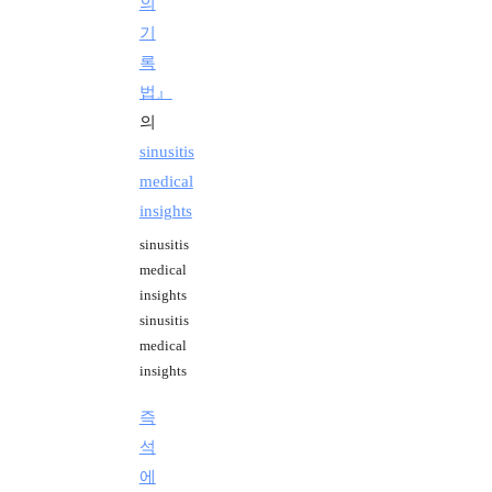
의
기
록
법』
의
sinusitis
medical
insights
sinusitis
medical
insights
sinusitis
medical
insights
즉
석
에