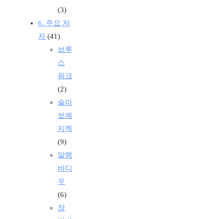
(3)
6. 주요 저
자
(41)
브루
스
핑크
(2)
슬라
보예
지젝
(9)
알랭
바디
우
(6)
장