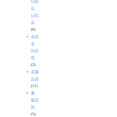
다비
드
나지
오
(6)
조르
조
아감
벤
(2)
조엘
도르
(11)
폴
틸리
히
(5)