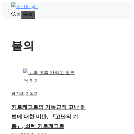
컨
텐
메
뉴
츠
로
건
불의
너
뛰
기
글 전체
,
기독교
키르케고르의 기독교적 고난 해
법에 대한 비판, 『고난의 기
쁨』, 쇠렌 키르케고르