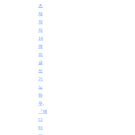
츠
제
작
자
10
명
의
글
쓰
기
노
하
우,
『에
디
터