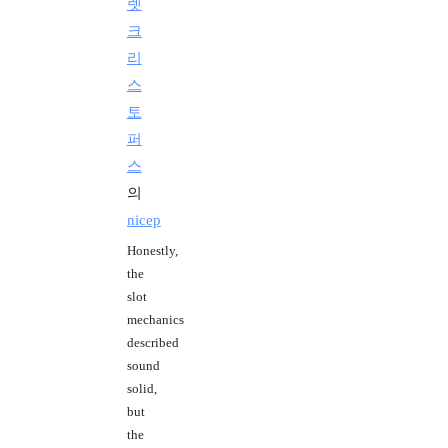
렛
크
리
스
토
퍼
스
의
nicep
Honestly,
the
slot
mechanics
described
sound
solid,
but
the