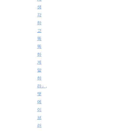
생
각
하
고
똑
똑
하
게
말
하
라』,
맷
에
이
브
러