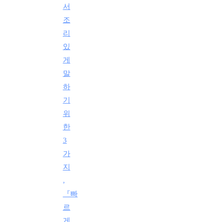
서
조
리
있
게
말
하
기
위
한
3
가
지
,
『빠
르
게