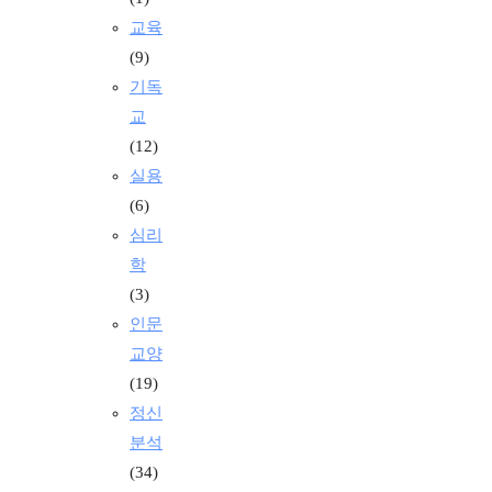
교육
(9)
기독
교
(12)
실용
(6)
심리
학
(3)
인문
교양
(19)
정신
분석
(34)