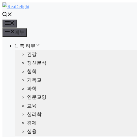
컨
텐
메
츠
뉴
로
메뉴
건
1. 북 리뷰
너
건강
뛰
정신분석
기
철학
기독교
과학
인문교양
교육
심리학
경제
실용