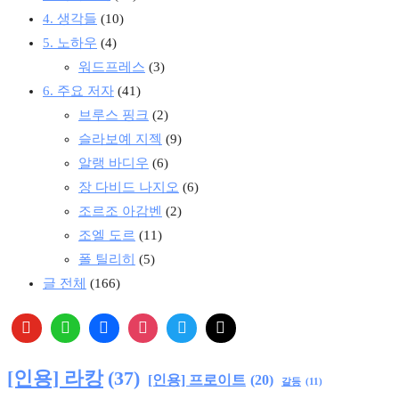
4. 생각들
(10)
5. 노하우
(4)
워드프레스
(3)
6. 주요 저자
(41)
브루스 핑크
(2)
슬라보예 지젝
(9)
알랭 바디우
(6)
장 다비드 나지오
(6)
조르조 아감벤
(2)
조엘 도르
(11)
폴 틸리히
(5)
글 전체
(166)
[인용] 라캉
(37)
[인용] 프로이트
(20)
갈등
(11)