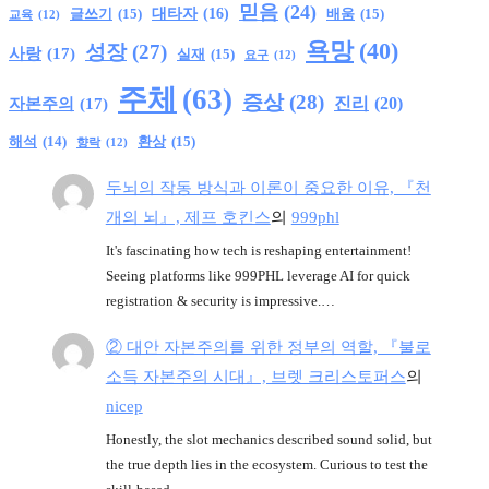
믿음
(24)
글쓰기
(15)
대타자
(16)
배움
(15)
교육
(12)
욕망
(40)
성장
(27)
사랑
(17)
실재
(15)
요구
(12)
주체
(63)
증상
(28)
진리
(20)
자본주의
(17)
환상
(15)
해석
(14)
향락
(12)
두뇌의 작동 방식과 이론이 중요한 이유, 『천
개의 뇌』, 제프 호킨스
의
999phl
It's fascinating how tech is reshaping entertainment!
Seeing platforms like 999PHL leverage AI for quick
registration & security is impressive.…
② 대안 자본주의를 위한 정부의 역할, 『불로
소득 자본주의 시대』, 브렛 크리스토퍼스
의
nicep
Honestly, the slot mechanics described sound solid, but
the true depth lies in the ecosystem. Curious to test the