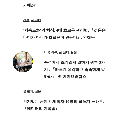
카페24)
건강
,
글 전체
‘저속노화’의 핵심, 4대 호르몬 관리법, 『젊음은
나이가 아니라 호르몬이 만든다』, 안철우
1. 북 리뷰
,
글 전체
,
실용
즉석에서 조리있게 말하기 위한 3가
지 , 『빠르게 생각하고 똑똑하게 말
하라』, 맷 에이브러햄스
글 전체
,
실용
인기있는 콘텐츠 제작자 10명의 글쓰기 노하우,
『에디터의 기록법』