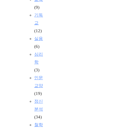
(9)
기독
교
(12)
실용
(6)
심리
학
(3)
인문
교양
(19)
정신
분석
(34)
철학