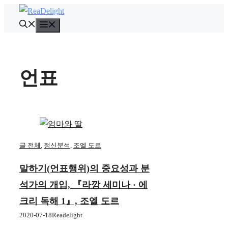
컨
텐
메
뉴
츠
로
건
언표
너
뛰
기
글 전체
,
정신분석
,
조엘 도르
말하기(언표행위)의 중요성과 분
석가의 개입, 『라깡 세미나 · 에
크리 독해 1』, 조엘 도르
2020-07-18
Readelight