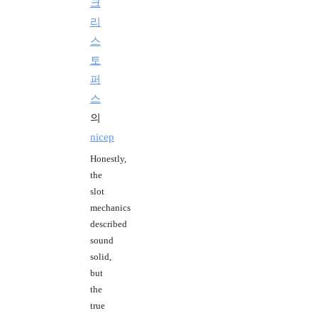
크
리
스
토
퍼
스
의
nicep
Honestly,
the
slot
mechanics
described
sound
solid,
but
the
true