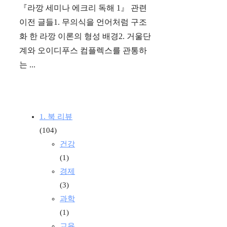
『라깡 세미나 에크리 독해 1』 관련
이전 글들1. 무의식을 언어처럼 구조
화 한 라깡 이론의 형성 배경2. 거울단
계와 오이디푸스 컴플렉스를 관통하
는 ...
1. 북 리뷰
(104)
건강
(1)
경제
(3)
과학
(1)
교육