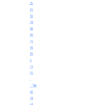
조
리
있
게
말
하
기
위
한
3
가
지
,
『빠
르
게
생