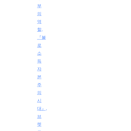
부
의
역
할,
『불
로
소
득
자
본
주
의
시
대』,
브
렛