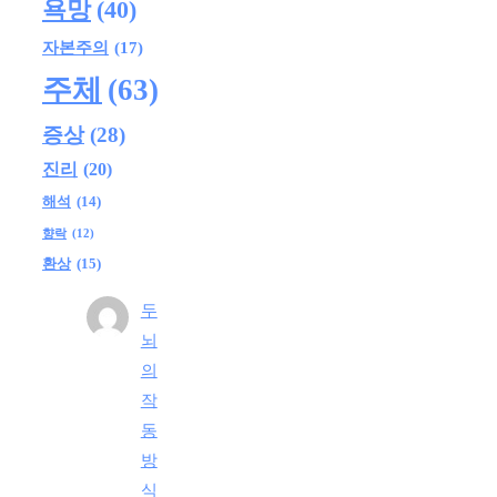
욕망
(40)
자본주의
(17)
주체
(63)
증상
(28)
진리
(20)
해석
(14)
향락
(12)
환상
(15)
두
뇌
의
작
동
방
식