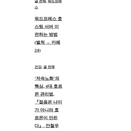
글 전체
,
워드프레
스
워드프레스 호
스팅 서버 이
전하는 방법
(벌쳐 → 카페
24)
건강
,
글 전체
‘저속노화’의
핵심, 4대 호르
몬 관리법,
『젊음은 나이
가 아니라 호
르몬이 만든
다』, 안철우