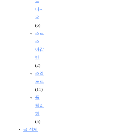
드
나지
오
(6)
조르
조
아감
벤
(2)
조엘
도르
(11)
폴
틸리
히
(5)
글 전체