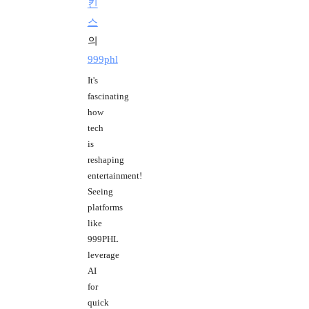
킨
스
의
999phl
It's
fascinating
how
tech
is
reshaping
entertainment!
Seeing
platforms
like
999PHL
leverage
AI
for
quick