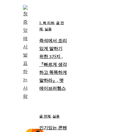
1. 북 리뷰
,
글 전
체
,
실용
즉석에서 조리
있게 말하기
위한 3가지 ,
『빠르게 생각
하고 똑똑하게
말하라』, 맷
에이브러햄스
글 전체
,
실용
인기있는 콘텐