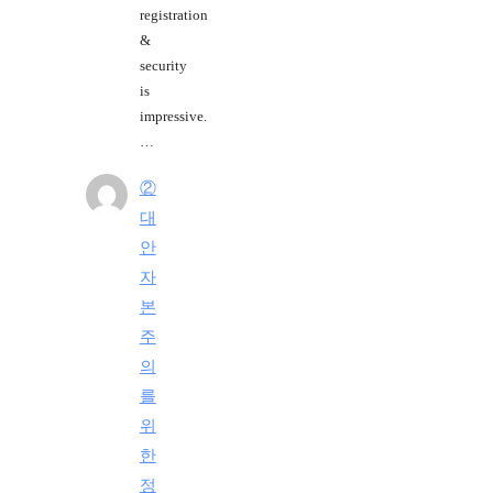
registration
&
security
is
impressive.
…
②
대
안
자
본
주
의
를
위
한
정