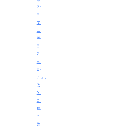
각
하
고
똑
똑
하
게
말
하
라』,
맷
에
이
브
러
햄