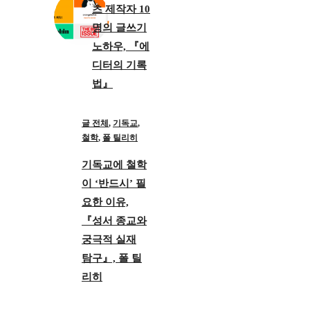
츠 제작자 10
명의 글쓰기
노하우, 『에
디터의 기록
법』
글 전체
,
기독교
,
철학
,
폴 틸리히
기독교에 철학
이 ‘반드시’ 필
요한 이유,
『성서 종교와
궁극적 실재
탐구』, 폴 틸
리히