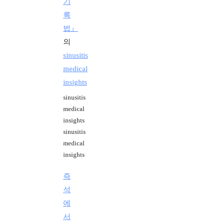
기
록
법』
의
sinusitis
medical
insights
sinusitis
medical
insights
sinusitis
medical
insights
즉
석
에
서