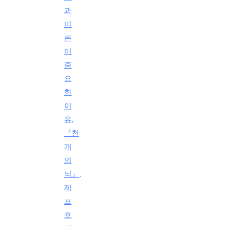
과
이
론
이
중
요
한
이
유,
『천
개
의
뇌』,
제
프
호