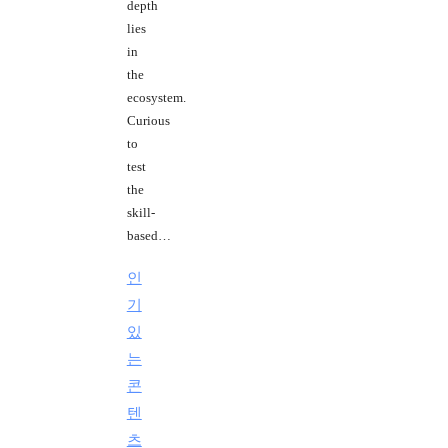
depth
lies
in
the
ecosystem.
Curious
to
test
the
skill-
based…
인
기
있
는
콘
텐
츠