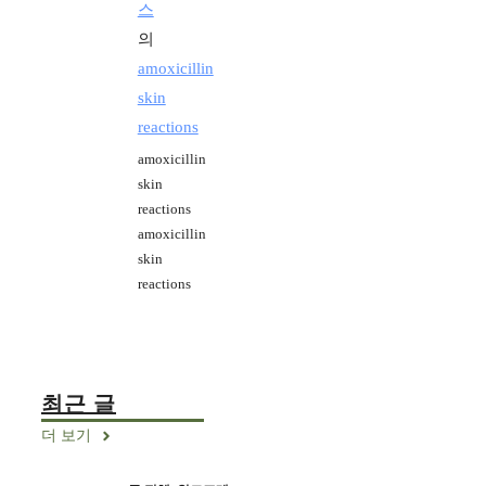
스
의
amoxicillin
skin
reactions
amoxicillin
skin
reactions
amoxicillin
skin
reactions
최근 글
더 보기