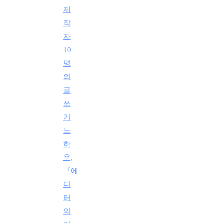
제
작
자
10
명
의
글
쓰
기
노
하
우,
『에
디
터
의