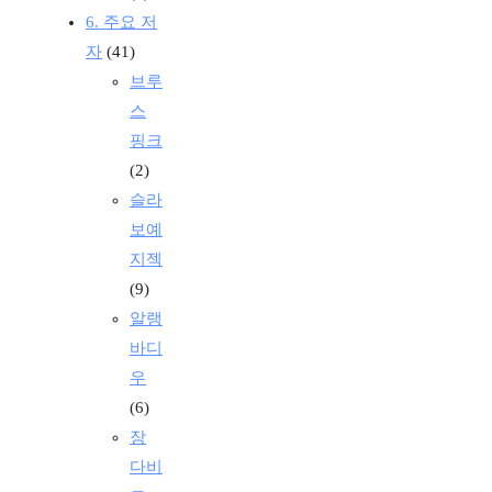
6. 주요 저
자
(41)
브루
스
핑크
(2)
슬라
보예
지젝
(9)
알랭
바디
우
(6)
장
다비