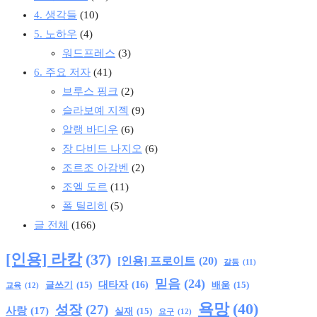
4. 생각들
(10)
5. 노하우
(4)
워드프레스
(3)
6. 주요 저자
(41)
브루스 핑크
(2)
슬라보예 지젝
(9)
알랭 바디우
(6)
장 다비드 나지오
(6)
조르조 아감벤
(2)
조엘 도르
(11)
폴 틸리히
(5)
글 전체
(166)
[인용] 라캉
(37)
[인용] 프로이트
(20)
갈등
(11)
믿음
(24)
글쓰기
(15)
대타자
(16)
배움
(15)
교육
(12)
욕망
(40)
성장
(27)
사랑
(17)
실재
(15)
요구
(12)