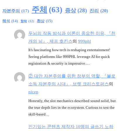
주체
(63)
증상
(28)
진리
(20)
자본주의
(17)
환상
(15)
해석
(14)
향락
(12)
두뇌의 작동 방식과 이론이 중요한 이유, 『천
개의 뇌』, 제프 호킨스
의
999phl
It's fascinating how tech is reshaping entertainment!
Seeing platforms like 999PHL leverage AI for quick
registration & security is impressive.…
② 대안 자본주의를 위한 정부의 역할, 『불로
소득 자본주의 시대』, 브렛 크리스토퍼스
의
nicep
Honestly, the slot mechanics described sound solid, but
the true depth lies in the ecosystem. Curious to test the
skill-based…
인기있는 콘텐츠 제작자 10명의 글쓰기 노하