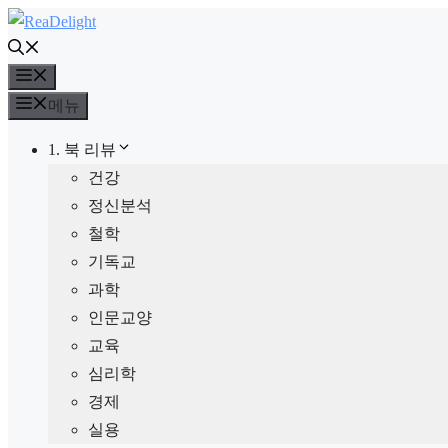
컨
텐
메
츠
뉴
로
메뉴
건
1. 북 리뷰
너
건강
뛰
정신분석
기
철학
기독교
과학
인문교양
교육
심리학
경제
실용