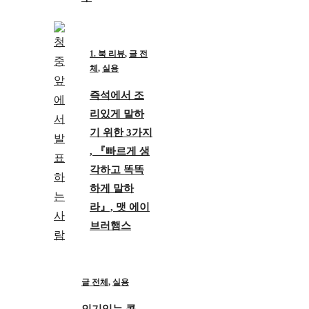
1. 북 리뷰
,
글 전
체
,
실용
즉석에서 조
리있게 말하
기 위한 3가지
, 『빠르게 생
각하고 똑똑
하게 말하
라』, 맷 에이
브러햄스
글 전체
,
실용
인기있는 콘