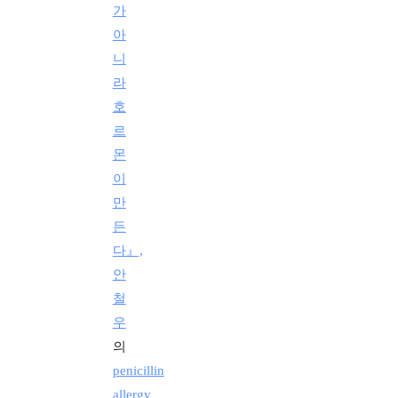
가
아
니
라
호
르
몬
이
만
든
다』,
안
철
우
의
penicillin
allergy