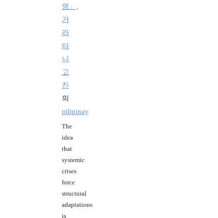
명」,
가
라
타
니
고
진
의
pilipinay
The
idea
that
systemic
crises
force
structural
adaptations
is