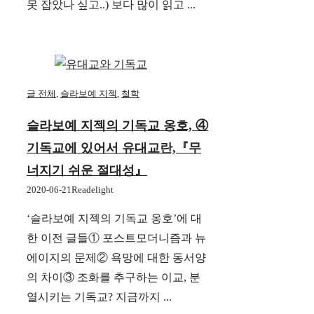
못 잡았나 싶고..) 보다 많이 읽고 ...
글 전체
,
슬라보예 지젝
,
철학
슬라보예 지젝의 기독교 옹호, ④
기독교에 있어서 유대교란,『무
너지기 쉬운 절대성』
2020-06-21
Readelight
‘슬라보예 지젝의 기독교 옹호’에 대
한 이전 글들① 포스트모더니즘과 뉴
에이지의 문제② 욕망에 대한 동서양
의 차이③ 조화를 추구하는 이교, 분
열시키는 기독교? 지금까지 ...