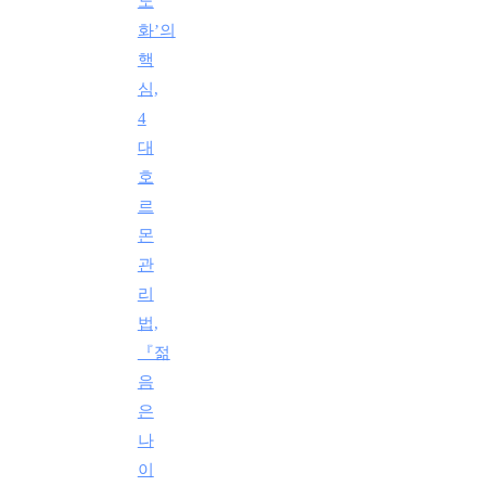
노
화’의
핵
심,
4
대
호
르
몬
관
리
법,
『젊
음
은
나
이