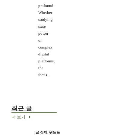
profound.
Whether
studying
state
power
or
complex
digital
platforms,
the
focus…
최근 글
더 보기
글 전체
,
워드프