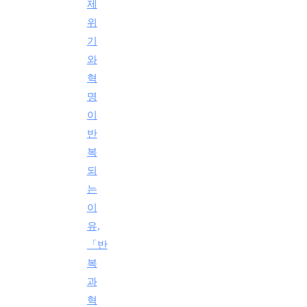
제
위
기
와
혁
명
이
반
복
되
는
이
유,
「반
복
과
혁