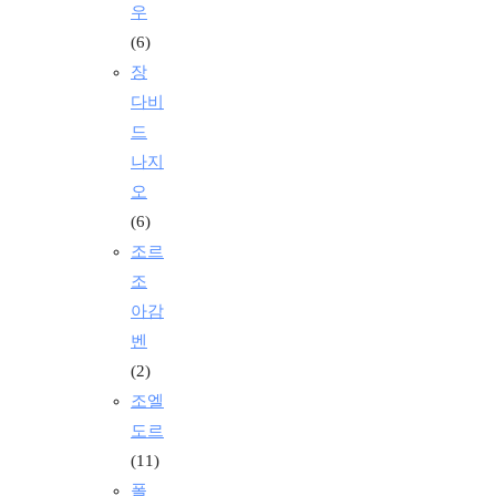
우
(6)
장
다비
드
나지
오
(6)
조르
조
아감
벤
(2)
조엘
도르
(11)
폴