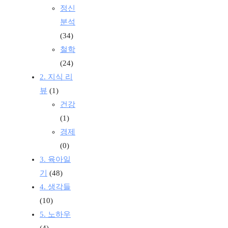
정신
분석
(34)
철학
(24)
2. 지식 리
뷰
(1)
건강
(1)
경제
(0)
3. 육아일
기
(48)
4. 생각들
(10)
5. 노하우
(4)