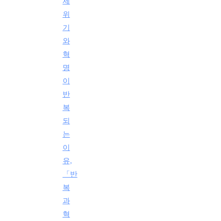
제
위
기
와
혁
명
이
반
복
되
는
이
유,
「반
복
과
혁