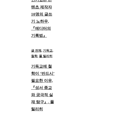
텐츠 제작자
10명의 글쓰
기 노하우,
『에디터의
기록법』
글 전체
,
기독교
,
철학
,
폴 틸리히
기독교에 철
학이 ‘반드시’
필요한 이유,
『성서 종교
와 궁극적 실
재 탐구』, 폴
틸리히