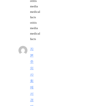
otitis
media
medical
facts
otitis
media
medical
facts
자
본
주
의
사
회
에
서
경