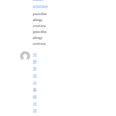
overview
penicillin
allergy
overview
penicillin
allergy
overview
자
본
주
의
사
회
에
서
경