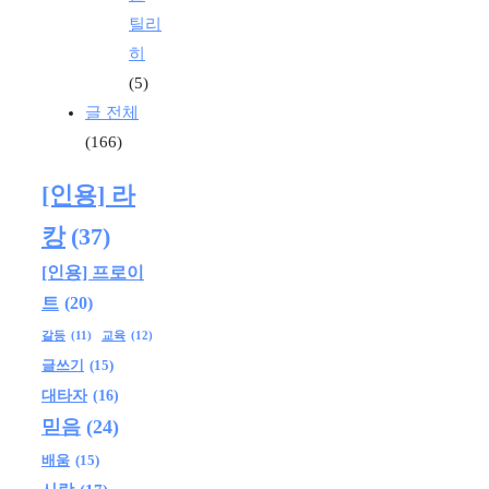
틸리
히
(5)
글 전체
(166)
[인용] 라
캉
(37)
[인용] 프로이
트
(20)
교육
(12)
갈등
(11)
글쓰기
(15)
대타자
(16)
믿음
(24)
배움
(15)