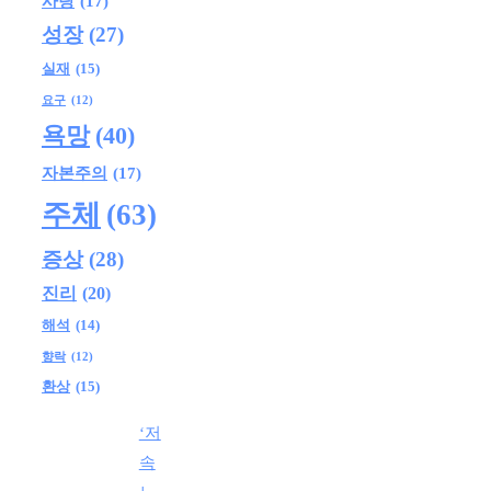
사랑
(17)
성장
(27)
실재
(15)
요구
(12)
욕망
(40)
자본주의
(17)
주체
(63)
증상
(28)
진리
(20)
해석
(14)
향락
(12)
환상
(15)
‘저
속