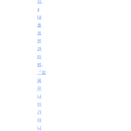
심,
4
대
호
르
몬
관
리
법,
『젊
음
은
나
이
가
아
니