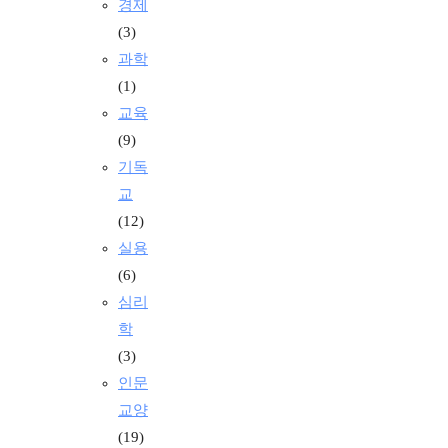
경제
(3)
과학
(1)
교육
(9)
기독
교
(12)
실용
(6)
심리
학
(3)
인문
교양
(19)