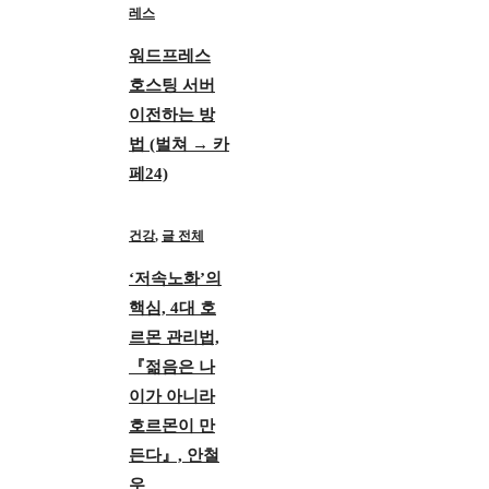
레스
워드프레스
호스팅 서버
이전하는 방
법 (벌쳐 → 카
페24)
건강
,
글 전체
‘저속노화’의
핵심, 4대 호
르몬 관리법,
『젊음은 나
이가 아니라
호르몬이 만
든다』, 안철
우