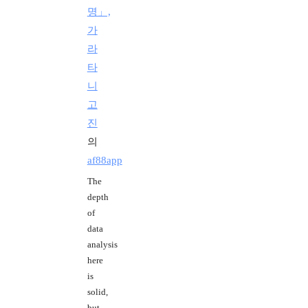
명」,
가
라
타
니
고
진
의
af88app
The
depth
of
data
analysis
here
is
solid,
but