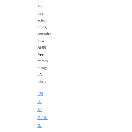
for
live
action
vibes,
consider
how
AF88
App
frames
things-
it’s
like…
‘저
속
노
화’의
핵