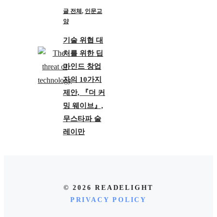
글 전체
,
인문교
양
기술 위협 대
처를 위한 딥
마인드 창업
자의 10가지
제안, 『더 커
밍 웨이브』,
무스타파 술
레이만
© 2026 READELIGHT
PRIVACY POLICY