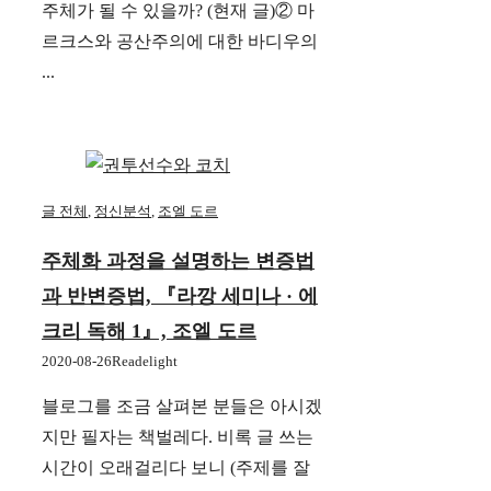
주체가 될 수 있을까? (현재 글)② 마
르크스와 공산주의에 대한 바디우의
...
글 전체
,
정신분석
,
조엘 도르
주체화 과정을 설명하는 변증법
과 반변증법, 『라깡 세미나 · 에
크리 독해 1』, 조엘 도르
2020-08-26
Readelight
블로그를 조금 살펴본 분들은 아시겠
지만 필자는 책벌레다. 비록 글 쓰는
시간이 오래걸리다 보니 (주제를 잘