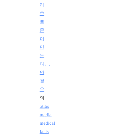
라
호
르
몬
이
만
든
다』,
안
철
우
의
otitis
media
medical
facts