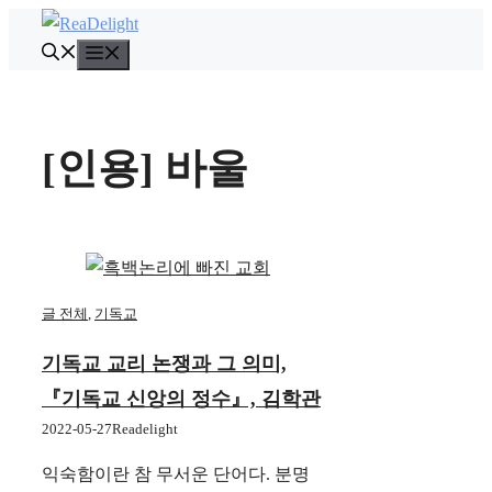
컨
텐
메
뉴
츠
로
건
[인용] 바울
너
뛰
기
글 전체
,
기독교
기독교 교리 논쟁과 그 의미,
『기독교 신앙의 정수』, 김학관
2022-05-27
Readelight
익숙함이란 참 무서운 단어다. 분명