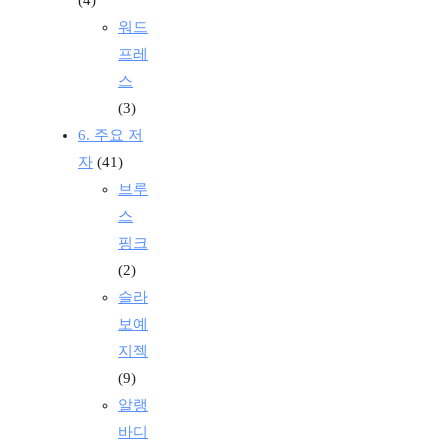
워드
프레
스
(3)
6. 주요 저
자
(41)
브루
스
핑크
(2)
슬라
보예
지젝
(9)
알랭
바디