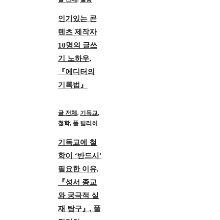
인기있는 콘
텐츠 제작자
10명의 글쓰
기 노하우,
『에디터의
기록법』
글 전체
,
기독교
,
철학
,
폴 틸리히
기독교에 철
학이 ‘반드시’
필요한 이유,
『성서 종교
와 궁극적 실
재 탐구』, 폴