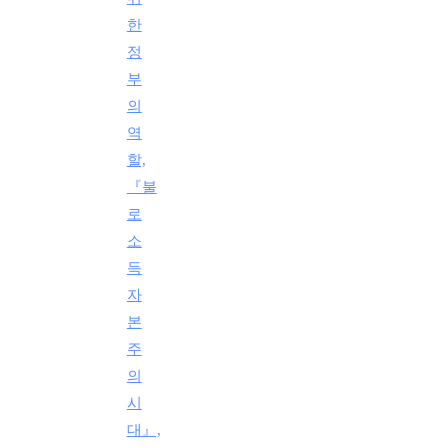
한
정
부
의
역
할,
『불
로
소
득
자
본
주
의
시
대』,