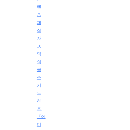
텐
츠
제
작
자
10
명
의
글
쓰
기
노
하
우,
『에
디