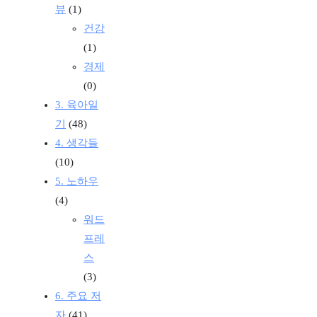
뷰
(1)
건강
(1)
경제
(0)
3. 육아일
기
(48)
4. 생각들
(10)
5. 노하우
(4)
워드
프레
스
(3)
6. 주요 저
자
(41)