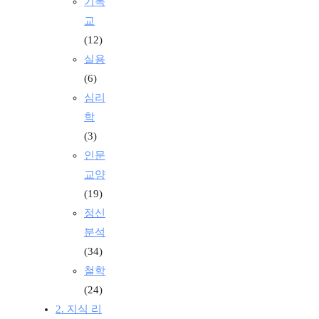
기독
교
(12)
실용
(6)
심리
학
(3)
인문
교양
(19)
정신
분석
(34)
철학
(24)
2. 지식 리