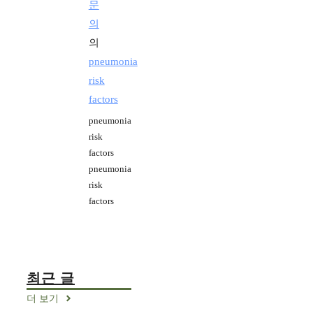
문
의
의
pneumonia
risk
factors
pneumonia
risk
factors
pneumonia
risk
factors
최근 글
더 보기