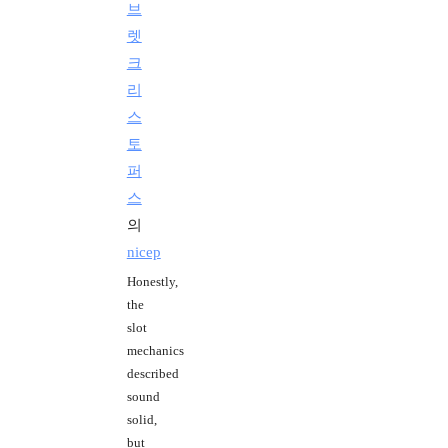
브
렛
크
리
스
토
퍼
스
의
nicep
Honestly,
the
slot
mechanics
described
sound
solid,
but