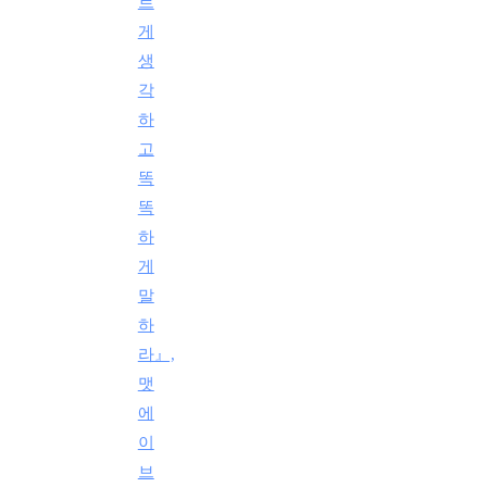
르
게
생
각
하
고
똑
똑
하
게
말
하
라』,
맷
에
이
브