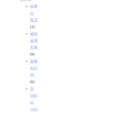
브루
스
핑크
(2)
슬라
보예
지젝
(9)
알랭
바디
우
(6)
장
다비
드
나지