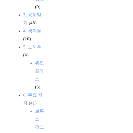
(0)
3. 육아일
기
(48)
4. 생각들
(10)
5. 노하우
(4)
워드
프레
스
(3)
6. 주요 저
자
(41)
브루
스
핑크