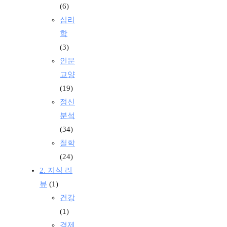
(6)
심리
학
(3)
인문
교양
(19)
정신
분석
(34)
철학
(24)
2. 지식 리
뷰
(1)
건강
(1)
경제