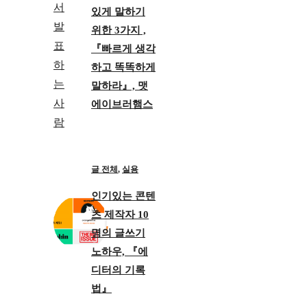
있게 말하기
위한 3가지 ,
『빠르게 생각
하고 똑똑하게
말하라』, 맷
에이브러햄스
글 전체
,
실용
인기있는 콘텐
츠 제작자 10
명의 글쓰기
노하우, 『에
디터의 기록
법』