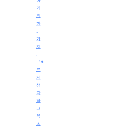
하
기
위
한
3
가
지
,
『빠
르
게
생
각
하
고
똑
똑