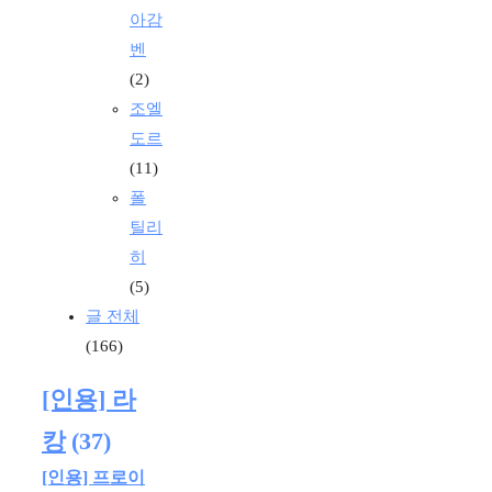
아감
벤
(2)
조엘
도르
(11)
폴
틸리
히
(5)
글 전체
(166)
[인용] 라
캉
(37)
[인용] 프로이