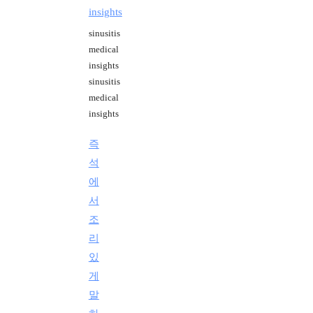
insights
sinusitis
medical
insights
sinusitis
medical
insights
즉
석
에
서
조
리
있
게
말