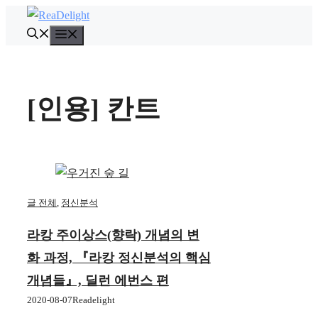
컨
텐
메
뉴
츠
로
건
[인용] 칸트
너
뛰
기
글 전체
,
정신분석
라캉 주이상스(향락) 개념의 변
화 과정, 『라캉 정신분석의 핵심
개념들』, 딜런 에번스 편
2020-08-07
Readelight