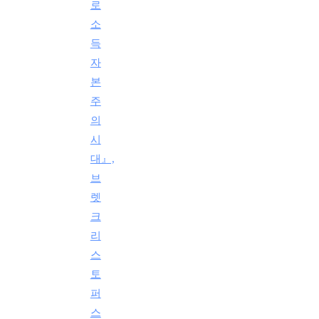
로
소
득
자
본
주
의
시
대』,
브
렛
크
리
스
토
퍼
스