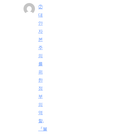
②
대
안
자
본
주
의
를
위
한
정
부
의
역
할,
『불