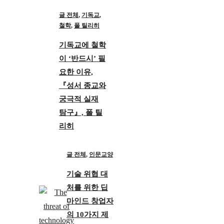
글 전체
,
기독교
,
철학
,
폴 틸리히
기독교에 철학
이 ‘반드시’ 필
요한 이유,
『성서 종교와
궁극적 실재
탐구』, 폴 틸
리히
글 전체
,
인문교양
기술 위협 대
처를 위한 딥
마인드 창업자
의 10가지 제