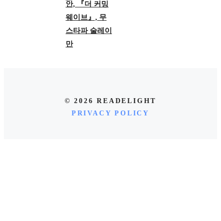
안, 『더 커밍
웨이브』, 무
스타파 술레이
만
© 2026 READELIGHT
PRIVACY POLICY