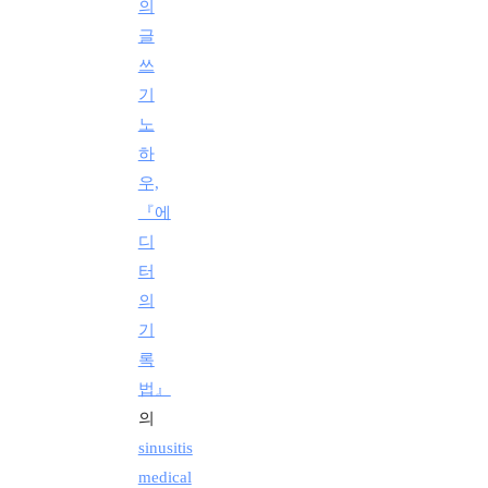
의
글
쓰
기
노
하
우,
『에
디
터
의
기
록
법』
의
sinusitis
medical