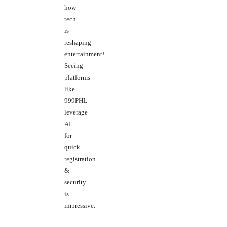
how
tech
is
reshaping
entertainment!
Seeing
platforms
like
999PHL
leverage
AI
for
quick
registration
&
security
is
impressive.
…