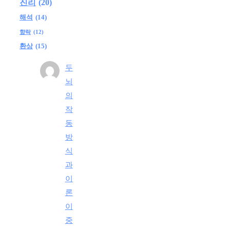
진리
(20)
해석
(14)
향락
(12)
환상
(15)
두
뇌
의
작
동
방
식
과
이
론
이
중