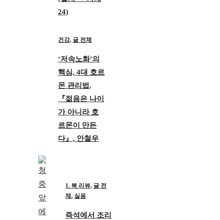
24)
건강
,
글 전체
‘저속노화’의
핵심, 4대 호르
몬 관리법,
『젊음은 나이
가 아니라 호
르몬이 만든
다』, 안철우
1. 북 리뷰
,
글 전
체
,
실용
즉석에서 조리