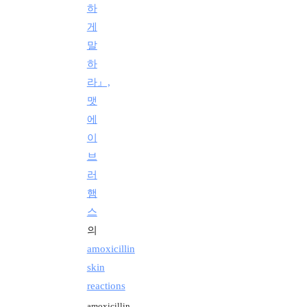
하
게
말
하
라』,
맷
에
이
브
러
햄
스
의
amoxicillin
skin
reactions
amoxicillin