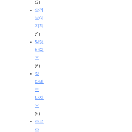
(2)
슬라
보예
지젝
(9)
알랭
바디
우
(6)
장
다비
드
나지
오
(6)
조르
조