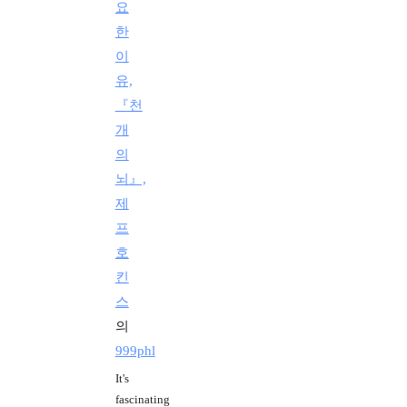
요
한
이
유,
『천
개
의
뇌』,
제
프
호
킨
스
의
999phl
It's
fascinating