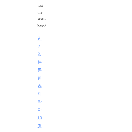
test
the
skill-
based…
인
기
있
는
콘
텐
츠
제
작
자
10
명