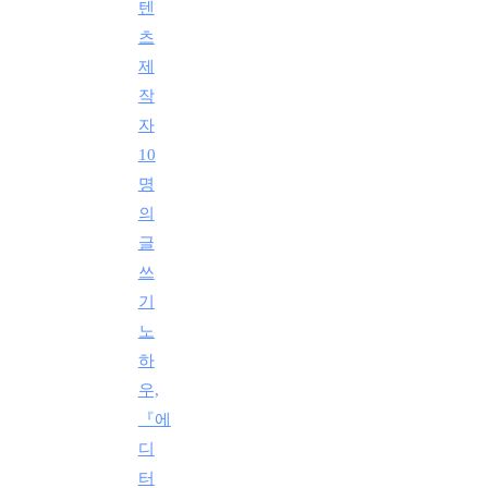
텐
츠
제
작
자
10
명
의
글
쓰
기
노
하
우,
『에
디
터