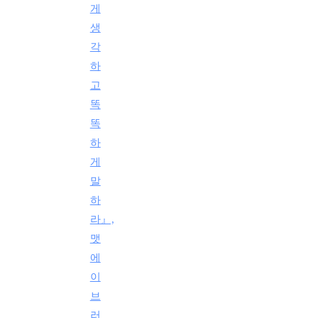
게
생
각
하
고
똑
똑
하
게
말
하
라』,
맷
에
이
브
러