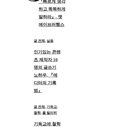
『빠르게 생각
하고 똑똑하게
말하라』, 맷
에이브러햄스
글 전체
,
실용
인기있는 콘텐
츠 제작자 10
명의 글쓰기
노하우, 『에
디터의 기록
법』
글 전체
,
기독교
,
철학
,
폴 틸리히
기독교에 철학