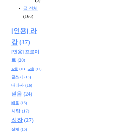
(5)
글 전체
(166)
[인용] 라
캉
(37)
[인용] 프로이
트
(20)
교육
(12)
갈등
(11)
글쓰기
(15)
대타자
(16)
믿음
(24)
배움
(15)
사랑
(17)
성장
(27)
실재
(15)