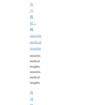
의
기
록
법』
의
sinusitis
medical
insights
sinusitis
medical
insights
sinusitis
medical
insights
즉
석