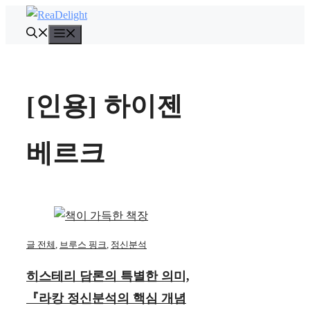
컨
텐
메
뉴
츠
로
건
[인용] 하이젠
너
뛰
베르크
기
글 전체
,
브루스 핑크
,
정신분석
히스테리 담론의 특별한 의미,
『라캉 정신분석의 핵심 개념