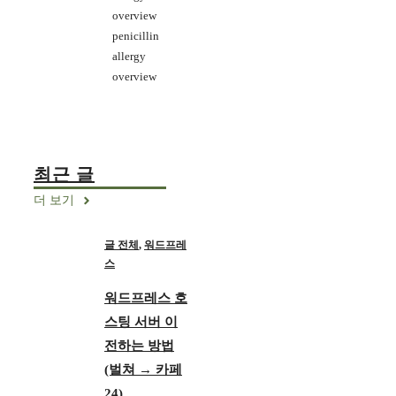
overview
penicillin
allergy
overview
최근 글
더 보기
글 전체
,
워드프레
스
워드프레스 호
스팅 서버 이
전하는 방법
(벌쳐 → 카페
24)