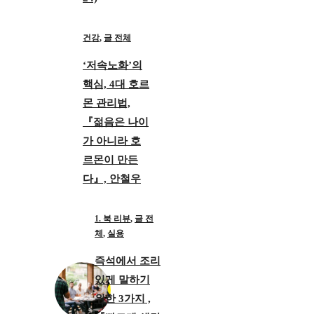
건강
,
글 전체
‘저속노화’의
핵심, 4대 호르
몬 관리법,
『젊음은 나이
가 아니라 호
르몬이 만든
다』, 안철우
1. 북 리뷰
,
글 전
체
,
실용
즉석에서 조리
있게 말하기
위한 3가지 ,