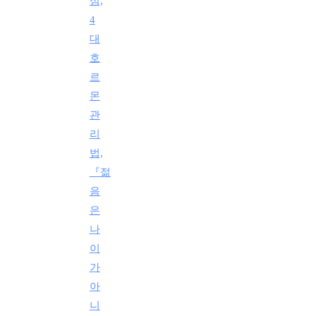
심,
4
대
호
르
몬
관
리
법,
『젊
음
은
나
이
가
아
니