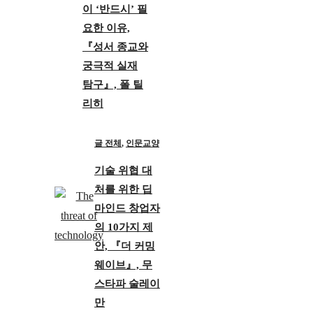
이 ‘반드시’ 필
요한 이유,
『성서 종교와
궁극적 실재
탐구』, 폴 틸
리히
글 전체
,
인문교양
기술 위협 대
처를 위한 딥
마인드 창업자
의 10가지 제
안, 『더 커밍
웨이브』, 무
스타파 술레이
만