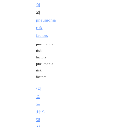
의
의
pneumonia
risk
factors
pneumonia
risk
factors
pneumonia
risk
factors
‘저
속
노
화’의
핵