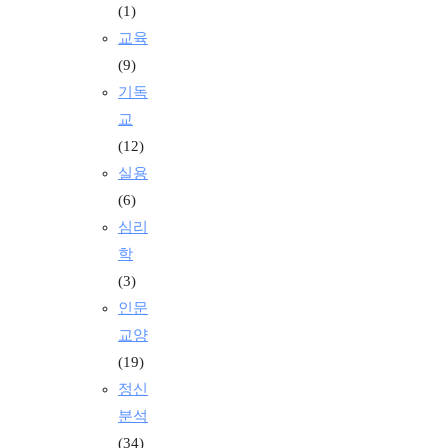
(1)
교육
(9)
기독
교
(12)
실용
(6)
심리
학
(3)
인문
교양
(19)
정신
분석
(34)