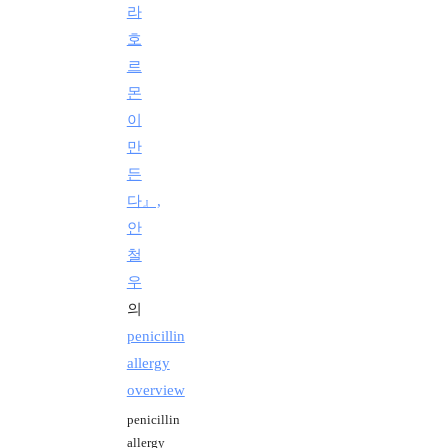
라
호
르
몬
이
만
든
다』,
안
철
우
의
penicillin
allergy
overview
penicillin
allergy