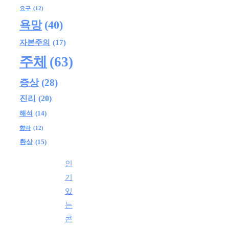
요구
(12)
욕망
(40)
자본주의
(17)
주체
(63)
증상
(28)
진리
(20)
해석
(14)
향락
(12)
환상
(15)
인
기
있
는
콘