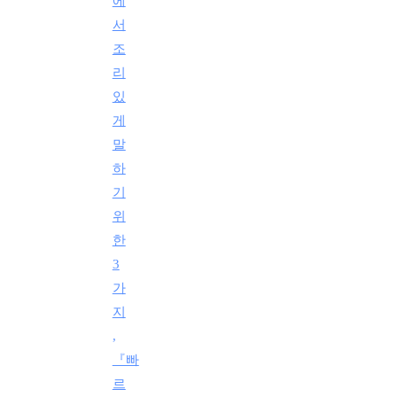
에
서
조
리
있
게
말
하
기
위
한
3
가
지
,
『빠
르