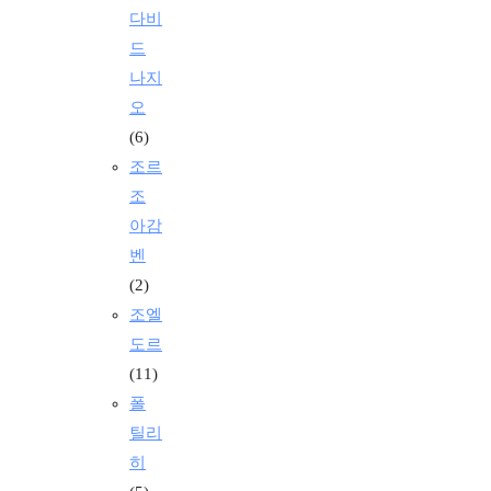
다비
드
나지
오
(6)
조르
조
아감
벤
(2)
조엘
도르
(11)
폴
틸리
히