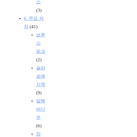
스
(3)
6. 주요 저
자
(41)
브루
스
핑크
(2)
슬라
보예
지젝
(9)
알랭
바디
우
(6)
장