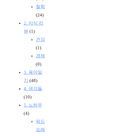
철학
(24)
2. 지식 리
뷰
(1)
건강
(1)
경제
(0)
3. 육아일
기
(48)
4. 생각들
(10)
5. 노하우
(4)
워드
프레