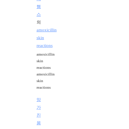
햄
스
의
amoxicillin
skin
reactions
amoxicillin
skin
reactions
amoxicillin
skin
reactions
망
가
진
몸