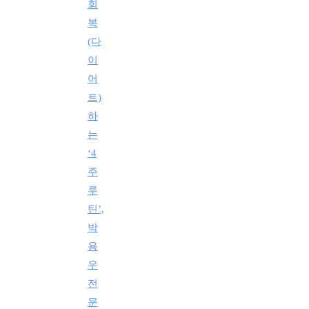
회
복
(다
이
어
트)
하
는
‘4
주
루
틴’,
박
용
우
전
문