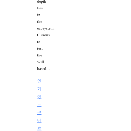
depth
lies
in
the
ecosystem.
Curious
to
test
the
skill-
based…
인
기
있
는
콘
텐
츠