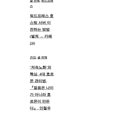
글 전체
,
워드프레
스
워드프레스 호
스팅 서버 이
전하는 방법
(벌쳐 → 카페
24)
건강
,
글 전체
‘저속노화’의
핵심, 4대 호르
몬 관리법,
『젊음은 나이
가 아니라 호
르몬이 만든
다』, 안철우