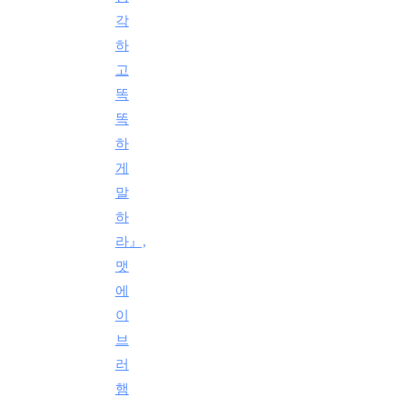
각
하
고
똑
똑
하
게
말
하
라』,
맷
에
이
브
러
햄