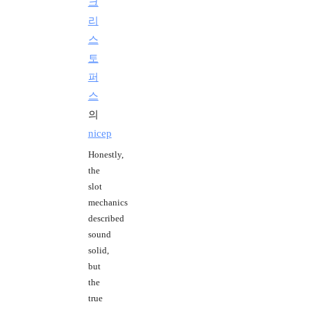
크
리
스
토
퍼
스
의
nicep
Honestly,
the
slot
mechanics
described
sound
solid,
but
the
true