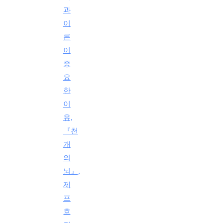
과
이
론
이
중
요
한
이
유,
『천
개
의
뇌』,
제
프
호