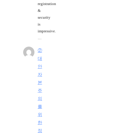
registration
&
security
is
impressive.
…
②
대
안
자
본
주
의
를
위
한
정