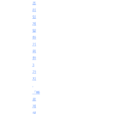
조
리
있
게
말
하
기
위
한
3
가
지
,
『빠
르
게
생