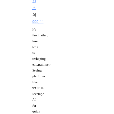
킨
스
의
999phl
It's
fascinating
how
tech
is
reshaping
entertainment!
Seeing
platforms
like
999PHL
leverage
AI
for
quick