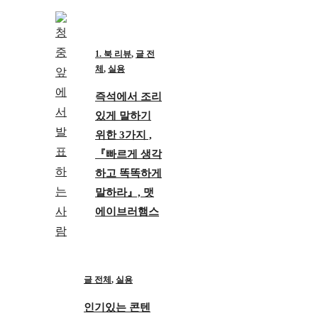
1. 북 리뷰
,
글 전
체
,
실용
즉석에서 조리
있게 말하기
위한 3가지 ,
『빠르게 생각
하고 똑똑하게
말하라』, 맷
에이브러햄스
글 전체
,
실용
인기있는 콘텐