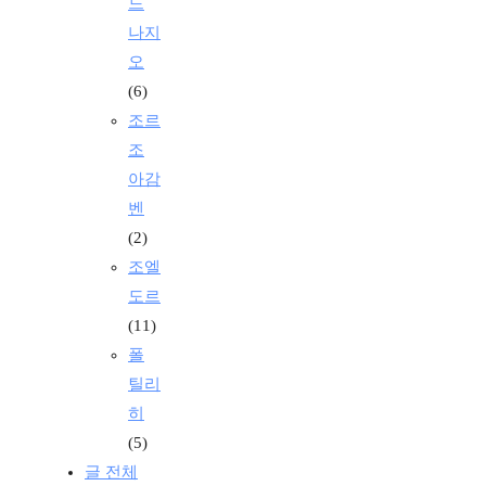
드
나지
오
(6)
조르
조
아감
벤
(2)
조엘
도르
(11)
폴
틸리
히
(5)
글 전체