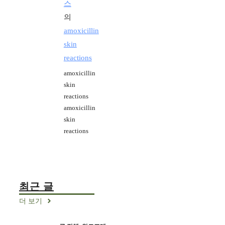
스
의
amoxicillin
skin
reactions
amoxicillin
skin
reactions
amoxicillin
skin
reactions
최근 글
더 보기