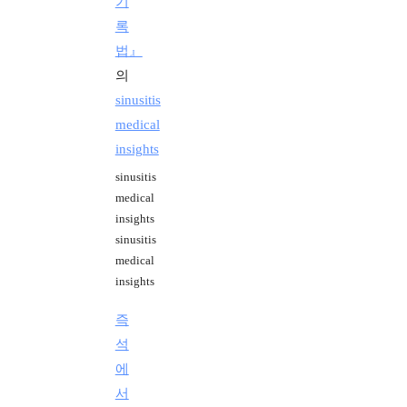
기
록
법』
의
sinusitis
medical
insights
sinusitis
medical
insights
sinusitis
medical
insights
즉
석
에
서