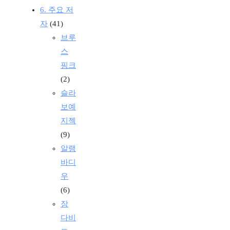
6. 주요 저
자
(41)
브루
스
핑크
(2)
슬라
보예
지젝
(9)
알랭
바디
우
(6)
장
다비