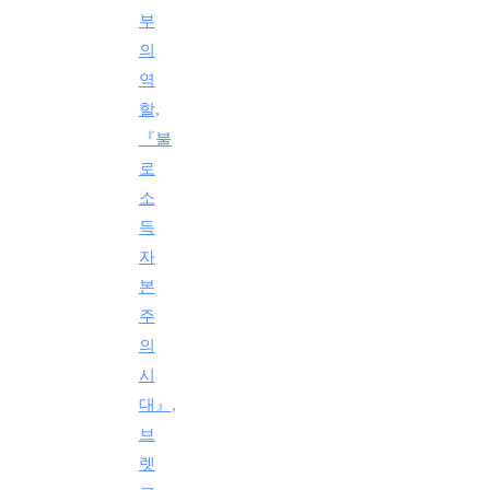
부
의
역
할,
『불
로
소
득
자
본
주
의
시
대』,
브
렛