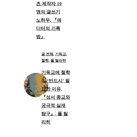
츠 제작자 10
명의 글쓰기
노하우, 『에
디터의 기록
법』
글 전체
,
기독교
,
철학
,
폴 틸리히
기독교에 철학
이 ‘반드시’ 필
요한 이유,
『성서 종교와
궁극적 실재
탐구』, 폴 틸
리히