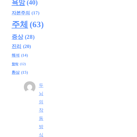
욕망
(40)
자본주의
(17)
주체
(63)
증상
(28)
진리
(20)
해석
(14)
향락
(12)
환상
(15)
두
뇌
의
작
동
방
식