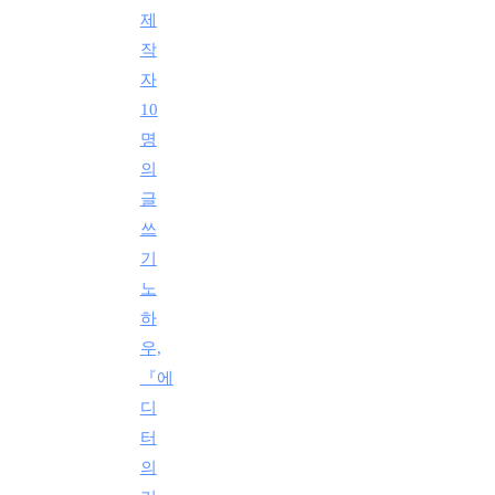
제
작
자
10
명
의
글
쓰
기
노
하
우,
『에
디
터
의