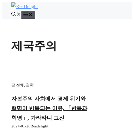
컨
텐
메
뉴
츠
로
건
제국주의
너
뛰
기
글 전체
,
철학
자본주의 사회에서 경제 위기와
혁명이 반복되는 이유, 「반복과
혁명」, 가라타니 고진
2024-01-28
Readelight