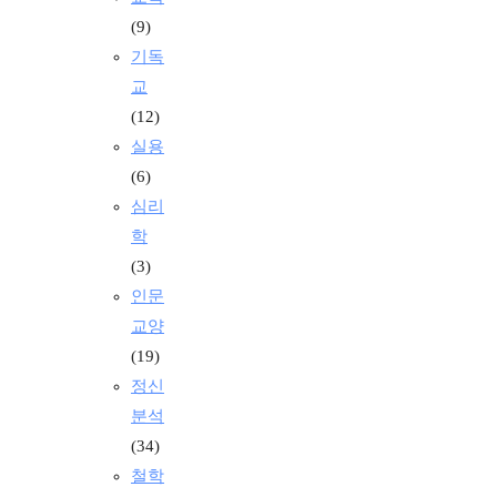
(9)
기독
교
(12)
실용
(6)
심리
학
(3)
인문
교양
(19)
정신
분석
(34)
철학