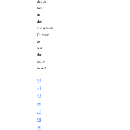
depth
lies
in
the
ecosystem.
Curious
to
test
the
skill-
based…
인
기
있
는
콘
텐
츠