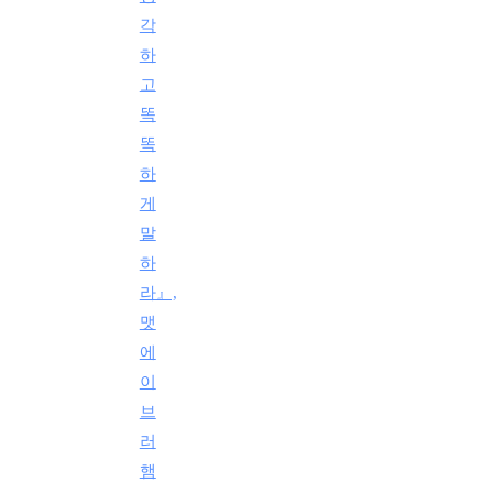
각
하
고
똑
똑
하
게
말
하
라』,
맷
에
이
브
러
햄