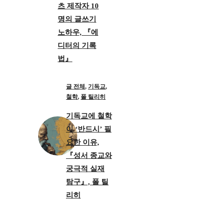
츠 제작자 10
명의 글쓰기
노하우, 『에
디터의 기록
법』
글 전체
,
기독교
,
철학
,
폴 틸리히
기독교에 철학
이 ‘반드시’ 필
요한 이유,
『성서 종교와
궁극적 실재
탐구』, 폴 틸
리히