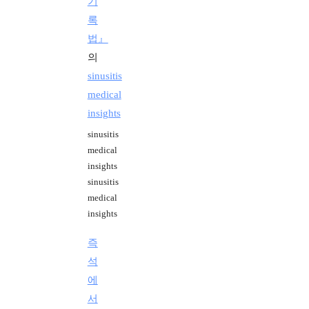
기
록
법』
의
sinusitis
medical
insights
sinusitis
medical
insights
sinusitis
medical
insights
즉
석
에
서