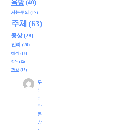
욕망
(40)
자본주의
(17)
주체
(63)
증상
(28)
진리
(20)
해석
(14)
향락
(12)
환상
(15)
두
뇌
의
작
동
방
식