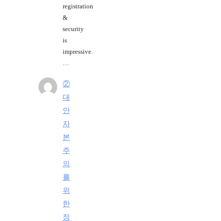
registration
&
security
is
impressive.
…
②
대
안
자
본
주
의
를
위
한
정