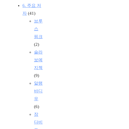
6. 주요 저
자
(41)
브루
스
핑크
(2)
슬라
보예
지젝
(9)
알랭
바디
우
(6)
장
다비