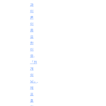
과
이
론
이
중
요
한
이
유,
『천
개
의
뇌』,
제
프
호