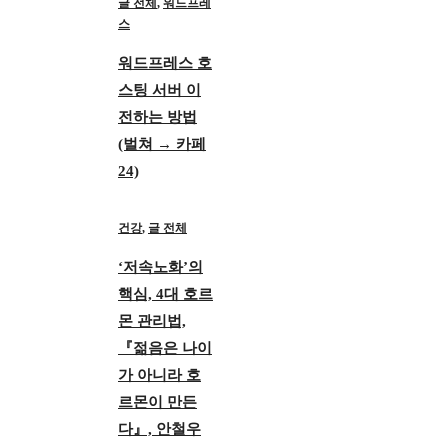
글 전체
,
워드프레
스
워드프레스 호
스팅 서버 이
전하는 방법
(벌쳐 → 카페
24)
건강
,
글 전체
‘저속노화’의
핵심, 4대 호르
몬 관리법,
『젊음은 나이
가 아니라 호
르몬이 만든
다』, 안철우