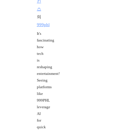
킨
스
의
999phl
It's
fascinating
how
tech
is
reshaping
entertainment!
Seeing
platforms
like
999PHL
leverage
AI
for
quick