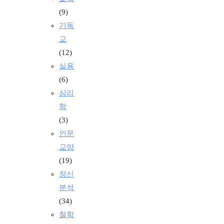
(9)
기독
교
(12)
실용
(6)
심리
학
(3)
인문
교양
(19)
정신
분석
(34)
철학