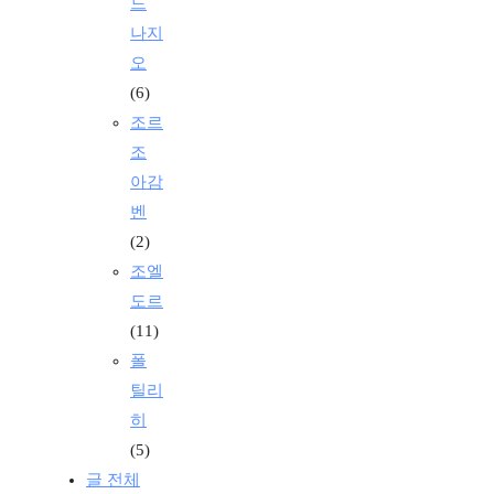
드
나지
오
(6)
조르
조
아감
벤
(2)
조엘
도르
(11)
폴
틸리
히
(5)
글 전체