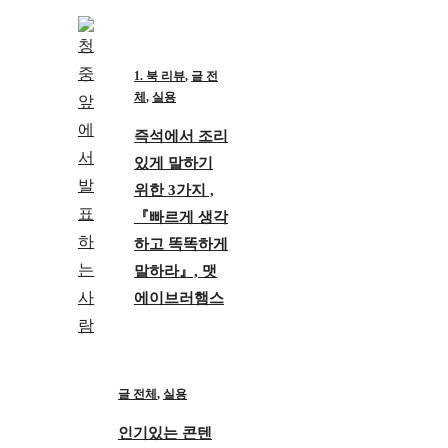
1. 북 리뷰
,
글 전
체
,
실용
즉석에서 조리
있게 말하기
위한 3가지 ,
『빠르게 생각
하고 똑똑하게
말하라』, 맷
에이브러햄스
글 전체
,
실용
인기있는 콘텐