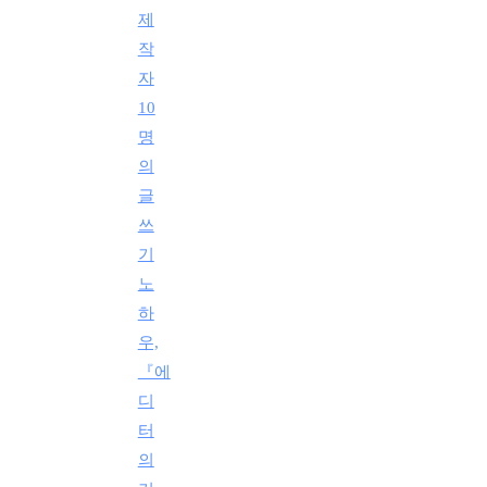
제
작
자
10
명
의
글
쓰
기
노
하
우,
『에
디
터
의