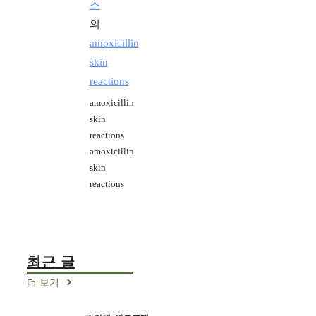
스
의
amoxicillin
skin
reactions
amoxicillin
skin
reactions
amoxicillin
skin
reactions
최근 글
더 보기