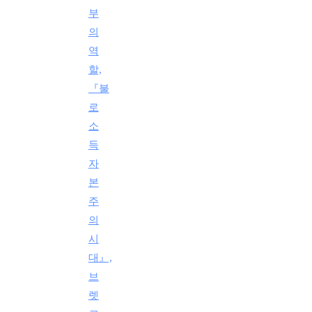
부
의
역
할,
『불
로
소
득
자
본
주
의
시
대』,
브
렛