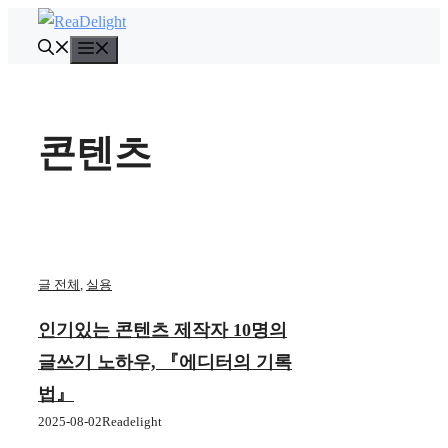
컨
텐
메
뉴
츠
로
건
콘텐츠
너
뛰
기
글 전체
,
실용
인기있는 콘텐츠 제작자 10명의
글쓰기 노하우, 『에디터의 기록
법』
2025-08-02
Readelight