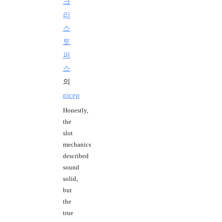
크
리
스
토
퍼
스
의
nicep
Honestly,
the
slot
mechanics
described
sound
solid,
but
the
true