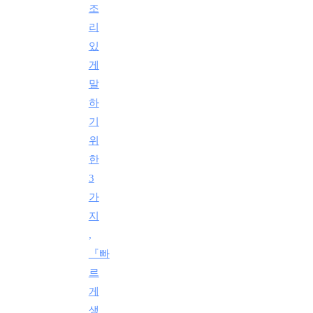
조
리
있
게
말
하
기
위
한
3
가
지
,
『빠
르
게
생