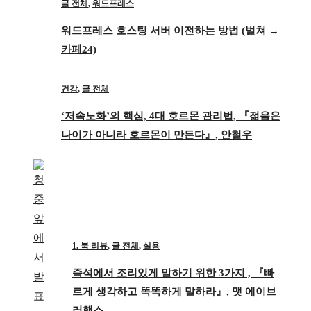
글 전체
,
워드프레스
워드프레스 호스팅 서버 이전하는 방법 (벌쳐 →
카페24)
건강
,
글 전체
‘저속노화’의 핵심, 4대 호르몬 관리법, 『젊음은
나이가 아니라 호르몬이 만든다』, 안철우
1. 북 리뷰
,
글 전체
,
실용
즉석에서 조리있게 말하기 위한 3가지 , 『빠
르게 생각하고 똑똑하게 말하라』, 맷 에이브
러햄스