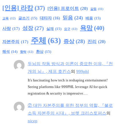
[인용] 라캉
(37)
[인용] 프로이트
(20)
갈등
(11)
믿음
(24)
글쓰기
(15)
대타자
(16)
배움
(15)
교육
(12)
욕망
(40)
성장
(27)
사랑
(17)
실재
(15)
요구
(12)
주체
(63)
증상
(28)
진리
(20)
자본주의
(17)
환상
(15)
해석
(14)
향락
(12)
두뇌의 작동 방식과 이론이 중요한 이유, 『천
개의 뇌』, 제프 호킨스
의
999phl
It's fascinating how tech is reshaping entertainment!
Seeing platforms like 999PHL leverage AI for quick
registration & security is impressive.…
② 대안 자본주의를 위한 정부의 역할, 『불로
소득 자본주의 시대』, 브렛 크리스토퍼스
의
nicep