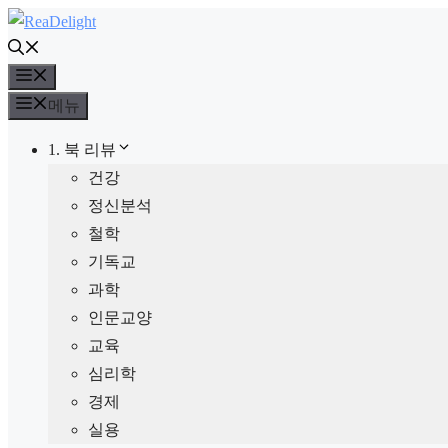
컨
텐
메
츠
뉴
로
메뉴
건
1. 북 리뷰
너
건강
뛰
정신분석
기
철학
기독교
과학
인문교양
교육
심리학
경제
실용