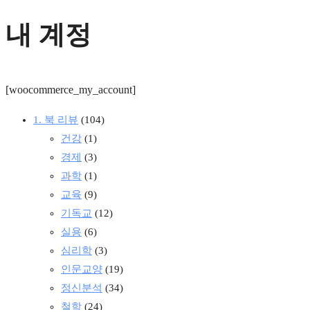
내 계정
[woocommerce_my_account]
1. 북 리뷰
(104)
건강
(1)
경제
(3)
과학
(1)
교육
(9)
기독교
(12)
실용
(6)
심리학
(3)
인문교양
(19)
정신분석
(34)
철학
(24)