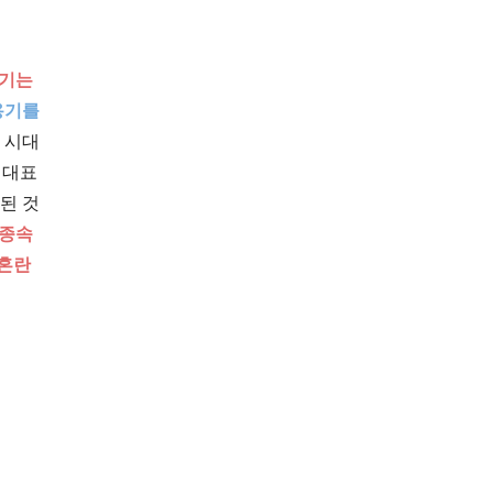
용기는
용기를
 시대
 대표
된 것
 종속
 혼란