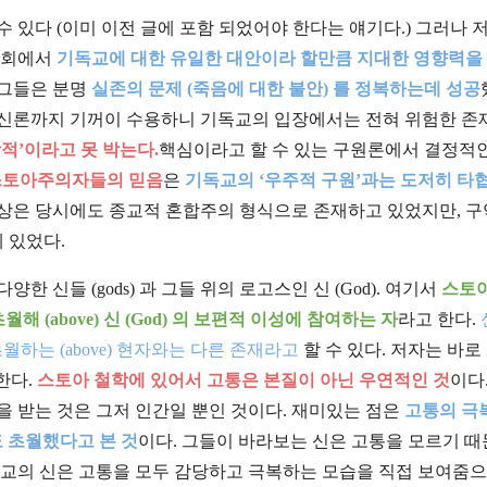
 있다 (이미 이전 글에 포함 되었어야 한다는 얘기다.) 그러나 
 사회에서
기독교에 대한 유일한 대안이라 할만큼 지대한 영향력을
 그들은 분명
실존의 문제 (죽음에 대한 불안) 를 정복하는데 성공
유신론까지 기꺼이 수용하니 기독교의 입장에서는 전혀 위험한 존
적’이라고 못 박는다.
핵심이라고 할 수 있는 구원론에서 결정적인
 스토아주의자들의 믿음
은
기독교의 ‘우주적 구원’과는 도저히 타
사상은 당시에도 종교적 혼합주의 형식으로 존재하고 있었지만, 
 있었다.
 신들 (gods) 과 그들 위의 로고스인 신 (God). 여기서
스토
해 (above) 신 (God) 의 보편적 이성에 참여하는 자
라고 한다.
 초월하는 (above) 현자와는 다른 존재라고
할 수 있다. 저자는 바로
한다.
스토아 철학에 있어서 고통은 본질이 아닌 우연적인 것
이다
을 받는 것은 그저 인간일 뿐인 것이다. 재미있는 점은
고통의 극
도 초월했다고 본 것
이다. 그들이 바라보는 신은 고통을 모르기 
기독교의 신은 고통을 모두 감당하고 극복하는 모습을 직접 보여줌