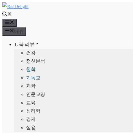
컨
텐
메
츠
뉴
로
메뉴
건
1. 북 리뷰
너
건강
뛰
정신분석
기
철학
기독교
과학
인문교양
교육
심리학
경제
실용