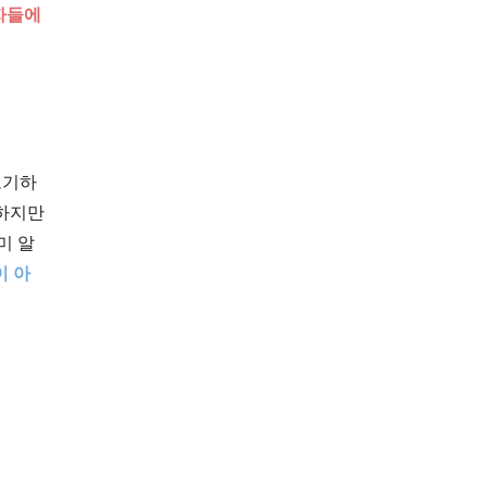
자들에
포기하
 하지만
미 알
이 아