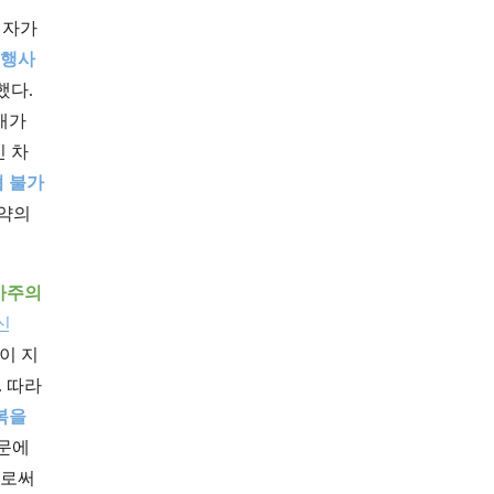
저자가
 행사
했다.
재가
 차
협 불가
구약의
아주의
신
 이 지
. 따라
복을
때문에
으로써