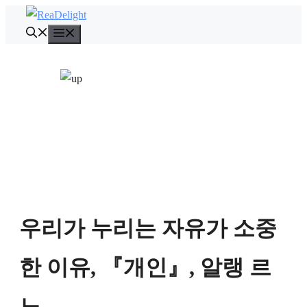
컨
텐
메
뉴
츠
로
건
너
뛰
기
우리가 누리는 자유가 소중
한 이유, 『개인』, 알랭 르
노