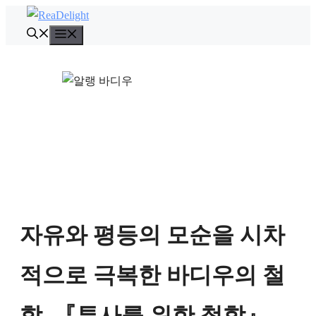
컨
텐
메
뉴
츠
로
건
너
뛰
기
자유와 평등의 모순을 시차
적으로 극복한 바디우의 철
학, 『투사를 위한 철학』,