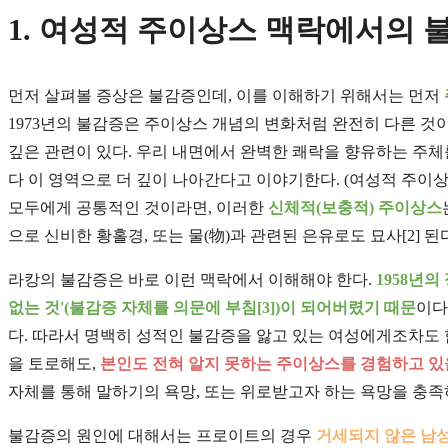
1. 여성적 주이상스 맥락에서의 
먼저 살펴볼 증상은 불감증인데, 이를 이해하기 위해서는 먼저
1973년의 불감증은 주이상스 개념의 변화처럼 완전히 다른 것
깊은 관련이 있다. 우리 내면에서 완벽한 쾌락을 향유하는 주
다 이 영역으로 더 깊이 나아간다고 이야기한다. (여성적 주이상스는
모두에게 공통적인 것이라면, 이러한
신체적(보충적) 주이상스
으로 신비한 황홀경, 또는 물(物)과 관련된 은유로도 묘사[2] 된
라캉의 불감증은 바로 이런 맥락에서 이해해야 한다.
1958년의
없는 것'(불감증 자체를 의문에 부침[3])이 되어버렸기 때문
이다
다. 따라서 명백히 성적인 불감증을 앓고 있는 여성에게조차도 
을 토로해도,
본인도 전혀 알지 못하는 주이상스를 경험하고 있
자체를 통해 말하기의 욕망, 또는 위로받고자 하는 욕망을 충족
불감증의 원인에 대해서는 프로이트의 경우
거세되지 않은 남성