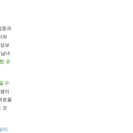
불감증과
자와
남성보
 남녀
한 곳
알 수
 셈이
 괴로움
 것
성이