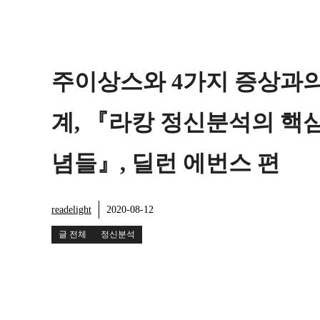
주이상스와 4가지 증상과의
계, 『라캉 정신분석의 핵심
념들』, 딜런 에번스 편
readelight
2020-08-12
글 전체
정신분석