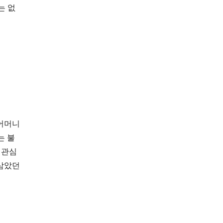
는 없
 어머니
는 불
 관심
 삼았던