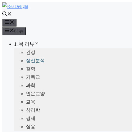
컨
텐
메
츠
뉴
로
메뉴
건
1. 북 리뷰
너
건강
뛰
정신분석
기
철학
기독교
과학
인문교양
교육
심리학
경제
실용