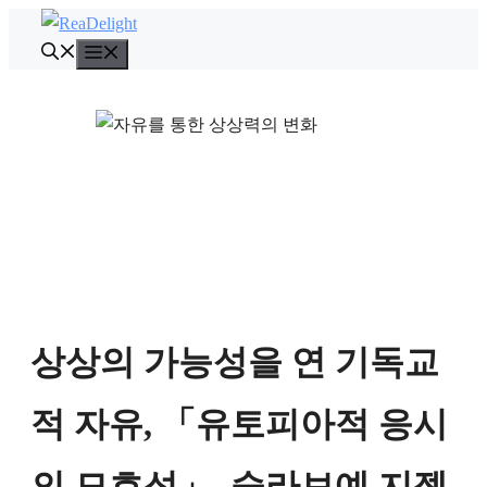
컨
텐
메
뉴
츠
로
건
너
뛰
기
상상의 가능성을 연 기독교
적 자유, 「유토피아적 응시
의 모호성」, 슬라보예 지젝