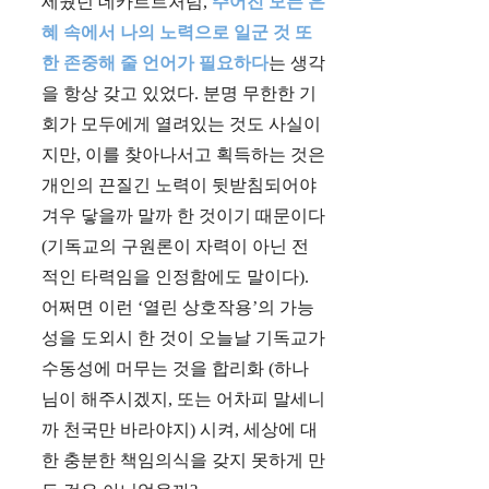
세웠던 데카르트처럼,
주어진 모든 은
혜 속에서 나의 노력으로 일군 것 또
한 존중해 줄 언어가 필요하다
는 생각
을 항상 갖고 있었다. 분명 무한한 기
회가 모두에게 열려있는 것도 사실이
지만, 이를 찾아나서고 획득하는 것은
개인의 끈질긴 노력이 뒷받침되어야
겨우 닿을까 말까 한 것이기 때문이다
(기독교의 구원론이 자력이 아닌 전
적인 타력임을 인정함에도 말이다).
어쩌면 이런 ‘열린 상호작용’의 가능
성을 도외시 한 것이 오늘날 기독교가
수동성에 머무는 것을 합리화 (하나
님이 해주시겠지, 또는 어차피 말세니
까 천국만 바라야지) 시켜, 세상에 대
한 충분한 책임의식을 갖지 못하게 만