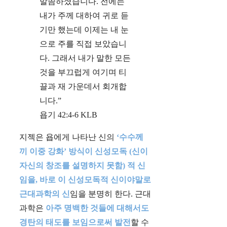
말씀하셨습니다. 전에는
내가 주께 대하여 귀로 듣
기만 했는데 이제는 내 눈
으로 주를 직접 보았습니
다. 그래서 내가 말한 모든
것을 부끄럽게 여기며 티
끌과 재 가운데서 회개합
니다.”
욥기‬ ‭42‬:‭4‬-‭6‬ ‭KLB
지젝은 욥에게 나타난 신의
‘수수께
끼 이중 강화’ 방식이 신성모독 (신이
자신의 창조를 설명하지 못함) 적 신
임을, 바로 이 신성모독적 신이야말로
근대과학의 신
임을 분명히 한다. 근대
과학은
아주 명백한 것들에 대해서도
경탄의 태도를 보임으로써 발전
할 수