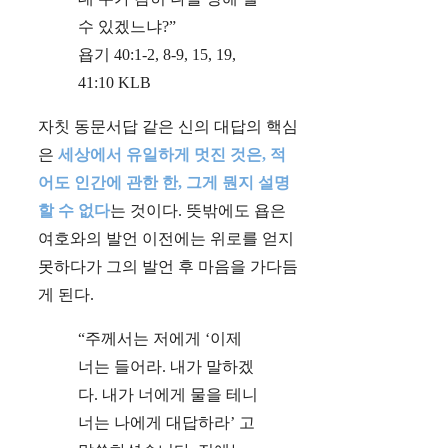
수 있겠느냐?”
욥기‬ ‭40‬:‭1‬-‭2‬, ‭8‬-‭9‬, ‭15‬, ‭19‬,
41:10 ‭KLB‬‬
자칫 동문서답 같은 신의 대답의 핵심
은
세상에서 유일하게 멋진 것은, 적
어도 인간에 관한 한, 그게 뭔지 설명
할 수 없다
는 것이다. 뜻밖에도 욥은
여호와의 발언 이전에는 위로를 얻지
못하다가 그의 발언 후 마음을 가다듬
게 된다.
“주께서는 저에게 ‘이제
너는 들어라. 내가 말하겠
다. 내가 너에게 물을 테니
너는 나에게 대답하라’ 고