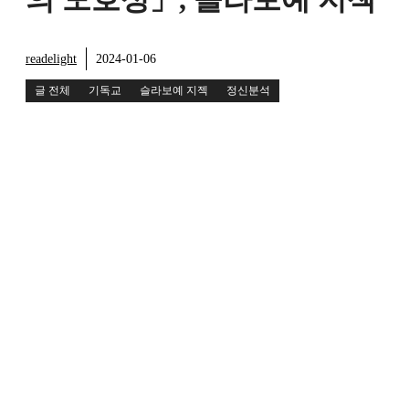
readelight
2024-01-06
글 전체
기독교
슬라보예 지젝
정신분석