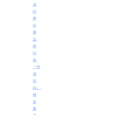
과
이
론
이
중
요
한
이
유,
『천
개
의
뇌』,
제
프
호