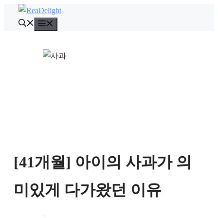
컨
텐
메
뉴
츠
로
건
너
뛰
기
[41개월] 아이의 사과가 의
미있게 다가왔던 이유