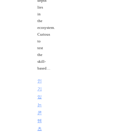
depth
lies
in
the
ecosystem.
Curious
to
test
the
skill-
based…
인
기
있
는
콘
텐
츠