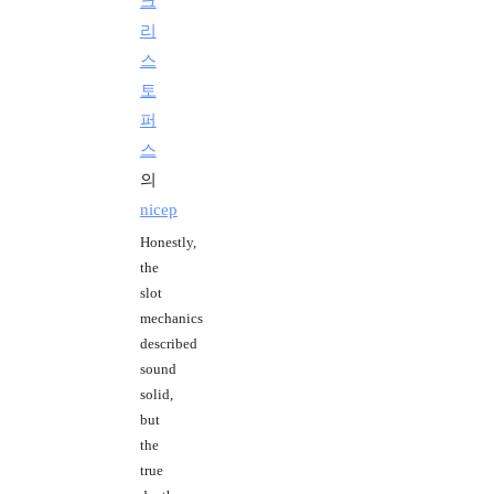
크
리
스
토
퍼
스
의
nicep
Honestly,
the
slot
mechanics
described
sound
solid,
but
the
true