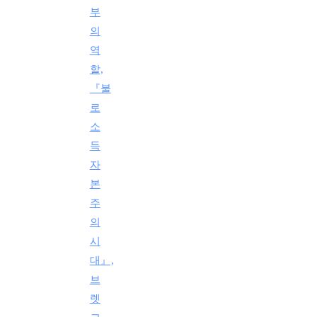
부
의
역
할,
『불
로
소
득
자
본
주
의
시
대』,
브
렛