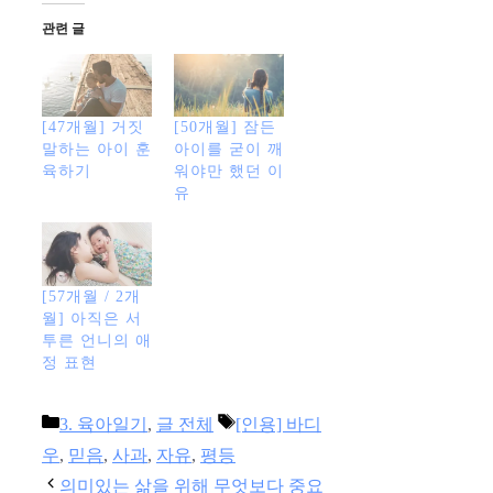
관련 글
[47개월] 거짓
[50개월] 잠든
말하는 아이 훈
아이를 굳이 깨
육하기
워야만 했던 이
유
[57개월 / 2개
월] 아직은 서
투른 언니의 애
정 표현
카
태
3. 육아일기
,
글 전체
[인용] 바디
테
그
우
,
믿음
,
사과
,
자유
,
평등
고
의미있는 삶을 위해 무엇보다 중요