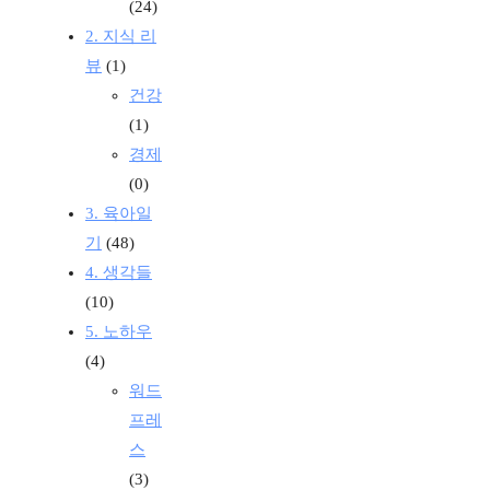
(24)
2. 지식 리
뷰
(1)
건강
(1)
경제
(0)
3. 육아일
기
(48)
4. 생각들
(10)
5. 노하우
(4)
워드
프레
스
(3)