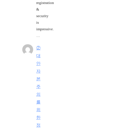
registration
&
security
is
impressive.
…
②
대
안
자
본
주
의
를
위
한
정