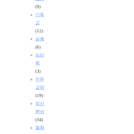
(9)
기독
교
(12)
실용
(6)
심리
학
(3)
인문
교양
(19)
정신
분석
(34)
철학