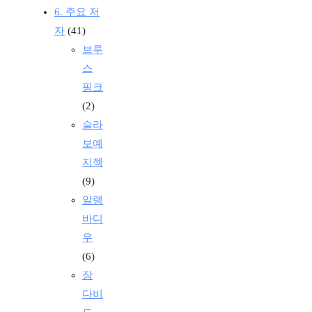
6. 주요 저
자
(41)
브루
스
핑크
(2)
슬라
보예
지젝
(9)
알랭
바디
우
(6)
장
다비