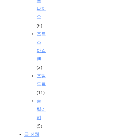
드
나지
오
(6)
조르
조
아감
벤
(2)
조엘
도르
(11)
폴
틸리
히
(5)
글 전체