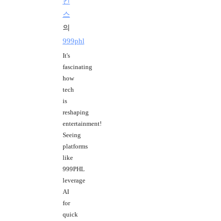
킨
스
의
999phl
It's
fascinating
how
tech
is
reshaping
entertainment!
Seeing
platforms
like
999PHL
leverage
AI
for
quick