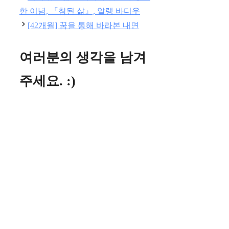
리
한 이념, 『참된 삶』, 알랭 바디우
[42개월] 꿈을 통해 바라본 내면
여러분의 생각을 남겨
주세요. :)