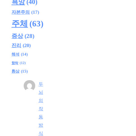
욕망
(40)
자본주의
(17)
주체
(63)
증상
(28)
진리
(20)
해석
(14)
향락
(12)
환상
(15)
두
뇌
의
작
동
방
식